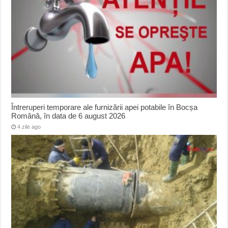
Întreruperi temporare ale furnizării apei potabile în Bocșa
Română, în data de 6 august 2026
4 zile ago