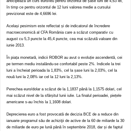
anticipează un curs euro/leu pentru orizontul de șase luni de 4,63 lei,
în timp ce pentru orizontul de 12 luni valorea medie a cursului
previzionat este de 4,6696 lei.
Același pesimism este reflectat și de indicatorul de încredere
macroeconomică al CFA România care a scăzut comparativ cu
august cu 5,3 puncte la 45,4 puncte, cea mai scăzută valoare din
iunie 2013.
În piața monetară, indicii ROBOR au avut o evoluție ascendentă, cei
pe termen mediu instalându-se confortabil peste 2%. Indicele la trei
luni a încheiat perioada la 1,83%, cel la șase luni la 2,03%, cel la
nouă luni la 2,08% iar cel la 12 luni la 2,13%.
Perechea euro/dolar a scăzut de la 1,1837 până la 1,1575 dolari, cel
mai scăzut nivel de la sfârșitul lunii iulie. La finalul perioadei, piețele
americane s-au închis la 1,1608 dolari.
Deprecierea euro a fost provocată de decizia BCE de a reduce din
ianuarie programul său de achiziţii de active de la 60 de miliarde la 30
de miliarde de euro pe lună până în septembrie 2018, dar și de faptul