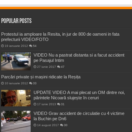
Popular Posts
Protestul ia amploare la Resita, in jur de 800 de oameni in fata
prefecturii VIDEO/FOTO
19 ianuarie 2012
54
VIDEO Nu a pastrat distanta si a facut accident
pe Pasajul Intim
27 iunie 2017
47
Parcări private și mașini ridicate la Reșița
10 ianuarie 2012
33
UPDATE VIDEO A mai plecat un OM dintre noi,
părintele Nicoară slujește în ceruri
17 iunie 2013
31
VIDEO Grav accident de circulatie cu 4 victime
la Buchin pe Dn6
14 august 2017
30