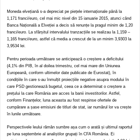
Moneda elvețiană s-a depreciat pe piețele internaționale până la
1,171 franci/euro, cel mai mic nivel din 15 ianuarie 2015, atunci când
Banca Națională a Elveției a decis să renunțe la pragul minim de 1,20
franci/euro. La sfârșitul intervalului tranzacțiile se realizau la 1,159 –
1,165 franci/euro, astfel că media a crescut de la un minim 3,9303 la
3,9534 lei.
Pentru perioada următoare se anticipează o creștere a deficitului
(4,1% din PIB, în al doilea trimestru, cel mai mare din Uniunea
Europeană, conform ultimelor date publicate de Eurostat), în
condițiile în care s-au înmulțit proiecțiile negative asupra modului în
care PSD gestionează bugetul, ceea ce a determinat o creștere a
prețului la care România are acces la banii investitorilor. Astfel,
conform Finanțelor, luna aceasta au fost respinse ofertele de
cumpărare a șase emisiuni de titluri de stat, iar numărul lor va crește
în lunile următoare.
Perspectivele leului rămân sumbre așa cum o arată și ultimul raportul
pe luna septembrie al analiștilor grupați în CFA România. Ei