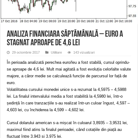
Ștrandul Termal Ring din Oravița – locul unde natura a ascuns un izvor de sănă
Miresme de lavandă, mentă și flori de vară și râsete de copii la Carașova VIDEO
ANUNȚ OPRIRE APĂ în Reșița – avarie – 04.08.2026 – str. Văliugului și Plasto
Analiza financiara săptămânală – Euro a
stagnat aproape de 4,6 lei
29 octombrie 2017
Utilitare
143 vizualizari
În perioada analizată perechea euro/leu a fost stabilă, cursul oprindu-
se aproape de 4,6 lei. Mult mai agitată a fost evoluția celorlalte valute
majore, a căror medie se calculează funcție de parcursul lor față de
euro.
Volatilitatea cursului monedei unice s-a rezumat la 4,5975 – 4,5988
lei. La finalul intervalului media a fost stabilită la 4,5980 lei, într-o
ședință în care tranzacțiile s-au realizat într-un culoar îngust, 4,597 –
4,603 lei, cu închiderea la 4,599 – 4,602 lei.
Cursul dolarului american s-a mișcat în culoarul 3,8935 – 3,9531 lei,
maximul fiind atins la finalul perioadei, când cotațiile din piață au
fluctuat între 3,943 și 3,975 lei.