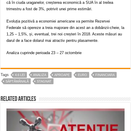
că în ciuda uraganelor, creșterea economică a SUA în al treilea
trimestru a fost de 3%, potrivit unei prime estimări.
Evoluția pozitivă a economiei americane va permite Rezervei
Federale să opereze a treia majorare din acest an a dobânzii-cheie, la
1,25 – 1,5%, și, eventual, trei noi creșteri în 2018. Aceste măsuri au
darul de a face dolarul mai atractiv pentru plasamente.
Analiza cuprinde perioada 23 – 27 octombrie​
Tags
4.6 LEI
ANALIZA
APROAPE
EURO
FINANCIARA
SĂPTĂMÂNALĂ
STAGNAT
Related Articles