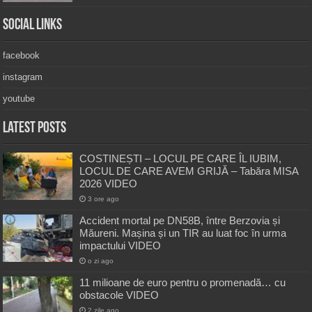
Social Links
facebook
instagram
youtube
Latest Posts
COSTINEȘTI – LOCUL PE CARE ÎL IUBIM,
LOCUL DE CARE AVEM GRIJĂ – Tabăra MISA
2026 VIDEO
3 ore ago
Accident mortal pe DN58B, între Berzovia și
Măureni. Mașina și un TIR au luat foc în urma
impactului VIDEO
o zi ago
11 milioane de euro pentru o promenadă… cu
obstacole VIDEO
2 zile ago