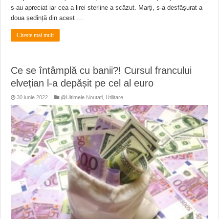
s-au apreciat iar cea a lirei sterline a scăzut. Marți, s-a desfășurat a
doua ședință din acest …
Citeste mai mult
Ce se întâmplă cu banii?! Cursul francului
elvețian l-a depășit pe cel al euro
30 iunie 2022
@Ultimele Noutati
,
Utilitare