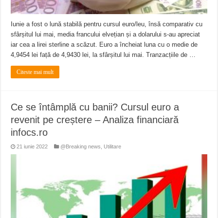
Iunie a fost o lună stabilă pentru cursul euro/leu, însă comparativ cu
sfârșitul lui mai, media francului elvețian și a dolarului s-au apreciat
iar cea a lirei sterline a scăzut. Euro a încheiat luna cu o medie de
4,9454 lei față de 4,9430 lei, la sfârșitul lui mai. Tranzacțiile de …
Citeste mai mult
Ce se întâmplă cu banii? Cursul euro a
revenit pe creștere – Analiza financiară
infocs.ro
21 iunie 2022
@Breaking news
,
Utilitare