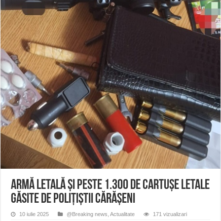
ANUNŢ OPRIRE APĂ în CARANSEBEȘ – 04.08.2026 – avarie – Calea Severinu
ANUNŢ OPRIRE APĂ în CARANSEBEȘ avarie
ANUNȚ OPRIRE APĂ în Reșița, cartier Țerova – avarie – 04.08.2026
ARMĂ LETALĂ ȘI PESTE 1.300 DE CARTUȘE LETALE
GĂSITE DE POLIȚIȘTII CĂRĂȘENI
10 iulie 2025
@Breaking news
,
Actualitate
171 vizualizari