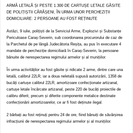
ARMĂ LETALĂ ȘI PESTE 1.300 DE CARTUȘE LETALE GĂSITE
DE POLIȚIȘTII CĂRĂȘENI, ÎN URMA UNOR PERCHEZIȚII
DOMICILIARE: 2 PERSOANE AU FOST REȚINUTE
Astăzi, 9 iulie, polițiști de la Serviciul Arme, Explozivi și Substanțe
Periculoase Caraș-Severin, sub coordonarea procurorului de caz de
la Parchetul de pe lângă Judecătoria Reșița, au pus în executare 4
mandate de percheziție domiciliară în Caraș-Severin, la persoane
bănuite de nerespectarea regimului armelor și al munițiilor.
În urma activităților au fost găsite și ridicate 2 arme, dintre care una
letală, calibrul 22LR, iar a doua neletală supusă autorizării, 1358 de
bucăți cartușe calibrul 22LR, amortizoare confecționate artizanal,
cartușe letale încărcate artizanal, peste 220 de bucăți proiectile de
calibru diferit, precum și diferite componente metalice destinate
confecționării amortizoarelor, ce ar fi fost deținute ilegal.
2 bărbați au fost reținuți pentru 24 de ore, fiind bănuiți de săvârșirea
infracțiunii de nerespectarea regimului armelor și al munițiilor.