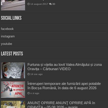
14 august 2017
30
Social Links
facebook
instagram
youtube
Latest Posts
Furtuna și vijelia au lovit Valea Almăjului și zona
Oravița – Cărbunari VIDEO
14 ore ago
Întreruperi temporare ale furnizării apei potabile
în Bocșa Română, în data de 6 august 2026
o zi ago
ANUNŢ OPRIRE ANUNŢ OPRIRE APĂ în
ORAVIȚA – 05.08.2026 – avarie