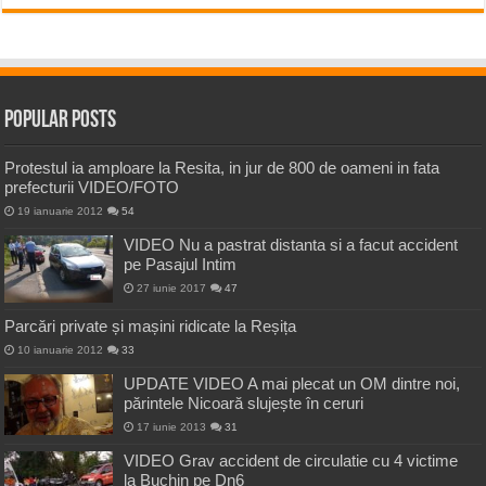
Popular Posts
Protestul ia amploare la Resita, in jur de 800 de oameni in fata
prefecturii VIDEO/FOTO
19 ianuarie 2012
54
VIDEO Nu a pastrat distanta si a facut accident
pe Pasajul Intim
27 iunie 2017
47
Parcări private și mașini ridicate la Reșița
10 ianuarie 2012
33
UPDATE VIDEO A mai plecat un OM dintre noi,
părintele Nicoară slujește în ceruri
17 iunie 2013
31
VIDEO Grav accident de circulatie cu 4 victime
la Buchin pe Dn6