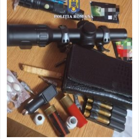
ANUNŢ OPRIRE APĂ în CARANSEBEȘ – 04.08.2026 – avarie – Calea Severinu
ANUNŢ OPRIRE APĂ în CARANSEBEȘ avarie
ANUNȚ OPRIRE APĂ în Reșița, cartier Țerova – avarie – 04.08.2026