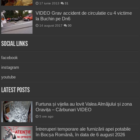
17 iunie 2013
31
VIDEO Grav accident de circulatie cu 4 victime
la Buchin pe Dn6
14 august 2017
30
Social Links
facebook
instagram
youtube
Latest Posts
Furtuna și vijelia au lovit Valea Almăjului și zona
Oravița – Cărbunari VIDEO
5 ore ago
Întreruperi temporare ale furnizării apei potabile
în Bocșa Română, în data de 6 august 2026