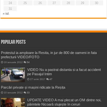
24
25
26
27
28
29
30
31
« iul.
Popular Posts
Protestul ia amploare la Resita, in jur de 800 de oameni in fata
prefecturii VIDEO/FOTO
19 ianuarie 2012
54
VIDEO Nu a pastrat distanta si a facut accident
pe Pasajul Intim
27 iunie 2017
47
Parcări private și mașini ridicate la Reșița
10 ianuarie 2012
33
UPDATE VIDEO A mai plecat un OM dintre noi,
părintele Nicoară slujește în ceruri