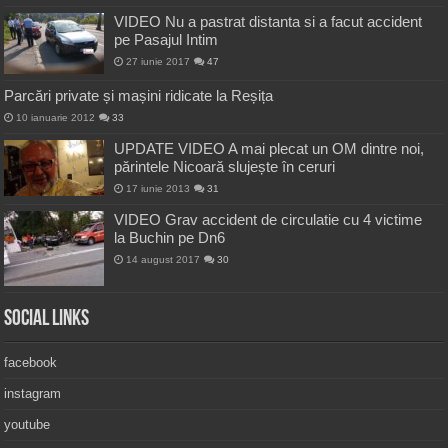
VIDEO Nu a pastrat distanta si a facut accident
pe Pasajul Intim
27 iunie 2017
47
Parcări private și mașini ridicate la Reșița
10 ianuarie 2012
33
UPDATE VIDEO A mai plecat un OM dintre noi,
părintele Nicoară slujește în ceruri
17 iunie 2013
31
VIDEO Grav accident de circulatie cu 4 victime
la Buchin pe Dn6
14 august 2017
30
Social Links
facebook
instagram
youtube