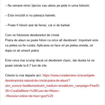
– Nu ramane nimic lipicios sau uleios pe piele in urma folosirii;
– Este invizibil si nu pateaza hainele;
– Poate fi folosit atat de femei, cat si de barbati.
Cum se foloseste deodorantul de cristal
Piatra de alaun se poate folosi ca orice alt deodorant. Important este
ca pielea sa fie curata. Aplicarea se face ori pe pielea umeda, ori
dupa ce ati umezit piatra.
Este ceva mai scump decat un deodorant clasic, dar durata lui se
poate intinde la 6-7 luni de zile.
Citeste tu mai departe aici:
https://www.curademiere.ro/avantajele-
deodorantului-natural-de-cristal-piatra-de-alaun/?
utm_source=feedburner&utm_medium=email&utm_campaign=Feed%
3A+CuraDeMiere+%28Cura+de+Miere+-
+Revista+online+de+bun+gust%29