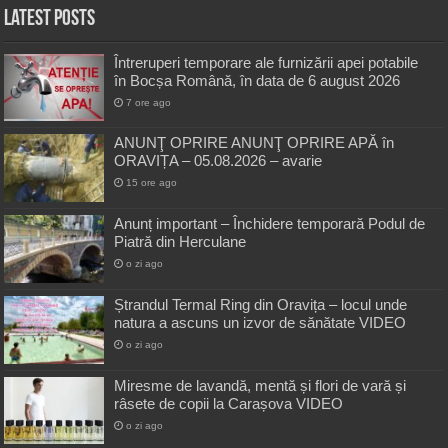
Latest Posts
Întreruperi temporare ale furnizării apei potabile
în Bocșa Română, în data de 6 august 2026
7 ore ago
ANUNŢ OPRIRE ANUNŢ OPRIRE APĂ în
ORAVIȚA – 05.08.2026 – avarie
15 ore ago
Anunț important – Închidere temporară Podul de
Piatră din Herculane
o zi ago
Ștrandul Termal Ring din Oravița – locul unde
natura a ascuns un izvor de sănătate VIDEO
o zi ago
Miresme de lavandă, mentă și flori de vară și
râsete de copii la Carașova VIDEO
o zi ago