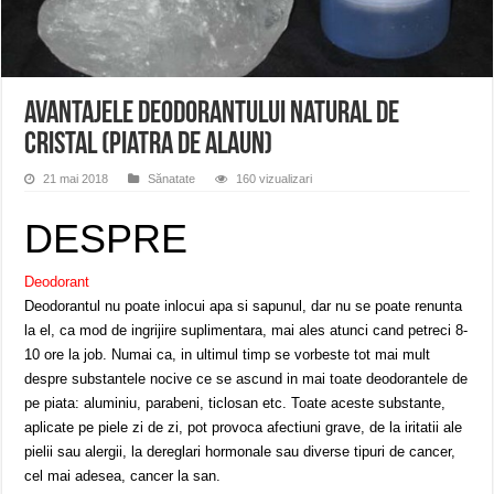
ANUNŢ OPRIRE APĂ în CARANSEBEȘ avarie
ANUNȚ OPRIRE APĂ în Reșița, cartier Țerova – avarie – 04.08.2026
ANUNȚ OPRIRE APĂ în Reșița – avarie – 03.08.2026 – Calea Caransebeșului
Avantajele deodorantului natural de
cristal (piatra de alaun)
21 mai 2018
Sănatate
160 vizualizari
DESPRE
Deodorant
Deodorantul nu poate inlocui apa si sapunul, dar nu se poate renunta
la el, ca mod de ingrijire suplimentara, mai ales atunci cand petreci 8-
10 ore la job. Numai ca, in ultimul timp se vorbeste tot mai mult
despre substantele nocive ce se ascund in mai toate deodorantele de
pe piata: aluminiu, parabeni, ticlosan etc. Toate aceste substante,
aplicate pe piele zi de zi, pot provoca afectiuni grave, de la iritatii ale
pielii sau alergii, la dereglari hormonale sau diverse tipuri de cancer,
cel mai adesea, cancer la san.