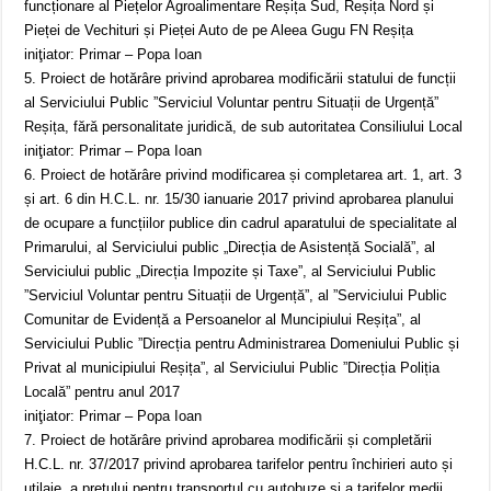
funcționare al Piețelor Agroalimentare Reșița Sud, Reșița Nord și
Pieței de Vechituri și Pieței Auto de pe Aleea Gugu FN Reșița
iniţiator: Primar – Popa Ioan
5. Proiect de hotărâre privind aprobarea modificării statului de funcții
al Serviciului Public ”Serviciul Voluntar pentru Situații de Urgență”
Reșița, fără personalitate juridică, de sub autoritatea Consiliului Local
iniţiator: Primar – Popa Ioan
6. Proiect de hotărâre privind modificarea și completarea art. 1, art. 3
și art. 6 din H.C.L. nr. 15/30 ianuarie 2017 privind aprobarea planului
de ocupare a funcțiilor publice din cadrul aparatului de specialitate al
Primarului, al Serviciului public „Direcția de Asistență Socială”, al
Serviciului public „Direcția Impozite și Taxe”, al Serviciului Public
”Serviciul Voluntar pentru Situații de Urgență”, al ”Serviciului Public
Comunitar de Evidență a Persoanelor al Muncipiului Reșița”, al
Serviciului Public ”Direcția pentru Administrarea Domeniului Public și
Privat al municipiului Reșița”, al Serviciului Public ”Direcția Poliția
Locală” pentru anul 2017
iniţiator: Primar – Popa Ioan
7. Proiect de hotărâre privind aprobarea modificării și completării
H.C.L. nr. 37/2017 privind aprobarea tarifelor pentru închirieri auto și
utilaje, a prețului pentru transportul cu autobuze și a tarifelor medii