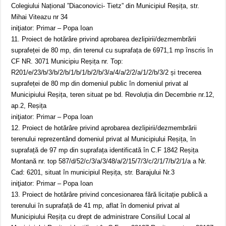
Colegiului Național ”Diaconovici- Tietz” din Municipiul Reșița, str.
Mihai Viteazu nr 34
iniţiator: Primar – Popa Ioan
11. Proiect de hotărâre privind aprobarea dezlipirii/dezmembrării
suprafeței de 80 mp, din terenul cu suprafața de 6971,1 mp înscris în
CF NR. 3071 Municipiu Reșița nr. Top:
R201/e/23/b/3/b/2/b/1/b/1/b/2/b/3/a/4/a/2/2/a/1/2/b/3/2 și trecerea
suprafeței de 80 mp din domeniul public în domeniul privat al
Municipiului Reșița, teren situat pe bd. Revoluția din Decembrie nr.12,
ap.2, Reșița
iniţiator: Primar – Popa Ioan
12. Proiect de hotărâre privind aprobarea dezlipirii/dezmembrării
terenului reprezentând domeniul privat al Municipiului Reșița, în
suprafață de 97 mp din suprafața identificată în C.F 1842 Reșița
Montană nr. top 587/d/52/c/3/a/3/48/a/2/15/7/3/c/2/1/7/b/2/1/a a Nr.
Cad: 6201, situat în municipiul Reșița, str. Barajului Nr.3
iniţiator: Primar – Popa Ioan
13. Proiect de hotărâre privind concesionarea fără licitație publică a
terenului în suprafață de 41 mp, aflat în domeniul privat al
Municipiului Reșița cu drept de administrare Consiliul Local al