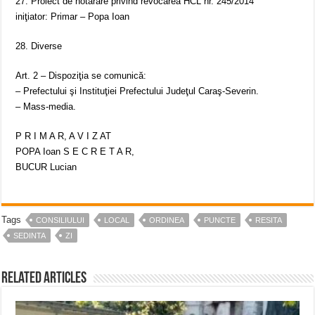
27. Proiect de hotărâre privind revocarea HCL nr. 245/2014
iniţiator: Primar – Popa Ioan
28. Diverse
Art. 2 – Dispoziţia se comunică:
– Prefectului şi Instituţiei Prefectului Judeţul Caraş-Severin.
– Mass-media.
P R I M A R, A V I Z AT
POPA Ioan S E C R E T A R,
BUCUR Lucian
Tags
CONSILIULUI
LOCAL
ORDINEA
PUNCTE
RESITA
SEDINTA
ZI
Related Articles