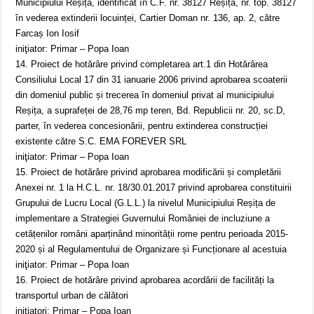
Municipiului Reșița, identificat în C.F. nr. 38127 Reșița, nr. top. 38127
în vederea extinderii locuinței, Cartier Doman nr. 136, ap. 2, către
Farcaș Ion Iosif
iniţiator: Primar – Popa Ioan
14. Proiect de hotărâre privind completarea art.1 din Hotărârea
Consiliului Local 17 din 31 ianuarie 2006 privind aprobarea scoaterii
din domeniul public și trecerea în domeniul privat al municipiului
Reșița, a suprafeței de 28,76 mp teren, Bd. Republicii nr. 20, sc.D,
parter, în vederea concesionării, pentru extinderea construcției
existente către S.C. EMA FOREVER SRL
iniţiator: Primar – Popa Ioan
15. Proiect de hotărâre privind aprobarea modificării și completării
Anexei nr. 1 la H.C.L. nr. 18/30.01.2017 privind aprobarea constituirii
Grupului de Lucru Local (G.L.L.) la nivelul Municipiului Reșița de
implementare a Strategiei Guvernului României de incluziune a
cetățenilor români aparținând minorității rome pentru perioada 2015-
2020 și al Regulamentului de Organizare și Funcționare al acestuia
iniţiator: Primar – Popa Ioan
16. Proiect de hotărâre privind aprobarea acordării de facilități la
transportul urban de călători
iniţiatori: Primar – Popa Ioan