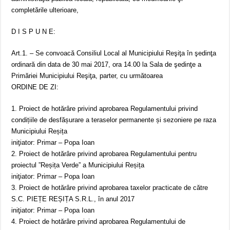
completările ulterioare,
D I S P U N E:
Art.1. – Se convoacă Consiliul Local al Municipiului Reşiţa în şedinţa
ordinară din data de 30 mai 2017, ora 14.00 la Sala de şedinţe a
Primăriei Municipiului Reşiţa, parter, cu următoarea
ORDINE DE ZI:
1. Proiect de hotărâre privind aprobarea Regulamentului privind
condițiile de desfășurare a teraselor permanente și sezoniere pe raza
Municipiului Reșița
iniţiator: Primar – Popa Ioan
2. Proiect de hotărâre privind aprobarea Regulamentului pentru
proiectul ”Reșița Verde” a Municipiului Reșița
iniţiator: Primar – Popa Ioan
3. Proiect de hotărâre privind aprobarea taxelor practicate de către
S.C. PIEȚE REȘIȚA S.R.L., în anul 2017
iniţiator: Primar – Popa Ioan
4. Proiect de hotărâre privind aprobarea Regulamentului de