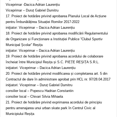
Viceprimar -Dacica Adrian Laurențiu
Viceprimar – Duruț Gabriel Dumitru
17. Proiect de hotărâre privind aprobarea Planului Local de Acțiune
pentru Îmbunătățirea Situației Romilor 2017-2022
iniţiator: Viceprimar – Dacica Adrian Laurențiu
18. Proiect de hotărâre privind aprobarea modificării Regulamentului
de Organizare și Funcționare a Instituției Publice ”Clubul Sportiv
Municipal Școlar” Reșița
iniţiator: Viceprimar – Dacica Adrian Laurențiu
19. Proiect de hotărâre privind aprobarea acordului de colaborare
încheiat între Municipiul Reșița și S.C. PIEȚE REȘIȚA S.R.L.
iniţiatori: Viceprimar – Dacica Adrian Laurențiu
20. Proiect de hotărâre privind modificarea și completarea art. 5 din
Contractul de dare în administrare aprobat prin HCL nr. 97/28.04.2017
iniţiatori: Viceprimar – Duruț Gabriel Dumitru
consilier local – Popescu Hadrian Constantin
consilier local – Chivari Silvia Mihaela
21. Proiect de hotărâre privind exprimarea acordului de principiu
pentru amenajarea unui urban skate park în Centrul Civic al
Municipiului Reșița