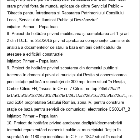
orare privind forța de muncă, aplicate de către Serviciul Public –
”Direcția pentru Întreținerea și Repararea Patrimoniului Consiliului
Local, Serviciul de Iluminat Public și Deszăpezire”
iniţiator: Primar – Popa Ioan
8. Proiect de hotărâre privind modificarea și completarea art.1 și art.
2 din H.C.L. nr. 251/2016 privind aprobarea componenței comisiei de
analiză a documentelor ce stau la baza emiterii certificatului de
atestare a edificării construcției
iniţiator: Primar – Popa Ioan
9. Proiect de hotărâre privind scoaterea din domeniul public și
trecerea în domeniul privat al municipiului Reșița și concesionarea
prin licitație publică a suprafeței de 300 mp, teren situat în Reșița,
Cartier Cîlnic FN, înscris în CF nr. 7 Cîlnic, nr. top 285/b/2/a/2/- -
b/1/a/1/a/1/b/1/2/2/b/3/1/2/b/2/b/1/2/b/1/a/2/2/b/1/a/2/1/b/b/2/2/a/1, nr.
cad 6184 proprietatea Statului Român, zona IV, pentru construire
stație de bază pentru servicii de comunicații electronice CS00147_B
iniţiator: Primar – Popa Ioan
10. Proiect de hotărâre privind aprobarea dezlipirii/dezmembrării
terenului reprezentând domeniul public al municipiului Reșița în
suprafață de 1180 mp identificat în C.F. nr. 1842 situat în cadrul