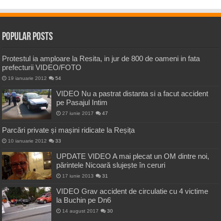
Popular Posts
Protestul ia amploare la Resita, in jur de 800 de oameni in fata
prefecturii VIDEO/FOTO
19 ianuarie 2012
54
VIDEO Nu a pastrat distanta si a facut accident
pe Pasajul Intim
27 iunie 2017
47
Parcări private și mașini ridicate la Reșița
10 ianuarie 2012
33
UPDATE VIDEO A mai plecat un OM dintre noi,
părintele Nicoară slujește în ceruri
17 iunie 2013
31
VIDEO Grav accident de circulatie cu 4 victime
la Buchin pe Dn6
14 august 2017
30