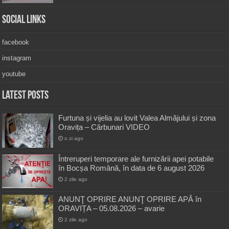
Social Links
facebook
instagram
youtube
Latest Posts
Furtuna și vijelia au lovit Valea Almăjului și zona
Oravița – Cărbunari VIDEO
o zi ago
Întreruperi temporare ale furnizării apei potabile
în Bocșa Română, în data de 6 august 2026
2 zile ago
ANUNŢ OPRIRE ANUNŢ OPRIRE APĂ în
ORAVIȚA – 05.08.2026 – avarie
2 zile ago