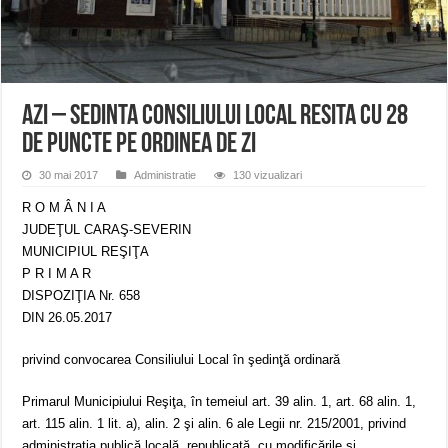
ANUNŢ OPRIRE APĂ în CARANSEBEȘ – 04.08.2026 – avarie – Calea Severinu
ANUNŢ OPRIRE APĂ în CARANSEBEȘ avarie
ANUNȚ OPRIRE APĂ în Reșița, cartier Țerova – avarie – 04.08.2026
Azi – Sedinta Consiliului Local Resita cu 28
de puncte pe ordinea de zi
30 mai 2017
Administratie
130 vizualizari
R O M Â N I A
JUDEŢUL CARAŞ-SEVERIN
MUNICIPIUL REŞIŢA
P R I M A R
DISPOZIŢIA Nr. 658
DIN 26.05.2017
privind convocarea Consiliului Local în şedinţă ordinară
Primarul Municipiului Reşiţa, în temeiul art. 39 alin. 1, art. 68 alin. 1,
art. 115 alin. 1 lit. a), alin. 2 şi alin. 6 ale Legii nr. 215/2001, privind
administraţia publică locală, republicată, cu modificările şi