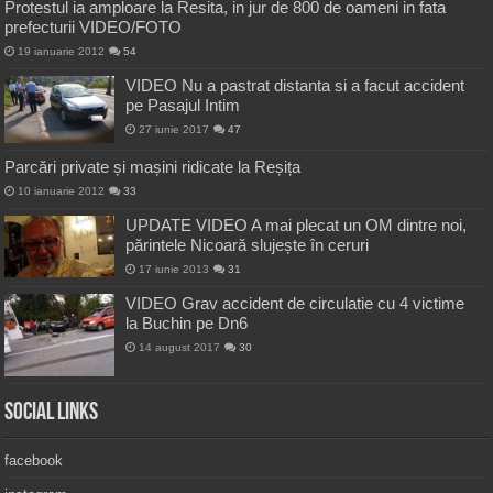
Protestul ia amploare la Resita, in jur de 800 de oameni in fata
prefecturii VIDEO/FOTO
19 ianuarie 2012
54
VIDEO Nu a pastrat distanta si a facut accident
pe Pasajul Intim
27 iunie 2017
47
Parcări private și mașini ridicate la Reșița
10 ianuarie 2012
33
UPDATE VIDEO A mai plecat un OM dintre noi,
părintele Nicoară slujește în ceruri
17 iunie 2013
31
VIDEO Grav accident de circulatie cu 4 victime
la Buchin pe Dn6
14 august 2017
30
Social Links
facebook