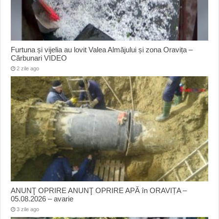
Furtuna și vijelia au lovit Valea Almăjului și zona Oravița –
Cărbunari VIDEO
2 zile ago
ANUNŢ OPRIRE ANUNŢ OPRIRE APĂ în ORAVIȚA –
05.08.2026 – avarie
3 zile ago