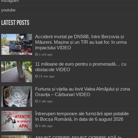
instagram
youtube
Latest Posts
Accident mortal pe DN58B, între Berzovia și
Măureni. Mașina și un TIR au luat foc în urma
impactului VIDEO
o oră ago
11 milioane de euro pentru o promenadă… cu
obstacole VIDEO
15 ore ago
Furtuna și vijelia au lovit Valea Almăjului și zona
Oravița – Cărbunari VIDEO
2 zile ago
Întreruperi temporare ale furnizării apei potabile
în Bocșa Română, în data de 6 august 2026
3 zile ago
ANUNŢ OPRIRE ANUNŢ OPRIRE APĂ în