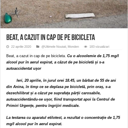
Miresme de lavandă, mentă și flori de vară și râsete de copii la Carașova VIDEO
ANUNȚ OPRIRE APĂ în Reșița – avarie – 04.08.2026 – str. Văliugului și Plasto
ANUNŢ OPRIRE APĂ în CARANSEBEȘ – 04.08.2026 – avarie – Calea Severinu
Beat, a cazut in cap de pe bicicleta
22 aprilie 2020
@Ultimele Noutati
,
Monden
183 vizualizari
Beat, a cazut in cap de pe bicicleta.
Cu o alcoolemie de 1,75 mg/l
alcool pur în aerul expirat, a căzut de pe bicicletă și s-a
autoaccidentat ușor
Ieri, 20 aprilie, în jurul orei 18.45, un bărbat de 55 de ani
din Anina, în timp ce se deplasa pe bicicletă, prin oraș, s-a
dezechilibrat și a căzut pe suprafața părții carosabile,
autoaccidentându-se ușor, fiind transportat apoi la Centrul de
Primiri Urgențe, pentru îngrijiri medicale.
La testarea cu aparatul etilotest, a rezultat o concentrație de 1,75
mg/l alcool pur în aerul expirat.