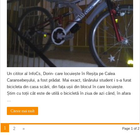
Un cititor al InfoCs, Dorin- care locuiește în Reșița pe Calea
Caransebeșului, a fost prădat. Mai exact, tânărului student i s-a furat
bicicleta din casa scării, din fața ușii din blocul în care locuiește.
Știm cu toții cât este de utilă o bicicletă în ziua de azi când, în afara
…
Citeste mai mult
1
2
»
Page 1 of 2