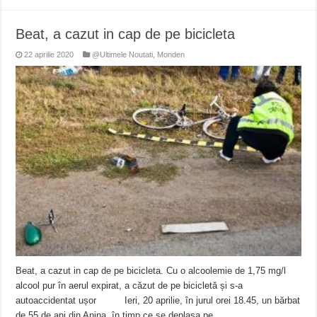
Beat, a cazut in cap de pe bicicleta
22 aprilie 2020
@Ultimele Noutati
,
Monden
Beat, a cazut in cap de pe bicicleta. Cu o alcoolemie de 1,75 mg/l
alcool pur în aerul expirat, a căzut de pe bicicletă și s-a
autoaccidentat ușor Ieri, 20 aprilie, în jurul orei 18.45, un bărbat
de 55 de ani din Anina, în timp ce se deplasa pe …