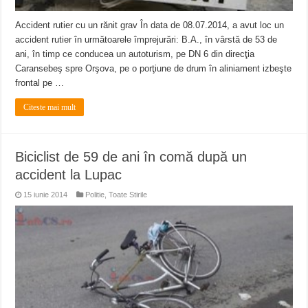
Accident rutier cu un rănit grav În data de 08.07.2014, a avut loc un
accident rutier în următoarele împrejurări: B.A., în vârstă de 53 de
ani, în timp ce conducea un autoturism, pe DN 6 din direcţia
Caransebeş spre Orşova, pe o porţiune de drum în aliniament izbeşte
frontal pe …
Citeste mai mult
Biciclist de 59 de ani în comă după un
accident la Lupac
15 iunie 2014
Politie
,
Toate Stirile