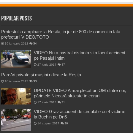
Popular Posts
Protestul ia amploare la Resita, in jur de 800 de oameni in fata
prefecturii VIDEO/FOTO
19 ianuarie 2012
54
VIDEO Nu a pastrat distanta si a facut accident
pe Pasajul Intim
27 iunie 2017
47
Parcări private și mașini ridicate la Reșița
10 ianuarie 2012
33
UPDATE VIDEO A mai plecat un OM dintre noi,
părintele Nicoară slujește în ceruri
17 iunie 2013
31
VIDEO Grav accident de circulatie cu 4 victime
la Buchin pe Dn6
14 august 2017
30