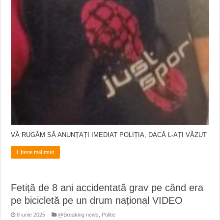
VĂ RUGĂM SĂ ANUNȚAȚI IMEDIAT POLIȚIA, DACĂ L-AȚI VĂZUT
Citeste mai mult
Fetiță de 8 ani accidentată grav pe când era
pe bicicletă pe un drum național VIDEO
8 iunie 2025
@Breaking news
,
Politie