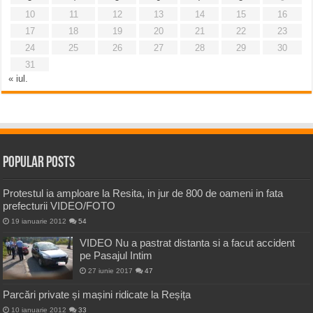
10
11
12
13
14
15
16
17
18
19
20
21
22
23
24
25
26
27
28
29
30
31
« iul.
Popular Posts
Protestul ia amploare la Resita, in jur de 800 de oameni in fata
prefecturii VIDEO/FOTO
19 ianuarie 2012
54
VIDEO Nu a pastrat distanta si a facut accident
pe Pasajul Intim
27 iunie 2017
47
Parcări private și mașini ridicate la Reșița
10 ianuarie 2012
33