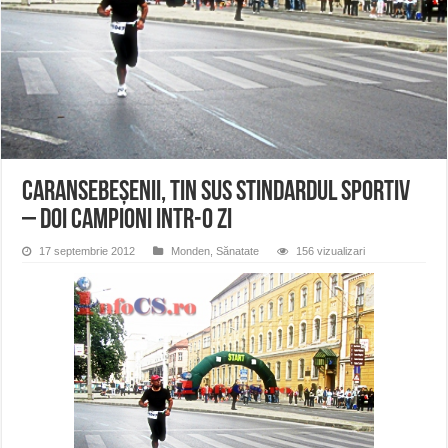
Miresme de lavandă, mentă și flori de vară și râsete de copii la Carașova VIDEO
ANUNȚ OPRIRE APĂ în Reșița – avarie – 04.08.2026 – str. Văliugului și Plasto
ANUNŢ OPRIRE APĂ în CARANSEBEȘ – 04.08.2026 – avarie – Calea Severinu
Caransebeşenii, tin sus stindardul sportiv
– doi campioni intr-o zi
17 septembrie 2012
Monden
,
Sănatate
156 vizualizari