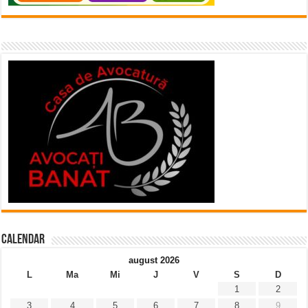
Calendar
august 2026
L
Ma
Mi
J
V
S
D
1
2
3
4
5
6
7
8
9