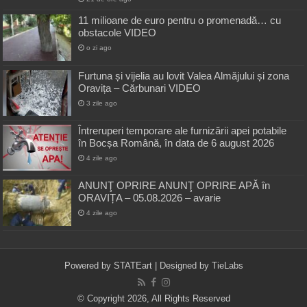
11 milioane de euro pentru o promenadă… cu
obstacole VIDEO
o zi ago
Furtuna și vijelia au lovit Valea Almăjului și zona
Oravița – Cărbunari VIDEO
3 zile ago
Întreruperi temporare ale furnizării apei potabile
în Bocșa Română, în data de 6 august 2026
4 zile ago
ANUNŢ OPRIRE ANUNŢ OPRIRE APĂ în
ORAVIȚA – 05.08.2026 – avarie
4 zile ago
Powered by
STATEart
| Designed by
TieLabs
© Copyright 2026, All Rights Reserved