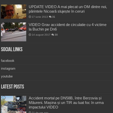
UPDATE VIDEO A mai plecat un OM dintre noi,
părintele Nicoară slujește în ceruri
17 iunie 2013
31
VIDEO Grav accident de circulatie cu 4 victime
la Buchin pe Dn6
14 august 2017
30
Social Links
facebook
instagram
youtube
Latest Posts
Accident mortal pe DN58B, între Berzovia și
Măureni. Mașina și un TIR au luat foc în urma
impactului VIDEO
21 de ore ago