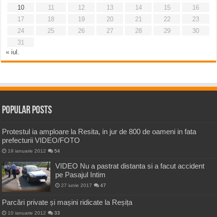
10
11
12
13
14
15
16
17
18
19
20
21
22
23
24
25
26
27
28
29
30
31
« iul.
Popular Posts
Protestul ia amploare la Resita, in jur de 800 de oameni in fata
prefecturii VIDEO/FOTO
19 ianuarie 2012
54
VIDEO Nu a pastrat distanta si a facut accident
pe Pasajul Intim
27 iunie 2017
47
Parcări private și mașini ridicate la Reșița
10 ianuarie 2012
33