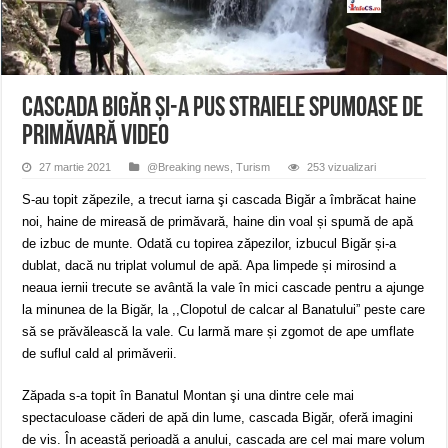
Întreruperi temporare ale furnizării apei potabile în Bocșa Română, în data de 6 
ANUNŢ OPRIRE ANUNŢ OPRIRE APĂ în ORAVIȚA – 05.08.2026 – avarie
Anunț important – Închidere temporară Podul de Piatră din Herculane
Cascada Bigăr și-a pus straiele spumoase de
primăvară VIDEO
27 martie 2021
@Breaking news
,
Turism
253 vizualizari
S-au topit zăpezile, a trecut iarna şi cascada Bigăr a îmbrăcat haine
noi, haine de mireasă de primăvară, haine din voal și spumă de apă
de izbuc de munte. Odată cu topirea zăpezilor, izbucul Bigăr și-a
dublat, dacă nu triplat volumul de apă. Apa limpede și mirosind a
neaua iernii trecute se avântă la vale în mici cascade pentru a ajunge
la minunea de la Bigăr, la ,,Clopotul de calcar al Banatului” peste care
să se prăvălească la vale. Cu larmă mare și zgomot de ape umflate
de suflul cald al primăverii.
Zăpada s-a topit în Banatul Montan şi una dintre cele mai
spectaculoase căderi de apă din lume, cascada Bigăr, oferă imagini
de vis. În această perioadă a anului, cascada are cel mai mare volum