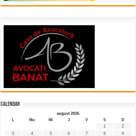
Calendar
august 2026
L
Ma
Mi
J
V
S
D
1
2
3
4
5
6
7
8
9