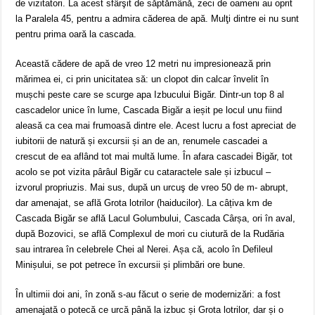
de vizitatori. La acest sfârşit de săptămână, zeci de oameni au oprit
la Paralela 45, pentru a admira căderea de apă. Mulţi dintre ei nu sunt
pentru prima oară la cascada.
Această cădere de apă de vreo 12 metri nu impresionează prin
mărimea ei, ci prin unicitatea să: un clopot din calcar învelit în
mușchi peste care se scurge apa Izbucului Bigăr. Dintr-un top 8 al
cascadelor unice în lume, Cascada Bigăr a ieșit pe locul unu fiind
aleasă ca cea mai frumoasă dintre ele. Acest lucru a fost apreciat de
iubitorii de natură și excursii și an de an, renumele cascadei a
crescut de ea aflând tot mai multă lume. În afara cascadei Bigăr, tot
acolo se pot vizita pârâul Bigăr cu cataractele sale și izbucul –
izvorul propriuzis. Mai sus, după un urcuş de vreo 50 de m- abrupt,
dar amenajat, se află Grota lotrilor (haiducilor). La câțiva km de
Cascada Bigăr se află Lacul Golumbului, Cascada Cârșa, ori în aval,
după Bozovici, se află Complexul de mori cu ciutură de la Rudăria
sau intrarea în celebrele Chei al Nerei. Așa că, acolo în Defileul
Minișului, se pot petrece în excursii și plimbări ore bune.
În ultimii doi ani, în zonă s-au făcut o serie de modernizări: a fost
amenajată o potecă ce urcă până la izbuc și Grota lotrilor, dar și o