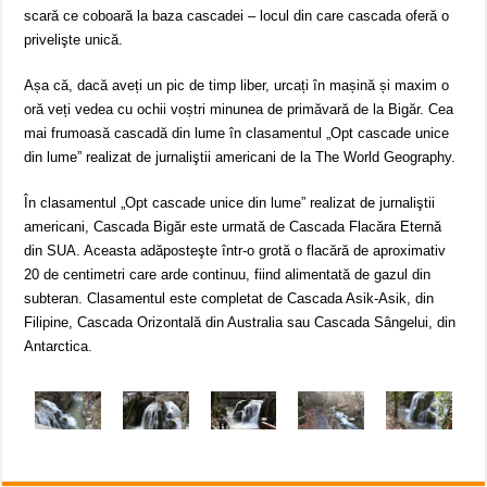
scară ce coboară la baza cascadei – locul din care cascada oferă o
privelişte unică.
Așa că, dacă aveți un pic de timp liber, urcați în mașină și maxim o
oră veți vedea cu ochii voștri minunea de primăvară de la Bigăr. Cea
mai frumoasă cascadă din lume în clasamentul „Opt cascade unice
din lume” realizat de jurnaliştii americani de la The World Geography.
În clasamentul „Opt cascade unice din lume” realizat de jurnaliştii
americani, Cascada Bigăr este urmată de Cascada Flacăra Eternă
din SUA. Aceasta adăposteşte într-o grotă o flacără de aproximativ
20 de centimetri care arde continuu, fiind alimentată de gazul din
subteran. Clasamentul este completat de Cascada Asik-Asik, din
Filipine, Cascada Orizontală din Australia sau Cascada Sângelui, din
Antarctica.