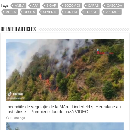
Tags
ANINA
APA
BIGAR
BOZOVICI
CARAS
CASCADA
MULTA
RESITA
SEVERIN
TURISM
TURISTI
VIZITARE
Related Articles
Incendiile de vegetație de la Măru, Linderfeld și Herculane au
fost stinse – Pompierii stau de pază VIDEO
19 ore ago