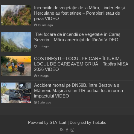
Incendiile de vegetație de la Măru, Linderfeld și
Herculane au fost stinse – Pompierii stau de
pază VIDEO
19 ore ago
Trei focare de incendii de vegetație în Caraș
Severin – Măru amenințat de flăcări VIDEO
o zi ago
COSTINEȘTI – LOCUL PE CARE ÎL IUBIM,
LOCUL DE CARE AVEM GRIJĂ – Tabăra MISA
2026 VIDEO
o zi ago
Accident mortal pe DN58B, între Berzovia și
Măureni. Mașina și un TIR au luat foc în urma
impactului VIDEO
2 zile ago
Powered by
STATEart
| Designed by
TieLabs