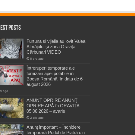
test Posts
Furtuna și vijelia au lovit Valea
Almăjului și zona Oravița –
Cărbunari VIDEO
8 ore ago
Întreruperi temporare ale
furnizării apei potabile în
Bocșa Română, în data de 6
august 2026
zi ago
ANUNŢ OPRIRE ANUNŢ
OPRIRE APĂ în ORAVIȚA –
05.08.2026 – avarie
2 zile ago
Anunț important – Închidere
temporară Podul de Piatră din