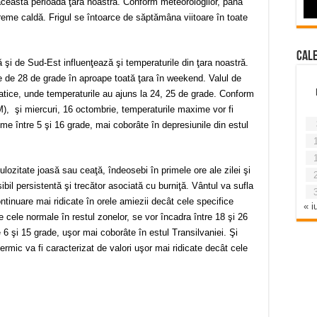
această perioadă ţara noastră. Conform meteorologilor, până
eme caldă. Frigul se întoarce de săptămâna viitoare în toate
Cal
 şi de Sud-Est influenţează şi temperaturile din ţara noastră.
e de 28 de grade în aproape toată ţara în weekend. Valul de
rpatice, unde temperaturile au ajuns la 24, 25 de grade. Conform
), şi miercuri, 16 octombrie, temperaturile maxime vor fi
ime între 5 şi 16 grade, mai coborâte în depresiunile din estul
ulozitate joasă sau ceaţă, îndeosebi în primele ore ale zilei şi
sibil persistentă şi trecător asociată cu burniţă. Vântul va sufla
tinuare mai ridicate în orele amiezii decât cele specifice
« iu
de cele normale în restul zonelor, se vor încadra între 18 şi 26
e 6 şi 15 grade, uşor mai coborâte în estul Transilvaniei. Şi
mic va fi caracterizat de valori uşor mai ridicate decât cele