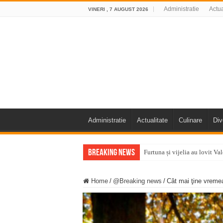
Administratie
Actua
VINERI , 7 AUGUST 2026
Administratie
Actualitate
Culinare
Div
Breaking News
Furtuna și vijelia au lovit V
Întreruperi temporare ale fur
Home
/
@Breaking news
/
Cât mai ţine vreme
ANUNŢ OPRIRE ANUNŢ OPRIR
Anunț important – Închidere 
Ștrandul Termal Ring din Ora