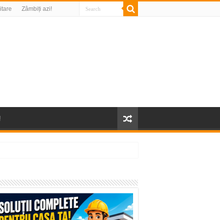
litare
Zâmbiți azi!
!