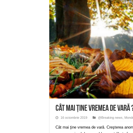
Miresme de lavandă, mentă și 
ANUNȚ OPRIRE APĂ în Reșița 
ANUNŢ OPRIRE APĂ în CARAN
ANUNŢ OPRIRE APĂ în CA
ANUNȚ OPRIRE APĂ în Reșița,
Cât mai ţine vremea de vară 
16 octombrie 2019
@Breaking news
,
Mond
Cât mai ţine vremea de vară. Creşterea anorma