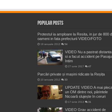
Popular Posts
Protestul ia amploare la Resita, in jur de 800 
oameni in fata prefecturii VIDEO/FOTO
19 ianuarie 2012
54
VIDEO Nu a pastrat distanta
si a facut accident pe Pasaju
Intim
27 iunie 2017
47
Parcări private și mașini ridicate la Reșița
10 ianuarie 2012
33
UPDATE VIDEO A mai pleca
un OM dintre noi, părintele
Nicoară slujește în ceruri
17 iunie 2013
31
VIDEO Grav accident de