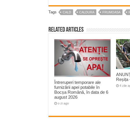
Tags
CALD
CALDURA
FRUMOASA
Related Articles
ANUNȚ
Reșița 
Întreruperi temporare ale
4 zile 
furnizării apei potabile în
Bocșa Română, în data de 6
august 2026
o zi ago