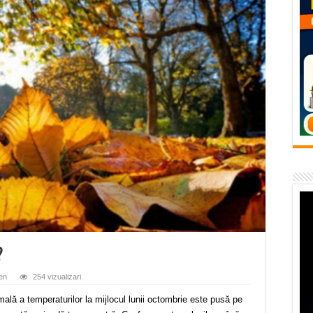
flori de vară și râsete de copii la Carașova VIDEO
– avarie – 04.08.2026 – str. Văliugului și Plastomet
SEBEȘ – 04.08.2026 – avarie – Calea Severinului
RANSEBEȘ avarie
 cartier Țerova – avarie – 04.08.2026
?
en
254 vizualizari
lă a temperaturilor la mijlocul lunii octombrie este pusă pe