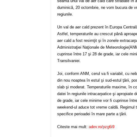
seama unui val de aer cald care străbate în 
duminică, 20 octombrie, ne vom bucura de vr
regiunile.
Un val de aer cald prezent în Europa Centrală
Astfel, temperaturile au crescut până aproap
aer cald a fost resimţit şi în zonele extraca
Administraţiei Naţionale de Meteorologie(ANM
cuprinse între 17 şi 28 de grade, iar cele min
Transilvaniei.
Joi, conform ANM, cerul va fi variabil, cu neb
din nou noaptea în estul şi sud-estul ţării, po
slab şi moderat. Temperaturile maxime, în con
datei în regiunile intracarpatice şi apropiate 
de grade, iar cele minime vor fi cuprinse într
weekend-ul aduce tot vreme caldă. Regimul ter
specifice perioadei în mare parte a ţării.
Citeste mai mult:
adev.ro/pzg6i9