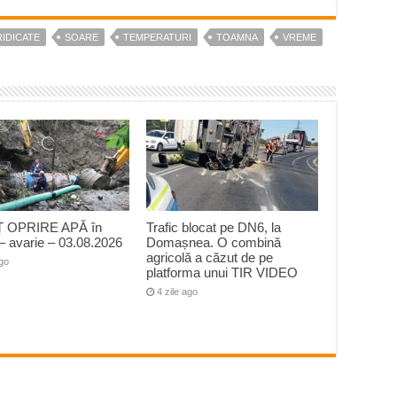
RIDICATE
SOARE
TEMPERATURI
TOAMNA
VREME
 OPRIRE APĂ în
Trafic blocat pe DN6, la
– avarie – 03.08.2026
Domașnea. O combină
agricolă a căzut de pe
ago
platforma unui TIR VIDEO
4 zile ago