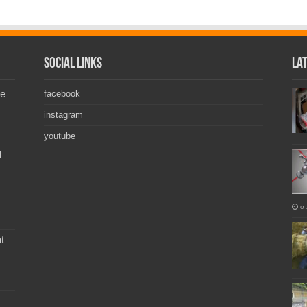
Social Links
La
de
facebook
instagram
youtube
l
o 
t