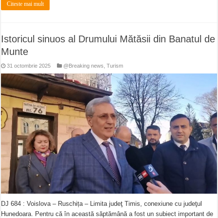
Citeste mai mult
Istoricul sinuos al Drumului Mătăsii din Banatul de
Munte
31 octombrie 2025
@Breaking news
,
Turism
DJ 684 : Voislova – Ruschița – Limita judeţ Timis, conexiune cu judeţul
Hunedoara. Pentru că în această săptămână a fost un subiect important de