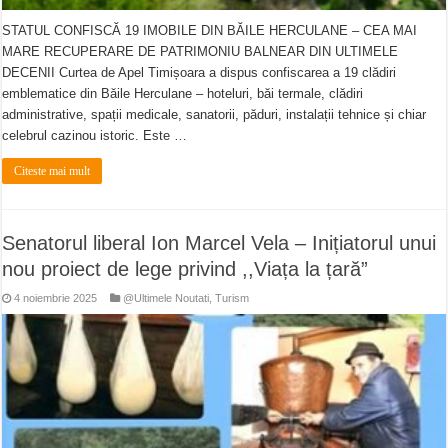
STATUL CONFISCĂ 19 IMOBILE DIN BĂILE HERCULANE – CEA MAI
MARE RECUPERARE DE PATRIMONIU BALNEAR DIN ULTIMELE
DECENII Curtea de Apel Timișoara a dispus confiscarea a 19 clădiri
emblematice din Băile Herculane – hoteluri, băi termale, clădiri
administrative, spații medicale, sanatorii, păduri, instalații tehnice și chiar
celebrul cazinou istoric. Este …
Citeste mai mult
Senatorul liberal Ion Marcel Vela – Inițiatorul unui
nou proiect de lege privind ,,Viața la țară”
4 noiembrie 2025
@Ultimele Noutati
,
Turism