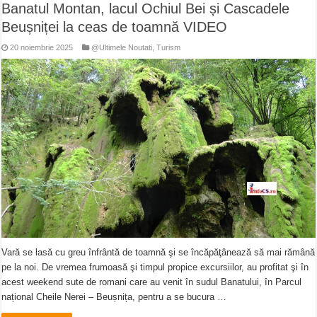
Banatul Montan, lacul Ochiul Bei și Cascadele
Beușniței la ceas de toamnă VIDEO
20 noiembrie 2025
@Ultimele Noutati
,
Turism
Vară se lasă cu greu înfrântă de toamnă şi se încăpăţânează să mai rămână
pe la noi. De vremea frumoasă şi timpul propice excursiilor, au profitat şi în
acest weekend sute de romani care au venit în sudul Banatului, în Parcul
național Cheile Nerei – Beușnița, pentru a se bucura …