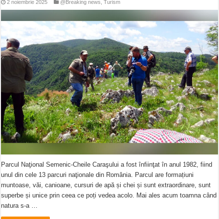
2 noiembrie 2025
@Breaking news
,
Turism
Parcul Naţional Semenic-Cheile Caraşului a fost înfiinţat în anul 1982, fiind
unul din cele 13 parcuri naţionale din România. Parcul are formațiuni
muntoase, văi, canioane, cursuri de apă și chei și sunt extraordinare, sunt
superbe și unice prin ceea ce poți vedea acolo. Mai ales acum toamna când
natura s-a …