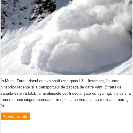
În Munții Țarcu, riscul de avalanșă este gradul 3 – însemnat, în urma
ninsorilor recente și a transportului de zăpadă de către vânt. Stratul de
zăpadă este instabil, iar avalanșele pot fi declanșate cu ușurință, inclusiv la
trecerea unei singure persoane, în special pe versanții cu înclinație mare și
în …
Citeste mai mult