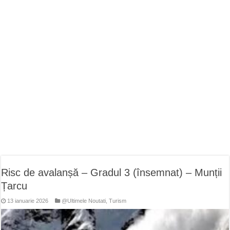
ANUNŢ OPRIRE APĂ în CARANSEBEȘ – 04.08.2026 – avarie – Calea Severinu
ANUNŢ OPRIRE APĂ în CARANSEBEȘ avarie
ANUNȚ OPRIRE APĂ în Reșița, cartier Țerova – avarie – 04.08.2026
Risc de avalanșă – Gradul 3 (însemnat) – Munții
Țarcu
13 ianuarie 2026
@Ultimele Noutati
,
Turism