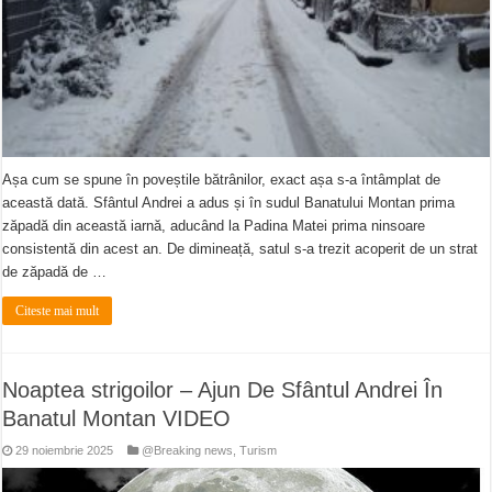
Așa cum se spune în poveștile bătrânilor, exact așa s-a întâmplat de
această dată. Sfântul Andrei a adus și în sudul Banatului Montan prima
zăpadă din această iarnă, aducând la Padina Matei prima ninsoare
consistentă din acest an. De dimineață, satul s-a trezit acoperit de un strat
de zăpadă de …
Citeste mai mult
Noaptea strigoilor – Ajun De Sfântul Andrei În
Banatul Montan VIDEO
29 noiembrie 2025
@Breaking news
,
Turism