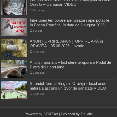
Oravița – Cărbunari VIDEO
15 ore ago
Întreruperi temporare ale furnizării apei potabile
în Bocșa Română, în data de 6 august 2026
o zi ago
ANUNŢ OPRIRE ANUNŢ OPRIRE APĂ în
ORAVIȚA – 05.08.2026 – avarie
2 zile ago
Anunț important – Închidere temporară Podul de
Piatră din Herculane
2 zile ago
Ștrandul Termal Ring din Oravița – locul unde
natura a ascuns un izvor de sănătate VIDEO
2 zile ago
Powered by
STATEart
| Designed by
TieLabs