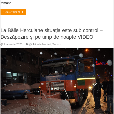
rămâne …
Citeste mai mult
La Băile Herculane situația este sub control –
Deszăpezire și pe timp de noapte VIDEO
9 ianuarie 2026
@Ultimele Noutati
,
Turism