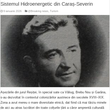
Sistemul Hidroenergetic din Caraș-Severin
9 ianuarie 2026
@Breaking news
,
Turism
Așezările din jurul Reșiței, în special sate ca Văliug, Brebu Nou și Garâna,
s-au dezvoltat în contextul colonizărilor austriece din secolele XVIII–XIX.
Zona a avut mereu o mare diversitate etnică, dat fiind că mai târziu minele
de aici au atras lucrători din toate colțurile țării a căror amprentă culturală