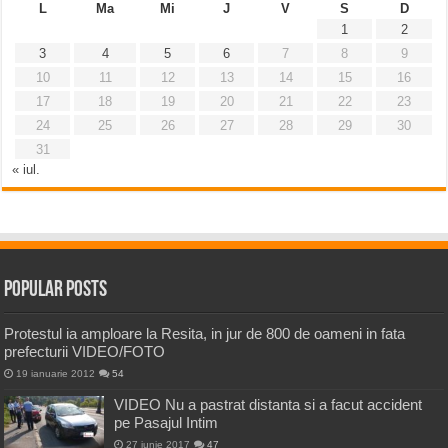
L
Ma
Mi
J
V
S
D
1
2
3
4
5
6
7
8
9
10
11
12
13
14
15
16
17
18
19
20
21
22
23
24
25
26
27
28
29
30
31
« iul.
Popular Posts
Protestul ia amploare la Resita, in jur de 800 de oameni in fata
prefecturii VIDEO/FOTO
19 ianuarie 2012
54
VIDEO Nu a pastrat distanta si a facut accident
pe Pasajul Intim
27 iunie 2017
47