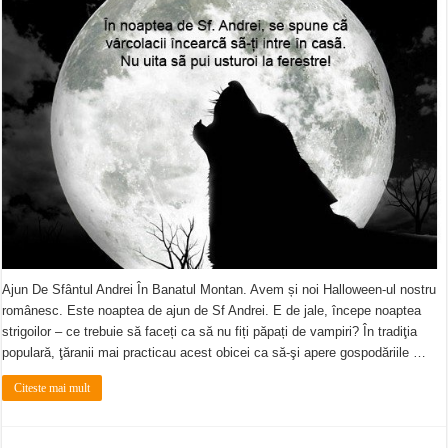
Ajun De Sfântul Andrei În Banatul Montan. Avem și noi Halloween-ul nostru
românesc. Este noaptea de ajun de Sf Andrei. E de jale, începe noaptea
strigoilor – ce trebuie să faceți ca să nu fiți păpați de vampiri? În tradiţia
populară, ţăranii mai practicau acest obicei ca să-şi apere gospodăriile …
Citeste mai mult