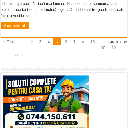
administrație publică, după mai bine de 10 ani de lupte, semnarea unui
proiect important de infrastructură regională, unde sunt trei județe implicate
într-o investiție de …
Citeste mai mult
5
« First
...
«
3
4
6
7
»
10
Page 5 of 103
20
30
...
Last »