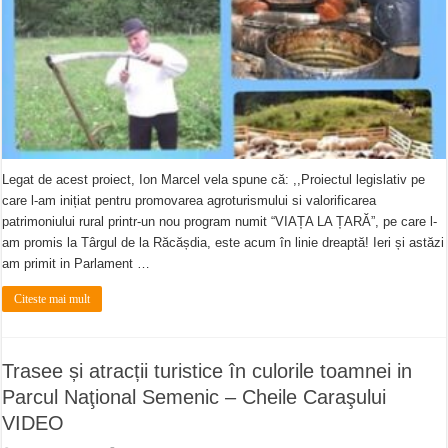
Legat de acest proiect, Ion Marcel vela spune că: ,,Proiectul legislativ pe
care l-am inițiat pentru promovarea agroturismului si valorificarea
patrimoniului rural printr-un nou program numit “VIAȚA LA ȚARĂ”, pe care l-
am promis la Târgul de la Răcășdia, este acum în linie dreaptă! Ieri și astăzi
am primit in Parlament …
Citeste mai mult
Trasee și atracții turistice în culorile toamnei in
Parcul Naţional Semenic – Cheile Caraşului
VIDEO