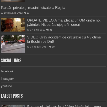
Parcări private și mașini ridicate la Reșița
10 ianuarie 2012
33
UPDATE VIDEO A mai plecat un OM dintre noi,
părintele Nicoară slujește în ceruri
17 iunie 2013
31
VIDEO Grav accident de circulatie cu 4 victime
la Buchin pe Dn6
14 august 2017
30
Social Links
facebook
instagram
youtube
Latest Posts
Furtuna și vijelia au lovit Valea Almăjului și zona