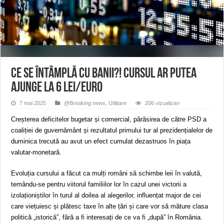
Miresme de lavandă, mentă și flori de vară și râsete de copii la Carașova VIDEO
ANUNȚ OPRIRE APĂ în Reșița – avarie – 04.08.2026 – str. Văliugului și Plasto
ANUNŢ OPRIRE APĂ în CARANSEBEȘ – 04.08.2026 – avarie – Calea Severinu
Ce se întâmplă cu banii?! Cursul ar putea
ajunge la 6 lei/euro
7 mai 2025
@Breaking news
,
Utilitare
206 vizualizari
Creșterea deficitelor bugetar și comercial, părăsirea de către PSD a
coaliției de guvernământ și rezultatul primului tur al prezidențialelor de
duminica trecută au avut un efect cumulat dezastruos în piața
valutar-monetară.
Evoluția cursului a făcut ca mulți români să schimbe leii în valută,
temându-se pentru viitorul familiilor lor în cazul unei victorii a
izolaționiștilor în turul al doilea al alegerilor, influențat major de cei
care viețuiesc și plătesc taxe în alte țări și care vor să măture clasa
politică „istorică”, fără a fi interesați de ce va fi „după” în România.