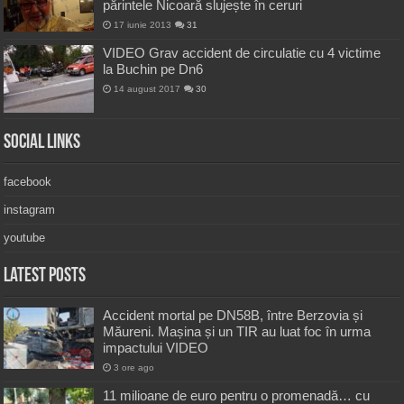
părintele Nicoară slujește în ceruri
17 iunie 2013
31
VIDEO Grav accident de circulatie cu 4 victime
la Buchin pe Dn6
14 august 2017
30
Social Links
facebook
instagram
youtube
Latest Posts
Accident mortal pe DN58B, între Berzovia și
Măureni. Mașina și un TIR au luat foc în urma
impactului VIDEO
3 ore ago
11 milioane de euro pentru o promenadă… cu