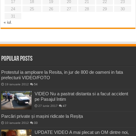
17
18
19
20
21
22
23
24
25
26
27
28
29
30
31
« iul.
Popular Posts
Protestul ia amploare la Resita, in jur de 800 de oameni in fata
prefecturii VIDEO/FOTO
19 ianuarie 2012
54
VIDEO Nu a pastrat distanta si a facut accident
pe Pasajul Intim
27 iunie 2017
47
Parcări private și mașini ridicate la Reșița
10 ianuarie 2012
33
UPDATE VIDEO A mai plecat un OM dintre noi,