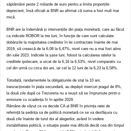
săptămânii peste 2 miliarde de euro pentru a limita proporțiile
deprecierii, însă oficiali ai BNR au afirmat că suma a fost mult mai
mică.
BNR are la îndemână și intervențiile din piața monetară, care au făcut
ca indicele ROBOR la trei luni, în funcţie de care sunt calculate
dobânzile la majoritatea creditelor în lei contractate înainte de mai
2019, să crească de la 6,08 la 6,47%, nivel care nu a mai fost atins
din iulie 2023. Indicele la șase luni, folosit la calcularea ratelor la
creditele ipotecare, a urcat de la 6,16 la 6,53%, nivel comparativ cu
cel din urmă cu circa doi ani, iar cel la 12 luni de la 6,23 la 6,58%.
Totodată, randamentele la obligațiunile de stat la 10 ani,
tranzacționate în piața secundară, au depășit miercuri pragul de 8%,
la două zile după ce Trezoreria nu a reușit să se împrumute printr-o
emisiune cu scadența în în aprilie 2029.
Rămâne de văzut ce va decide CA al BNR în privința ratei de
referință la ședința sa de politică monetară ce se va desfășura cu
două zile înainte de turul doi al alegerilor, având în vedere
instabilitatea politică, o situație poate mai dificilă decât cea din timpul