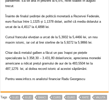
pandemiei. Ea se află în prezent la 6,5%, nivel stabilit în august
trecut.
Înainte de finalul ședinței de politică monetară a Rezervei Federale,
euro fluctua între 1,1325 și 1,1378 dolari, astfel că media dolarului a
urcat de la 4,4517 la 4,4898 lei.
Cursul francului elvețian a urcat de la 5,3932 la 5,4466 lei, un nou
maxim istoric, iar cel al lirei sterline de la 5,9272 la 5,9866 lei.
Chiar dacă metalul galben a făcut un pas înapoi pe piețele
specializate la 3.358,30 – 3.431,80 dolari/uncie, aprecierea monedei
americane a ridicat prețul gramului de aur de la 483,5504 lei la
487,1276 lei, al doilea record istoric al acestei săptămâni.
Pentru www.infocs.ro analistul financiar Radu Georgescu
Tags
5 LEI
6 LEI
BANCI
CURS
EURO
RATE
VALUTA