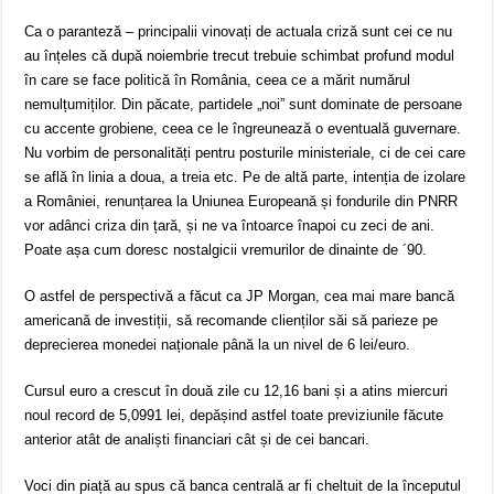
Ca o paranteză – principalii vinovați de actuala criză sunt cei ce nu
au înțeles că după noiembrie trecut trebuie schimbat profund modul
în care se face politică în România, ceea ce a mărit numărul
nemulțumiților. Din păcate, partidele „noi” sunt dominate de persoane
cu accente grobiene, ceea ce le îngreunează o eventuală guvernare.
Nu vorbim de personalități pentru posturile ministeriale, ci de cei care
se află în linia a doua, a treia etc. Pe de altă parte, intenția de izolare
a României, renunțarea la Uniunea Europeană și fondurile din PNRR
vor adânci criza din țară, și ne va întoarce înapoi cu zeci de ani.
Poate așa cum doresc nostalgicii vremurilor de dinainte de ´90.
O astfel de perspectivă a făcut ca JP Morgan, cea mai mare bancă
americană de investiții, să recomande clienților săi să parieze pe
deprecierea monedei naționale până la un nivel de 6 lei/euro.
Cursul euro a crescut în două zile cu 12,16 bani și a atins miercuri
noul record de 5,0991 lei, depășind astfel toate previziunile făcute
anterior atât de analiști financiari cât și de cei bancari.
Voci din piață au spus că banca centrală ar fi cheltuit de la începutul