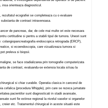
i), insa orienteaza diagnosticul.
i, rezultatul ecografiei se completeaza cu o evaluare
 substanta de contrast intravenoasa.
 cancer de pancreas, dar, de cele mai multe ori este necesara
ntru certitudine si pentru a stabili tipul de tumora. Uneori sunt
 colangiopancreatografia endoscopica retrograda (ERCP),
ncreatice, si ecoendoscopia, care vizualizeaza tumora si
pot preleva si biopsii.
maligne, se face stadializarea prin tomografie computerizata
nta de contrast, evaluandu-se extensia locala si/sau la
 chirurgical si chiar curabile. Operatia clasica in cancerul de
 cefalica (procedura Whipple), prin care se rezeca jumatate
ritatea pacientilor sunt diagnosticati in stadii avansate,
nsate sunt fie extinse regional la nivelul vaselor si organelor
at, creier etc. Tratamentul chirurgical in aceste situatii este