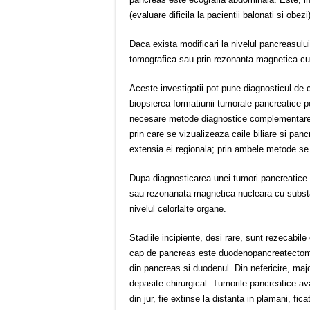
(evaluare dificila la pacientii balonati si obez
Daca exista modificari la nivelul pancreasulu
tomografica sau prin rezonanta magnetica cu
Aceste investigatii pot pune diagnosticul de
biopsierea formatiunii tumorale pancreatice pe
necesare metode diagnostice complementare:
prin care se vizualizeaza caile biliare si pa
extensia ei regionala; prin ambele metode se 
Dupa diagnosticarea unei tumori pancreatice 
sau rezonanata magnetica nucleara cu substa
nivelul celorlalte organe.
Stadiile incipiente, desi rare, sunt rezecabile
cap de pancreas este duodenopancreatectomia
din pancreas si duodenul. Din nefericire, majo
depasite chirurgical. Tumorile pancreatice ava
din jur, fie extinse la distanta in plamani, fic