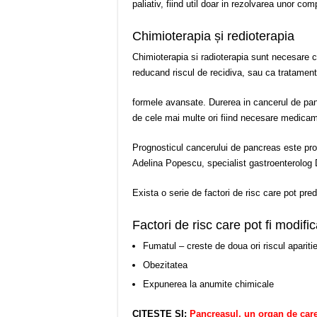
paliativ, fiind util doar in rezolvarea unor comp
Chimioterapia și redioterapia
Chimioterapia si radioterapia sunt necesare c
reducand riscul de recidiva, sau ca tratament p
formele avansate. Durerea in cancerul de pan
de cele mai multe ori fiind necesare medica
Prognosticul cancerului de pancreas este pro
Adelina Popescu, specialist gastroenterolog
Exista o serie de factori de risc care pot pre
Factori de risc care pot fi modific
Fumatul – creste de doua ori riscul apariti
Obezitatea
Expunerea la anumite chimicale
CITEȘTE ȘI:
Pancreasul, un organ de care 