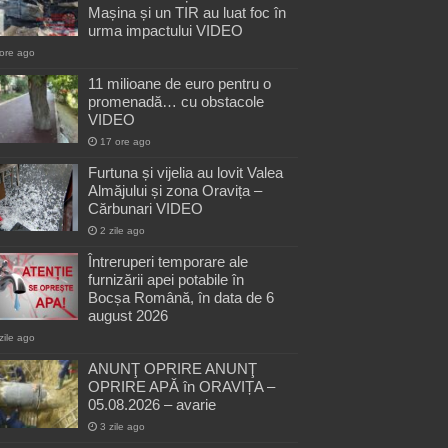
Mașina și un TIR au luat foc în
urma impactului VIDEO
ore ago
11 milioane de euro pentru o
promenadă… cu obstacole
VIDEO
17 ore ago
Furtuna și vijelia au lovit Valea
Almăjului și zona Oravița –
Cărbunari VIDEO
2 zile ago
Întreruperi temporare ale
furnizării apei potabile în
Bocșa Română, în data de 6
august 2026
zile ago
ANUNŢ OPRIRE ANUNŢ
OPRIRE APĂ în ORAVIȚA –
05.08.2026 – avarie
3 zile ago