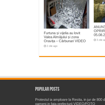
ANUNŢ
OPRIR
Furtuna și vijelia au lovit
05.08.2
Valea Almăjului și zona
3 zile 
Oravița – Cărbunari VIDEO
2 zile ago
Popular Posts
Protestul ia amploare la Resita, in jur de 800 
oameni in fata prefecturii VIDEO/FOTO