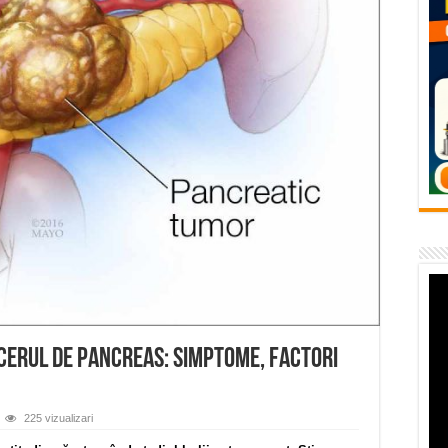
temporară Podul de Piatră din Herculane
vița – locul unde natura a ascuns un izvor de sănătate VIDEO
flori de vară și râsete de copii la Carașova VIDEO
– avarie – 04.08.2026 – str. Văliugului și Plastomet
SEBEȘ – 04.08.2026 – avarie – Calea Severinului
ncerul de pancreas: Simptome, factori
225 vizualizari