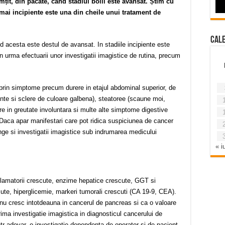
țit, din păcate, când stadiul bolii este avansat. Știm cu
t mai incipiente este una din cheile unui tratament de
Cal
acesta este destul de avansat. In stadiile incipiente este
n urma efectuarii unor investigatii imagistice de rutina, precum
rin simptome precum durere in etajul abdominal superior, de
ente si sclere de culoare galbena), steatoree (scaune moi,
e in greutate involuntara si multe alte simptome digestive
. Daca apar manifestari care pot ridica suspiciunea de cancer
ge si investigatii imagistice sub indrumarea medicului
« iu
flamatorii crescute, enzime hepatice crescute, GGT si
ute, hiperglicemie, markeri tumorali crescuti (CA 19-9, CEA).
 nu cresc intotdeauna in cancerul de pancreas si ca o valoare
ima investigatie imagistica in diagnosticul cancerului de
tr-adevar, o investigatie dependenta de operator si de pacient