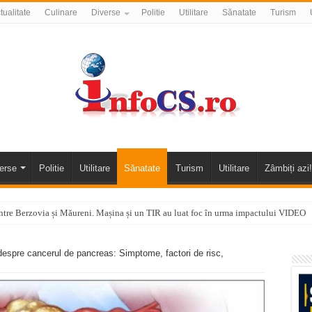
tualitate
Culinare
Diverse
Politie
Utilitare
Sănatate
Turism
erse
Politie
Utilitare
Sănatate
Turism
Utilitare
Zâmbiți azi!
tre Berzovia și Măureni. Mașina și un TIR au luat foc în urma impactului VIDEO
 o promenadă… cu obstacole VIDEO
 despre cancerul de pancreas: Simptome, factori de risc,
alea Almăjului și zona Oravița – Cărbunari VIDEO
nizării apei potabile în Bocșa Română, în data de 6 august 2026
E APĂ în ORAVIȚA – 05.08.2026 – avarie