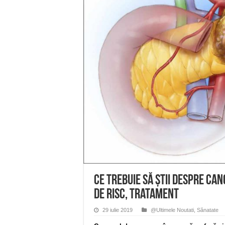
Anunț important – Închidere 
Ștrandul Termal Ring din Ora
Miresme de lavandă, mentă și 
ANUNȚ OPRIRE APĂ în Reșița 
ANUNŢ OPRIRE APĂ în CARAN
Ce trebuie să ştii despre ca
de risc, tratament
29 iulie 2019
@Ultimele Noutati
,
Sănatate