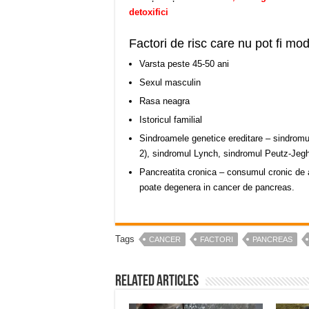
detoxifici
Factori de risc care nu pot fi modi
Varsta peste 45-50 ani
Sexul masculin
Rasa neagra
Istoricul familial
Sindroamele genetice ereditare – sindrom
2), sindromul Lynch, sindromul Peutz-Jeghe
Pancreatita cronica – consumul cronic de al
poate degenera in cancer de pancreas.
Tags
CANCER
FACTORI
PANCREAS
Related Articles