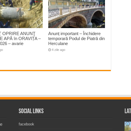
 OPRIRE ANUNŢ
Anunț important – Închidere
E APĂ în ORAVIȚA –
temporară Podul de Piatră din
026 – avarie
Herculane
ago
4 zile ago
Social Links
La
de
facebook