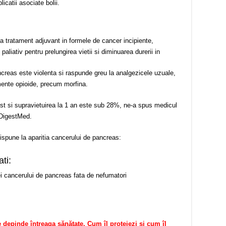
licatii asociate bolii.
a tratament adjuvant in formele de cancer incipiente,
aliativ pentru prelungirea vietii si diminuarea durerii in
creas este violenta si raspunde greu la analgezicele uzuale,
mente opioide, precum morfina.
st si supravietuirea la 1 an este sub 28%, ne-a spus medicul
 DigestMed.
dispune la aparitia cancerului de pancreas:
ati:
ei cancerului de pancreas fata de nefumatori
depinde întreaga sănătate. Cum îl protejezi şi cum îl