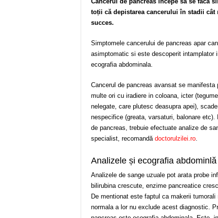
Cancerul de pancreas începe să se facă sim
toții că depistarea cancerului în stadii câ
succes.
Simptomele cancerului de pancreas apar cand 
asimptomatic si este descoperit intamplator i
ecografia abdominala.
Cancerul de pancreas avansat se manifesta p
multe ori cu iradiere in coloana, icter (tegum
nelegate, care plutesc deasupra apei), scader
nespecifice (greata, varsaturi, balonare etc)
de pancreas, trebuie efectuate analize de san
specialist, recomandă
doctorulzilei.ro
.
Analizele și ecografia abdominlă
Analizele de sange uzuale pot arata probe in
bilirubina crescute, enzime pancreatice cresc
De mentionat este faptul ca makerii tumorali
normala a lor nu exclude acest diagnostic. Pr
pancreas este ecografia abdominala. Este, in