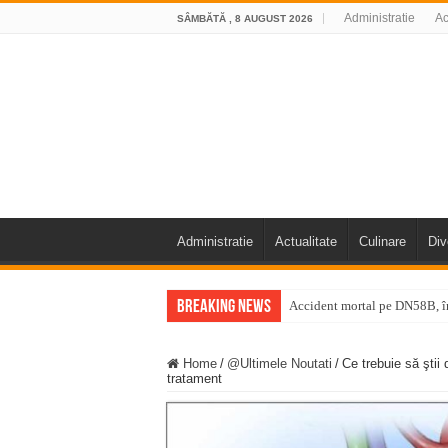
Administratie
Ac
SÂMBĂTĂ , 8 AUGUST 2026
Administratie
Actualitate
Culinare
Div
Breaking News
Accident mortal pe DN58B, în
11 milioane de euro pentru
Home
/
@Ultimele Noutati
/
Ce trebuie să ştii
Furtuna și vijelia au lovit V
tratament
Întreruperi temporare ale fur
ANUNŢ OPRIRE ANUNŢ OPRIR