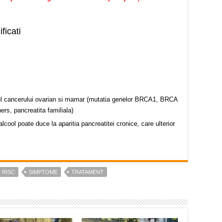
ficati
ul cancerului ovarian si mamar (mutatia genelor BRCA1, BRCA
rs, pancreatita familiala)
cool poate duce la aparitia pancreatitei cronice, care ulterior
RISC
SIMPTOME
TRATAMENT