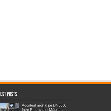
test Posts
Accident mortal pe DN58B,
între Berzovia și Măureni.