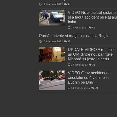
19 ianuarie 2012
54
VIDEO Nu a pastrat distanta
si a facut accident pe Pasaju
Intim
27 iunie 2017
47
Parcări private și mașini ridicate la Reșița
10 ianuarie 2012
33
UPDATE VIDEO A mai pleca
un OM dintre noi, părintele
Nicoară slujește în ceruri
17 iunie 2013
31
VIDEO Grav accident de
circulatie cu 4 victime la
Buchin pe Dn6
14 august 2017
30