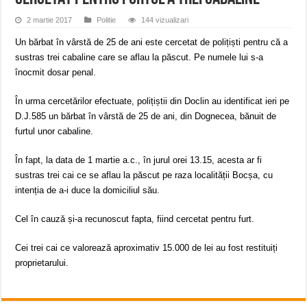
ANUNŢ OPRIRE APĂ în CARANSEBEȘ avarie
2 martie 2017
Politie
144 vizualizari
ANUNȚ OPRIRE APĂ în Reșița, cartier Țerova – avarie – 04.08.2026
Un bărbat în vârstă de 25 de ani este cercetat de polițiști pentru că a
ANUNȚ OPRIRE APĂ în Reșița – avarie – 03.08.2026 – Calea Caransebeșului
sustras trei cabaline care se aflau la păscut. Pe numele lui s-a
înocmit dosar penal.
În urma cercetărilor efectuate, polițiștii din Doclin au identificat ieri pe
D.J.585 un bărbat în vârstă de 25 de ani, din Dognecea, bănuit de
furtul unor cabaline.
În fapt, la data de 1 martie a.c., în jurul orei 13.15, acesta ar fi
sustras trei cai ce se aflau la păscut pe raza localității Bocșa, cu
intenția de a-i duce la domiciliul său.
Cel în cauză și-a recunoscut fapta, fiind cercetat pentru furt.
Cei trei cai ce valorează aproximativ 15.000 de lei au fost restituiți
proprietarului.