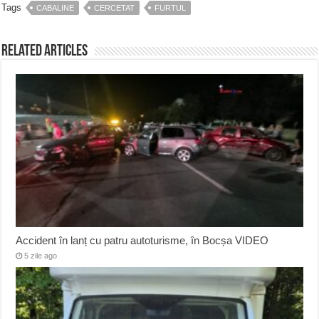
Tags
CABALINE
CERCETAT
FURTUL
Related Articles
Accident în lanț cu patru autoturisme, în Bocșa VIDEO
5 zile ago