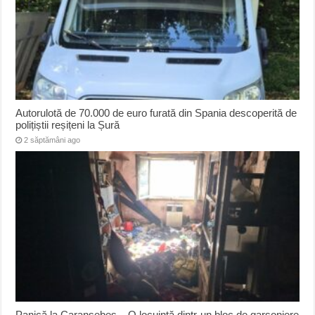
Autorulotă de 70.000 de euro furată din Spania descoperită de
polițiștii reșițeni la Șură
2 săptămâni ago
Panică la Caransebeș – O locuință dintr-un bloc de garsoniere