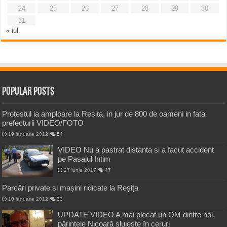
24
25
26
27
28
29
30
31
« iul.
Popular Posts
Protestul ia amploare la Resita, in jur de 800 de oameni in fata
prefecturii VIDEO/FOTO
19 ianuarie 2012
54
VIDEO Nu a pastrat distanta si a facut accident
pe Pasajul Intim
27 iunie 2017
47
Parcări private și mașini ridicate la Reșița
10 ianuarie 2012
33
UPDATE VIDEO A mai plecat un OM dintre noi,
părintele Nicoară slujește în ceruri