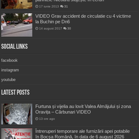
17 iunie 2013
31
VIDEO Grav accident de circulatie cu 4 victime
la Buchin pe Dn6
14 august 2017
30
Social Links
facebook
instagram
youtube
Latest Posts
Furtuna și vijelia au lovit Valea Almăjului și zona
Oravița – Cărbunari VIDEO
13 ore ago
Întreruperi temporare ale furnizării apei potabile
în Bocșa Română, în data de 6 august 2026