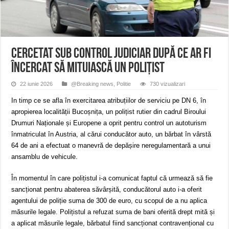
ANUNŢ OPRIRE APĂ în CARANSEBEȘ – 04.08.2026 – avarie – Calea Severinu
ANUNŢ OPRIRE APĂ în CARANSEBEȘ avarie
ANUNȚ OPRIRE APĂ în Reșița, cartier Țerova – avarie – 04.08.2026
Cercetat sub control judiciar după ce ar fi
încercat să mituiască un polițist
22 iunie 2026
@Breaking news
,
Politie
730 vizualizari
In timp ce se afla în exercitarea atribuțiilor de serviciu pe DN 6, în
apropierea localității Bucoșnița, un polițist rutier din cadrul Biroului
Drumuri Naționale și Europene a oprit pentru control un autoturism
înmatriculat în Austria, al cărui conducător auto, un bărbat în vârstă
64 de ani a efectuat o manevră de depășire neregulamentară a unui
ansamblu de vehicule.
În momentul în care polițistul i-a comunicat faptul că urmează să fie
sancționat pentru abaterea săvârșită, conducătorul auto i-a oferit
agentului de poliție suma de 300 de euro, cu scopul de a nu aplica
măsurile legale. Polițistul a refuzat suma de bani oferită drept mită și
a aplicat măsurile legale, bărbatul fiind sancționat contravențional cu