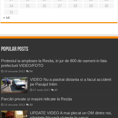
24
25
26
27
28
29
30
31
« iul.
Popular Posts
Protestul ia amploare la Resita, in jur de 800 de oameni in fata
prefecturii VIDEO/FOTO
19 ianuarie 2012
54
VIDEO Nu a pastrat distanta si a facut accident
pe Pasajul Intim
27 iunie 2017
47
Parcări private și mașini ridicate la Reșița
10 ianuarie 2012
33
UPDATE VIDEO A mai plecat un OM dintre noi,
părintele Nicoară slujește în ceruri