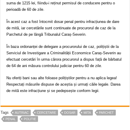
suma de 1215 lei, fiiindu-i reținut permisul de conducere pentru o
perioadă de 60 de zile.
În acest caz a fost întocmit dosar penal pentru infracțiunea de dare
de mită, iar cercetările sunt continuate de procurorul de caz de la
Parchetul de pe lângă Tribunalul Caraș-Severin.
În baza ordonanței de delegare a procurorului de caz, polițiștii de la
Serviciul de Investigare a Criminalității Economice Caraș-Severin au
efectuat cercetări în urma cărora procurorul a dispus față de bărbatul
de 64 de ani măsura controlului judiciar pentru 60 de zile.
Nu oferiți bani sau alte foloase polițiștilor pentru a nu aplica legea!
Respectați măsurile dispuse de aceștia și urmați căile legale. Darea
de mită este infracțiune și se pedepsește conform legii.
Tags
AUTRIAC
CERCETARE
DOSAR
MITA
PARCHET
PENAL
POLITIE