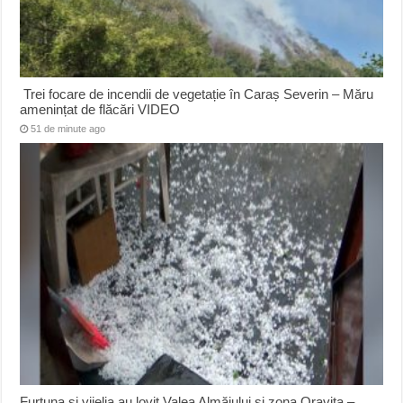
Trei focare de incendii de vegetație în Caraș Severin – Măru
amenințat de flăcări VIDEO
51 de minute ago
Furtuna și vijelia au lovit Valea Almăjului și zona Oravița –