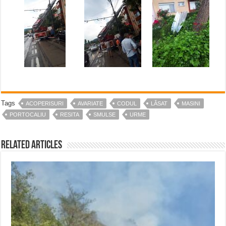
Tags
ACOPERISURI
AVARIATE
CODUL
LĂSAT
MASINI
PORTOCALIU
RESITA
SMULSE
URME
Related Articles