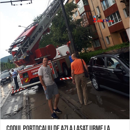
Anunț important – Închidere temporară Podul de Piatră din Herculane
Ștrandul Termal Ring din Oravița – locul unde natura a ascuns un izvor de sănă
Miresme de lavandă, mentă și flori de vară și râsete de copii la Carașova VIDEO
Codul portocaliu de azi a lasat urme la