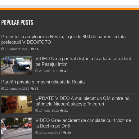
Popular Posts
Protestul ia amploare la Resita, in jur de 800 de oameni in fata
prefecturii VIDEO/FOTO
19 ianuarie 2012
54
VIDEO Nu a pastrat distanta si a facut accident
pe Pasajul Intim
27 iunie 2017
47
Parcări private și mașini ridicate la Reșița
10 ianuarie 2012
33
UPDATE VIDEO A mai plecat un OM dintre noi,
părintele Nicoară slujește în ceruri
17 iunie 2013
31
VIDEO Grav accident de circulatie cu 4 victime
la Buchin pe Dn6
14 august 2017
30