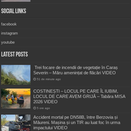
Social Links
facebook
instagram
youtube
Latest Posts
Trei focare de incendii de vegetație în Caraș
Severin – Măru amenințat de flăcări VIDEO
51 de minute ago
COSTINEȘTI – LOCUL PE CARE ÎL IUBIM,
LOCUL DE CARE AVEM GRIJĂ – Tabăra MISA
2026 VIDEO
5 ore ago
Accident mortal pe DN58B, între Berzovia și
Măureni. Mașina și un TIR au luat foc în urma
impactului VIDEO