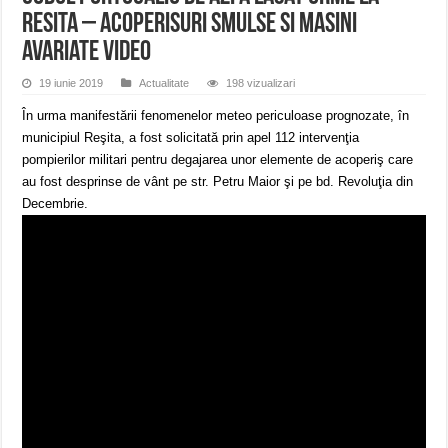
Resita – Acoperisuri smulse si masini
avariate VIDEO
19 iunie 2019
Actualitate
198 vizualizari
În urma manifestării fenomenelor meteo periculoase prognozate, în
municipiul Reşita, a fost solicitată prin apel 112 intervenţia
pompierilor militari pentru degajarea unor elemente de acoperiş care
au fost desprinse de vânt pe str. Petru Maior şi pe bd. Revoluţia din
Decembrie.