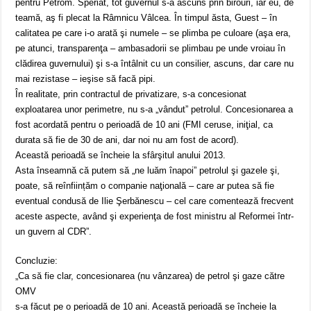
pentru Petrom. Speriat, tot guvernul s-a ascuns prin birouri, iar eu, de
teamă, aş fi plecat la Râmnicu Vâlcea. În timpul ăsta, Guest – în
calitatea pe care i-o arată şi numele – se plimba pe culoare (aşa era,
pe atunci, transparenţa – ambasadorii se plimbau pe unde vroiau în
clădirea guvernului) şi s-a întâlnit cu un consilier, ascuns, dar care nu
mai rezistase – ieşise să facă pipi.
În realitate, prin contractul de privatizare, s-a concesionat
exploatarea unor perimetre, nu s-a „vândut” petrolul. Concesionarea a
fost acordată pentru o perioadă de 10 ani (FMI ceruse, iniţial, ca
durata să fie de 30 de ani, dar noi nu am fost de acord).
Această perioadă se încheie la sfârşitul anului 2013.
Asta înseamnă că putem să „ne luăm înapoi” petrolul şi gazele şi,
poate, să reînființăm o companie naţională – care ar putea să fie
eventual condusă de Ilie Şerbănescu – cel care comentează frecvent
aceste aspecte, având şi experienţa de fost ministru al Reformei într-
un guvern al CDR”.
Concluzie:
„Ca să fie clar, concesionarea (nu vânzarea) de petrol şi gaze către
OMV
s-a făcut pe o perioadă de 10 ani. Această perioadă se încheie la