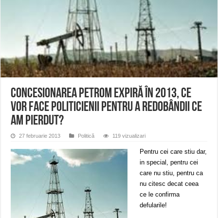
Miresme de lavandă, mentă și flori de vară și râsete de copii la Carașova VIDEO
ANUNȚ OPRIRE APĂ în Reșița – avarie – 04.08.2026 – str. Văliugului și Plasto
ANUNŢ OPRIRE APĂ în CARANSEBEȘ – 04.08.2026 – avarie – Calea Severinu
Concesionarea PETROM expiră în 2013, ce
vor face politicienii pentru a redobândii ce
am pierdut?
27 februarie 2013
Politică
119 vizualizari
Pentru cei care stiu dar,
in special, pentru cei
care nu stiu, pentru ca
nu citesc decat ceea
ce le confirma
defularile!