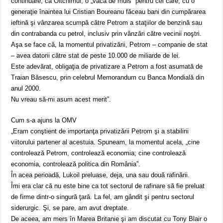
continuare, ca Oltchimul, o „vacă de muls” pentru cei care, cu o
generaţie înaintea lui Cristian Boureanu făceau bani din cumpărarea
ieftină şi vânzarea scumpă către Petrom a staţiilor de benzină sau
din contrabanda cu petrol, inclusiv prin vânzări către vecinii noştri.
Aşa se face că, la momentul privatizării, Petrom – companie de stat
– avea datorii către stat de peste 10.000 de miliarde de lei.
Este adevărat, obligaţia de privatizare a Petrom a fost asumată de
Traian Băsescu, prin celebrul Memorandum cu Banca Mondială din
anul 2000.
Nu vreau să-mi asum acest merit”.
Cum s-a ajuns la OMV
„Eram conştient de importanţa privatizării Petrom şi a stabilirii
viitorului partener al acestuia. Spuneam, la momentul acela, „cine
controlează Petrom, controlează economia; cine controlează
economia, controlează politica din România”.
În acea perioadă, Lukoil preluase, deja, una sau două rafinării.
Îmi era clar că nu este bine ca tot sectorul de rafinare să fie preluat
de firme dintr-o singură ţară. La fel, am gândit şi pentru sectorul
siderurgic. Şi, se pare, am avut dreptate.
De aceea, am mers în Marea Britanie şi am discutat cu Tony Blair o