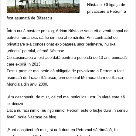
Năstase: Obligaţia de
privatizare a Petrom a
fost asumată de Băsescu
Într-o nouă postare pe blog, Adrian Năstase scrie că a venit timpul ca
petrolul românesc să fie din nou al românilor. Prin contractul de
privatizare s-a concesionat exploatarea unor perimetre, nu s-a
„vândut” petrolul, afirmă Năstase.
Concesionarea a fost acordată pentru o perioadă de 10 ani, perioadă
care expiră în 2013.
Fostul premier mai scrie că obligaţia de privatizare a Petrom a fost
asumată de Traian Băsescu, prin celebrul Memorandum cu Banca
Mondială din anul 2000.
„Am descoperit, de mult, că cel mai periculos lucru în viaţă este să
iei decizii.
Dacă nu faci nimic, nu rişti nimic. Petrom este o lecţie dură în sensul
ăsta”, scrie Năstase pe blog.
„Sunt conştient că mulţi şi-ar fi dorit ca Petromul să rămână, în