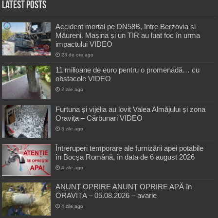
Latest Posts
Accident mortal pe DN58B, între Berzovia și
Măureni. Mașina și un TIR au luat foc în urma
impactului VIDEO
23 de ore ago
11 milioane de euro pentru o promenadă… cu
obstacole VIDEO
2 zile ago
Furtuna și vijelia au lovit Valea Almăjului și zona
Oravița – Cărbunari VIDEO
3 zile ago
Întreruperi temporare ale furnizării apei potabile
în Bocșa Română, în data de 6 august 2026
4 zile ago
ANUNŢ OPRIRE ANUNŢ OPRIRE APĂ în
ORAVIȚA – 05.08.2026 – avarie
4 zile ago