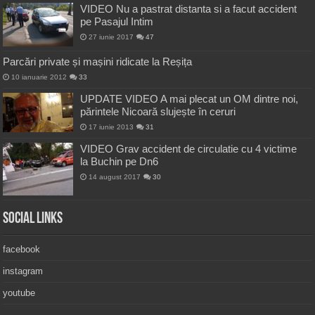
VIDEO Nu a pastrat distanta si a facut accident
pe Pasajul Intim
27 iunie 2017
47
Parcări private și mașini ridicate la Reșița
10 ianuarie 2012
33
UPDATE VIDEO A mai plecat un OM dintre noi,
părintele Nicoară slujește în ceruri
17 iunie 2013
31
VIDEO Grav accident de circulatie cu 4 victime
la Buchin pe Dn6
14 august 2017
30
Social Links
facebook
instagram
youtube