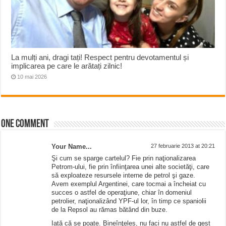
La mulți ani, dragi tați! Respect pentru devotamentul și
implicarea pe care le arătați zilnic!
10 mai 2026
One comment
Your Name...
27 februarie 2013 at 20:21
Şi cum se sparge cartelul? Fie prin naţionalizarea
Petrom-ului, fie prin înfiinţarea unei alte societăţi, care
să exploateze resursele interne de petrol şi gaze.
Avem exemplul Argentinei, care tocmai a încheiat cu
succes o astfel de operaţiune, chiar în domeniul
petrolier, naţionalizând YPF-ul lor, în timp ce spaniolii
de la Repsol au rămas bătând din buze.
Iată că se poate. Bineînţeles, nu faci nu astfel de gest