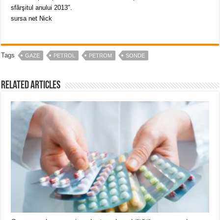
sfârşitul anului 2013″.
sursa net Nick
Tags
GAZE
PETROL
PETROM
SONDE
Related Articles