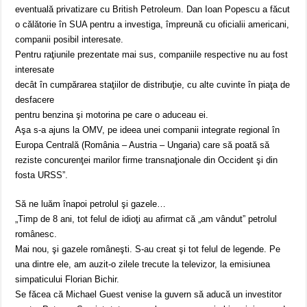
eventuală privatizare cu British Petroleum. Dan Ioan Popescu a făcut
o călătorie în SUA pentru a investiga, împreună cu oficialii americani,
companii posibil interesate.
Pentru raţiunile prezentate mai sus, companiile respective nu au fost
interesate
decât în cumpărarea staţiilor de distribuţie, cu alte cuvinte în piaţa de
desfacere
pentru benzina şi motorina pe care o aduceau ei.
Aşa s-a ajuns la OMV, pe ideea unei companii integrate regional în
Europa Centrală (România – Austria – Ungaria) care să poată să
reziste concurenţei marilor firme transnaţionale din Occident şi din
fosta URSS”.
Să ne luăm înapoi petrolul şi gazele…
„Timp de 8 ani, tot felul de idioţi au afirmat că „am vândut” petrolul
românesc.
Mai nou, şi gazele româneşti. S-au creat şi tot felul de legende. Pe
una dintre ele, am auzit-o zilele trecute la televizor, la emisiunea
simpaticului Florian Bichir.
Se făcea că Michael Guest venise la guvern să aducă un investitor