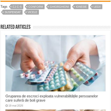
Tags
CJ C-S
CONFORM
GHIORGHIONI
IONESIE
LEGII
SUSPENDAT
VICELE
Related Articles
Gruparea de escroci exploata vulnerabilitățile persoanelor
care suferă de boli grave
19 mai 2026