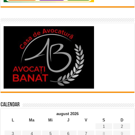
Calendar
august 2026
L
Ma
Mi
J
V
S
D
1
2
3
4
5
6
7
8
9