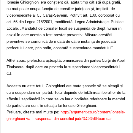
Ionesie Ghiorghioni era conștient că, atâta timp cât stă după gratii,
nu mai poate ocupa funcția de consilier județean și, implicit, de
vicepreședinte al CJ Caraș-Severin. Potrivit art. 100, coroborat cu
art. 56 din Legea 215/2001, modificată, Legea Administrației Publice
Locale, „Mandatul de consilier local se suspendă de drept numai în
cazul în care acesta a fost arestat preventiv. Măsura arestării
preventive se comunică de îndată de către instanţa de judecată
prefectului care, prin ordin, constată suspendarea mandatului“.
Altfel spus, prefectura așteaptăcomunicarea din partea Curții de Apel
Timișoara, după care va proceda la suspendarea vicepreședintelui
CJ.
Aceasta nu este totul, Ghiorghioni are toate șansele să se aleagă și
cu o suspendare din partid. Totul depinde de întâlnirea liberalilor de la
sfârșitul săptămânii în care se va lua o hotărâre referitoare la membri
de partid care sunt în situația lui Ionesie Ghiorghioni.
Preluare, citeste mai multe pe:
http://argument-cs.ro/content/ionesie-
ghiorghioni-va-fi-suspendat-din-consiliul-jude%C8%9Bean-car