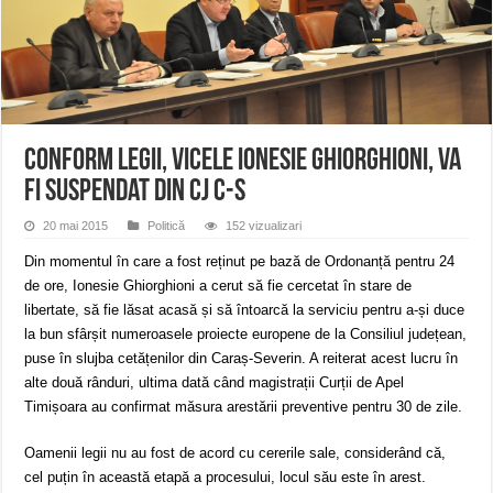
ANUNȚ OPRIRE APĂ în Reșița – avarie – 04.08.2026 – str. Văliugului și Plasto
ANUNŢ OPRIRE APĂ în CARANSEBEȘ – 04.08.2026 – avarie – Calea Severinu
ANUNŢ OPRIRE APĂ în CARANSEBEȘ avarie
Conform legii, vicele Ionesie Ghiorghioni, va
fi suspendat din CJ C-S
20 mai 2015
Politică
152 vizualizari
Din momentul în care a fost reținut pe bază de Ordonanță pentru 24
de ore, Ionesie Ghiorghioni a cerut să fie cercetat în stare de
libertate, să fie lăsat acasă și să întoarcă la serviciu pentru a-și duce
la bun sfârșit numeroasele proiecte europene de la Consiliul județean,
puse în slujba cetățenilor din Caraș-Severin. A reiterat acest lucru în
alte două rânduri, ultima dată când magistrații Curții de Apel
Timișoara au confirmat măsura arestării preventive pentru 30 de zile.
Oamenii legii nu au fost de acord cu cererile sale, considerând că,
cel puțin în această etapă a procesului, locul său este în arest.