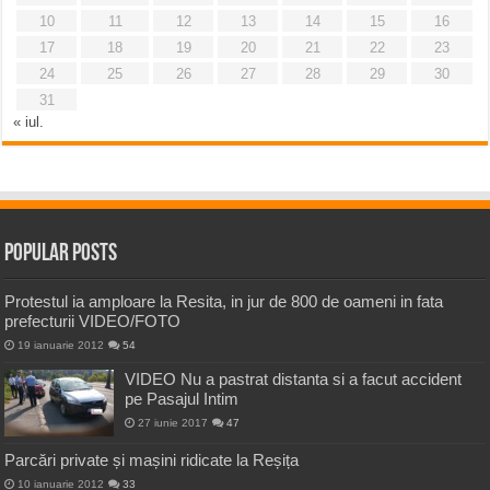
10
11
12
13
14
15
16
17
18
19
20
21
22
23
24
25
26
27
28
29
30
31
« iul.
Popular Posts
Protestul ia amploare la Resita, in jur de 800 de oameni in fata
prefecturii VIDEO/FOTO
19 ianuarie 2012
54
VIDEO Nu a pastrat distanta si a facut accident
pe Pasajul Intim
27 iunie 2017
47
Parcări private și mașini ridicate la Reșița
10 ianuarie 2012
33