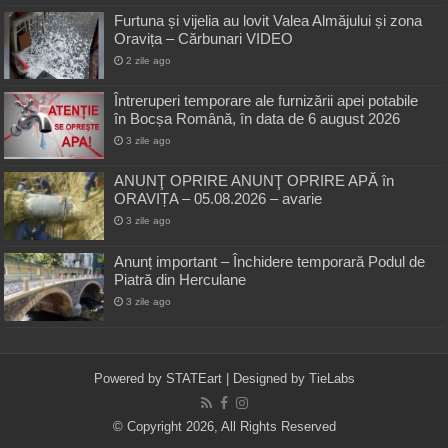
Furtuna și vijelia au lovit Valea Almăjului și zona
Oravița – Cărbunari VIDEO
2 zile ago
Întreruperi temporare ale furnizării apei potabile
în Bocșa Română, în data de 6 august 2026
3 zile ago
ANUNŢ OPRIRE ANUNŢ OPRIRE APĂ în
ORAVIȚA – 05.08.2026 – avarie
3 zile ago
Anunț important – Închidere temporară Podul de
Piatră din Herculane
3 zile ago
Powered by
STATEart
| Designed by
TieLabs
© Copyright 2026, All Rights Reserved