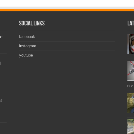
Social Links
La
de
facebook
instagram
youtube
l
2 
t