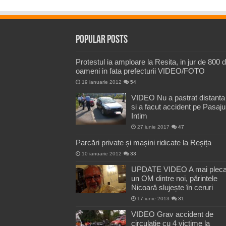
Popular Posts
Protestul ia amploare la Resita, in jur de 800 
oameni in fata prefecturii VIDEO/FOTO
19 ianuarie 2012
54
VIDEO Nu a pastrat distanta
si a facut accident pe Pasaju
Intim
27 iunie 2017
47
Parcări private și mașini ridicate la Reșița
10 ianuarie 2012
33
UPDATE VIDEO A mai pleca
un OM dintre noi, părintele
Nicoară slujește în ceruri
17 iunie 2013
31
VIDEO Grav accident de
circulatie cu 4 victime la