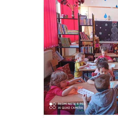
Miresme de lavandă, mentă și 
ANUNȚ OPRIRE APĂ în Reșița 
ANUNŢ OPRIRE APĂ în CARAN
ANUNŢ OPRIRE APĂ în CA
ANUNȚ OPRIRE APĂ în Reșița,