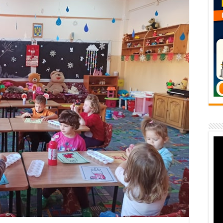
flori de vară și râsete de copii la Carașova VIDEO
– avarie – 04.08.2026 – str. Văliugului și Plastomet
SEBEȘ – 04.08.2026 – avarie – Calea Severinului
RANSEBEȘ avarie
 cartier Țerova – avarie – 04.08.2026