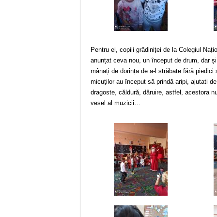
Pentru ei, copiii grădiniței de la Colegiul Naț
anunțat ceva nou, un început de drum, dar și 
mânați de dorința de a-l străbate fără piedici 
micuților au început să prindă aripi, ajutati 
dragoste, căldură, dăruire, astfel, acestora nu 
vesel al muzicii…