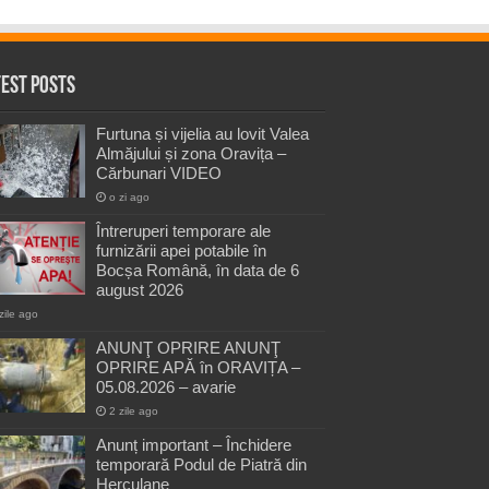
test Posts
Furtuna și vijelia au lovit Valea
Almăjului și zona Oravița –
Cărbunari VIDEO
o zi ago
Întreruperi temporare ale
furnizării apei potabile în
Bocșa Română, în data de 6
august 2026
zile ago
ANUNŢ OPRIRE ANUNŢ
OPRIRE APĂ în ORAVIȚA –
05.08.2026 – avarie
2 zile ago
Anunț important – Închidere
temporară Podul de Piatră din
Herculane