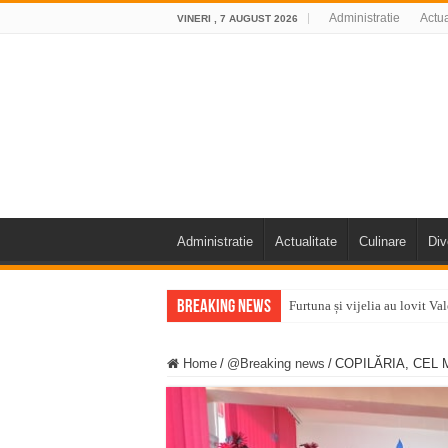
Administratie
Actua
VINERI , 7 AUGUST 2026
Administratie
Actualitate
Culinare
Div
Breaking News
Furtuna și vijelia au lovit V
Întreruperi temporare ale fur
Home
/
@Breaking news
/
COPILĂRIA, CEL 
ANUNŢ OPRIRE ANUNŢ OPRIR
Anunț important – Închidere 
Ștrandul Termal Ring din Ora