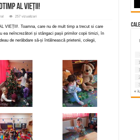
TIMP AL VIEȚII!
ral
257 vizualizari
Cal
ȚII!. Toamna, care nu de mult timp a trecut si care
a neîncrezători și stângaci pașii primilor copii timizi, în
ardeau de nerăbdare să-și întâlnească prietenii, colegii,
« iu