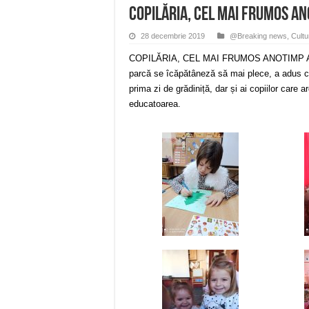
COPILĂRIA, CEL MAI FRUMOS ANO
28 decembrie 2019
@Breaking news
,
Cultu
COPILĂRIA, CEL MAI FRUMOS ANOTIMP AL VIE
parcă se îcăpătâneză să mai plece, a adus cu e
prima zi de grădiniță, dar și ai copiilor care 
educatoarea.