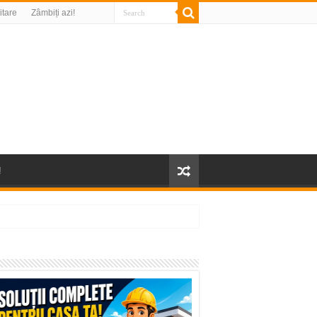
litare
Zâmbiți azi!
!