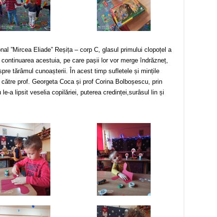
ional ”Mircea Eliade” Reșița – corp C, glasul primului clopoțel a
continuarea acestuia, pe care pașii lor vor merge îndrăzneț,
spre tărâmul cunoașterii. În acest timp sufletele și mințile
de către prof. Georgeta Coca și prof Corina Bolboșescu, prin
le-a lipsit veselia copilăriei, puterea credinței,surâsul lin și