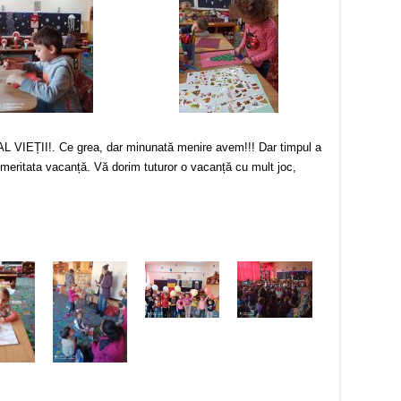
EȚII!. Ce grea, dar minunată menire avem!!! Dar timpul a
emeritata vacanță. Vă dorim tuturor o vacanță cu mult joc,