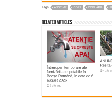
Tags
ANOTIMP
COPII
COPILĂRIA
F
Related Articles
ANUNȚ
Reșița 
Întreruperi temporare ale
4 zile 
furnizării apei potabile în
Bocșa Română, în data de 6
august 2026
2 zile ago