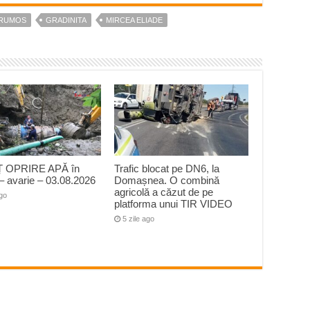
RUMOS
GRADINITA
MIRCEA ELIADE
 OPRIRE APĂ în
Trafic blocat pe DN6, la
– avarie – 03.08.2026
Domașnea. O combină
agricolă a căzut de pe
ago
platforma unui TIR VIDEO
5 zile ago