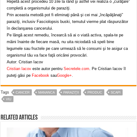
Repetă acest procedeu 10 zile la rând şi astfel vei realiza o „curăţare”
completă a organismului de paraziţi.
Prin aceasta metodă pot fi eliminaţi până şi cei mai „încăpăţânaţi”
paraziţi, inclusiv Fasciolopsis buski, temutul vierme plat răspunzător
în declanşarea cancerului.
Pe lângă acest remediu, încearcă să ai o viată activa, spala-te pe
mâini înainte de fiecare masă, nu uita niciodată să speli bine
legumele sau fructele pe care urmează să le consumi şi te asigur ca
organismul tău va face faţă oricărei provocări.
Autor: Cristian Iacov
Cristian Iacov
este autor pentru
Secretele.com
. Pe Cristian Iacov îl
puteţi găsi pe
Facebook
sau
Google+
.
Tags
CANCER
MANANCA
PARAZIŢII
PRODUC
SCAPI
VIU
Related Articles