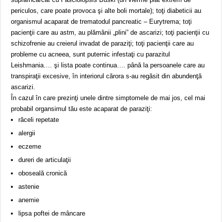
periculos, care poate provoca şi alte boli mortale); toţi diabeticii au
organismul acaparat de trematodul pancreatic – Eurytrema; toţi
pacienţii care au astm, au plămânii „plini” de ascarizi; toţi pacienţii cu
schizofrenie au creierul invadat de paraziţi; toţi pacienţii care au
probleme cu acneea, sunt puternic infestaţi cu parazitul
Leishmania…. şi lista poate continua…. până la persoanele care au
transpiraţii excesive, în interiorul cărora s-au regăsit din abundenţă
ascarizi.
În cazul în care prezinţi unele dintre simptomele de mai jos, cel mai
probabil organsimul tău este acaparat de paraziţi:
răceli repetate
alergii
eczeme
dureri de articulaţii
oboseală cronică
astenie
anemie
lipsa poftei de mâncare