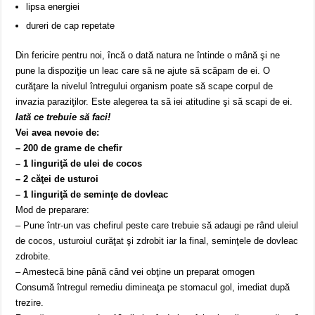
lipsa energiei
dureri de cap repetate
Din fericire pentru noi, încă o dată natura ne întinde o mână şi ne
pune la dispoziţie un leac care să ne ajute să scăpam de ei. O
curăţare la nivelul întregului organism poate să scape corpul de
invazia paraziţilor. Este alegerea ta să iei atitudine şi să scapi de ei.
Iată ce trebuie să faci!
Vei avea nevoie de:
– 200 de grame de chefir
– 1 linguriţă de ulei de cocos
– 2 căţei de usturoi
– 1 linguriţă de seminţe de dovleac
Mod de preparare:
– Pune într-un vas chefirul peste care trebuie să adaugi pe rând uleiul
de cocos, usturoiul curăţat şi zdrobit iar la final, seminţele de dovleac
zdrobite.
– Amestecă bine până când vei obţine un preparat omogen
Consumă întregul remediu dimineaţa pe stomacul gol, imediat după
trezire.