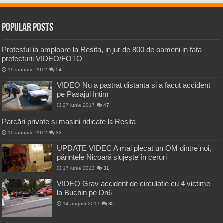
Popular Posts
Protestul ia amploare la Resita, in jur de 800 de oameni in fata
prefecturii VIDEO/FOTO
19 ianuarie 2012
54
VIDEO Nu a pastrat distanta si a facut accident
pe Pasajul Intim
27 iunie 2017
47
Parcări private și mașini ridicate la Reșița
10 ianuarie 2012
33
UPDATE VIDEO A mai plecat un OM dintre noi,
părintele Nicoară slujește în ceruri
17 iunie 2013
31
VIDEO Grav accident de circulatie cu 4 victime
la Buchin pe Dn6
14 august 2017
30