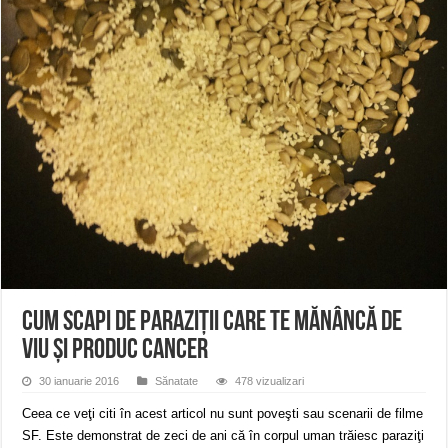
ANUNŢ OPRIRE APĂ în CARANSEBEȘ avarie
ANUNȚ OPRIRE APĂ în Reșița, cartier Țerova – avarie – 04.08.2026
ANUNȚ OPRIRE APĂ în Reșița – avarie – 03.08.2026 – Calea Caransebeșului
Cum SCAPI de PARAZIŢII care te MĂNÂNCĂ de
VIU şi produc CANCER
30 ianuarie 2016
Sănatate
478 vizualizari
Ceea ce veţi citi în acest articol nu sunt poveşti sau scenarii de filme
SF. Este demonstrat de zeci de ani că în corpul uman trăiesc paraziţi