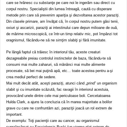
care se hrănesc cu substanţe pe care noi le ingerăm sau direct cu
corpul nostru. Specialiştii din lumea întreagă, caută cu disperare
metode prin care să prevenim apariţia şi dezvoltarea acestor paraziţi.
Din clasele primare, am învăţat că, în corpul nostru putem găsi tenii,
oxiuri şi ascarizii, paraziţi ai intestinului care depun milioane de ouă,
de mărime microscopică, ce într-un timp relativ mic, pot împânzi tot
oragnismul, făcându-ne să ne simţim slabiţi şi fără imunitate.
Pe lângă faptul că trăiesc în interiorul tău, aceste creaturi
dezagreabile preiau controlul instinctelor de baza, făcându-te să
consumi mai multe zaharuri, să mănânci mai multe alimente
procesate, să bei mai puţină apă, etc… toate acestea pentru a-şi
crea mediul perfect de sedere.
Mai mult decât atât, aceşti paraziţi, atunci când „prind” un organism
slabit şi cu imunitate scăzută, fac ravagii în interiorul acestuia,
provocând unele dintre cele mai periculoase boli. Cercetatoarea
Hulda Clark, a ajuns la concluzia că în marea majoritate a bolilor
grave cu care ne confruntăm azi, paraziţii joacă un rol extrem de
important.
De exemplu: Toţi pacienţii care au cancer, au organismul
supraîncărcat cu Fasciolopsis Buski (un vierme plat extrem de