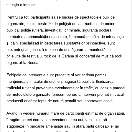
situația o impune.
Pentru ca toți participanții să se bucure de spectacolele publice
organizate, zilnic, peste 20 de polițiști de la structurile de ordine
publică, poliție rutieră, investigații criminale, siguranță școlară,
combaterea criminalității organizate, împreună cu câini de intervenţie
şi câini specializați în detectarea substanțelor psihoactive, sunt
prezenţi şi acţionează în zona de desfășurare a manifestărilor
prilejuite de festivalul rock de la Gărâna și concertul de muzică rock
organizat la Bocșa.
Echipele de intervenție sunt pregătite și vor acționa pentru
menținerea climatului de ordine și siguranță publică, fluidizarea
traficului rutier și prevenirea evenimentelor în trafic, cu ocazia paradei
de motociclete organizate, precum pentru a interveni prompt în cazul
producerii oricăror fapte de natură penală sau contravențională.
Având în vedere numărul mare de participanți estimat de organizatori,
îi rugăm pe cei care vin la evenimente cu autovehiculul, să
staționeze în parcările amenajate sau în afara părții carosabile, iar