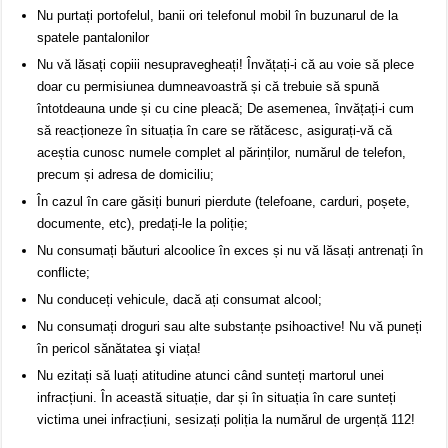
Nu purtați portofelul, banii ori telefonul mobil în buzunarul de la
spatele pantalonilor
Nu vă lăsați copiii nesupravegheați! Învățați-i că au voie să plece
doar cu permisiunea dumneavoastră și că trebuie să spună
întotdeauna unde și cu cine pleacă; De asemenea, învățați-i cum
să reacționeze în situația în care se rătăcesc, asigurați-vă că
aceștia cunosc numele complet al părinților, numărul de telefon,
precum și adresa de domiciliu;
În cazul în care găsiți bunuri pierdute (telefoane, carduri, poșete,
documente, etc), predați-le la poliție;
Nu consumați băuturi alcoolice în exces și nu vă lăsați antrenați în
conflicte;
Nu conduceți vehicule, dacă ați consumat alcool;
Nu consumați droguri sau alte substanțe psihoactive! Nu vă puneți
în pericol sănătatea şi viața!
Nu ezitați să luați atitudine atunci când sunteți martorul unei
infracțiuni. În această situație, dar și în situația în care sunteți
victima unei infracțiuni, sesizați poliția la numărul de urgență 112!