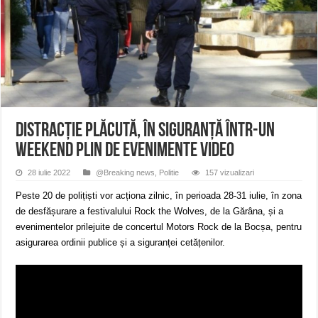
Miresme de lavandă, mentă și flori de vară și râsete de copii la Carașova VIDEO
ANUNȚ OPRIRE APĂ în Reșița – avarie – 04.08.2026 – str. Văliugului și Plasto
ANUNŢ OPRIRE APĂ în CARANSEBEȘ – 04.08.2026 – avarie – Calea Severinu
DISTRACȚIE PLĂCUTĂ, ÎN SIGURANȚĂ într-un
weekend plin de evenimente VIDEO
28 iulie 2022
@Breaking news
,
Politie
157 vizualizari
Peste 20 de polițiști vor acționa zilnic, în perioada 28-31 iulie, în zona
de desfășurare a festivalului Rock the Wolves, de la Gărâna, și a
evenimentelor prilejuite de concertul Motors Rock de la Bocșa, pentru
asigurarea ordinii publice și a siguranței cetățenilor.