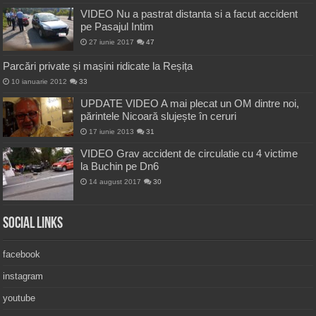
VIDEO Nu a pastrat distanta si a facut accident
pe Pasajul Intim
27 iunie 2017
47
Parcări private și mașini ridicate la Reșița
10 ianuarie 2012
33
UPDATE VIDEO A mai plecat un OM dintre noi,
părintele Nicoară slujește în ceruri
17 iunie 2013
31
VIDEO Grav accident de circulatie cu 4 victime
la Buchin pe Dn6
14 august 2017
30
Social Links
facebook
instagram
youtube