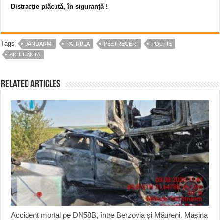
Distracție plăcută, în siguranță !
Tags
JANDARMI
PATRULA
PEETRECERI
POLITIE
SIGURANTA
Related Articles
Accident mortal pe DN58B, între Berzovia și Măureni. Mașina