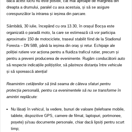
dacă acest lucru nu este posibil, cât mai aproape de marginea din
dreapta a drumului, paralel cu axa acestuia, și să se asigure
corespunzător la intrarea și ieșirea din parcare.
Sâmbătă, 30 iulie, începând cu ora 13.30, în orașul Bocșa este
organizată o paradă moto, la care se estimează că vor participa
aproximativ 150 de motociclete, traseul stabilit fiind de la Stadionul
Foresta – DN 58B, până la ieșirea din oraș și retur. Echipaje ale
poliției rutiere vor acționa pentru a fluidiza traficul rutier, precum și
pentru a preveni producerea de evenimente. Rugăm conducătorii auto
să respecte indicațiile polițiștilor, să păstreze distanța între vehicule
și să sporească atenția!
Reamintim cetățenilor să țină seama de câteva sfaturi pentru
protecția personală, pentru ca evenimentele să nu se transforme în
amintiri neplăcute:
Nu lăsați în vehicul, la vedere, bunuri de valoare (telefoane mobile,
tablete, dispozitive GPS, camere de filmat, laptopuri, portmonee,
poșete) și/sau documente personale, chiar dacă lipsiți pentru scurt
timp;