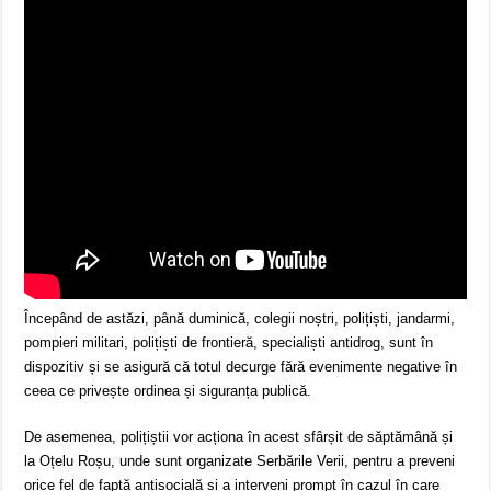
Începând de astăzi, până duminică, colegii noștri, polițiști, jandarmi,
pompieri militari, polițiști de frontieră, specialiști antidrog, sunt în
dispozitiv și se asigură că totul decurge fără evenimente negative în
ceea ce privește ordinea și siguranța publică.
De asemenea, polițiștii vor acționa în acest sfârșit de săptămână și
la Oțelu Roșu, unde sunt organizate Serbările Verii, pentru a preveni
orice fel de faptă antisocială și a interveni prompt în cazul în care