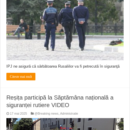
Miresme de lavandă, mentă și flori de vară și râsete de copii la Carașova VIDEO
ANUNȚ OPRIRE APĂ în Reșița – avarie – 04.08.2026 – str. Văliugului și Plasto
ANUNŢ OPRIRE APĂ în CARANSEBEȘ – 04.08.2026 – avarie – Calea Severinu
IPJ ne asigură că sărbătoarea Rusaliilor va fi petrecută în siguranţă
Citeste mai mult
Reșița participă la Săptămâna națională a
siguranței rutiere VIDEO
17 mai 2025
@Breaking news
,
Administratie