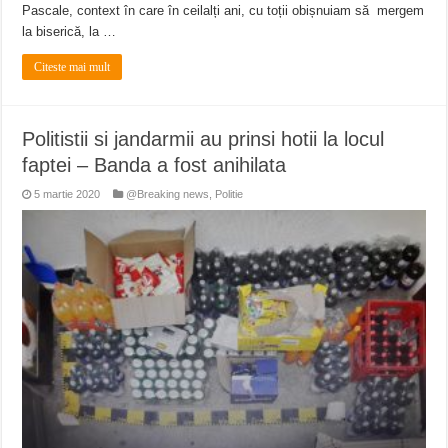
Pascale, context în care în ceilalți ani, cu toții obișnuiam să mergem
la biserică, la …
Citeste mai mult
Politistii si jandarmii au prinsi hotii la locul
faptei – Banda a fost anihilata
5 martie 2020
@Breaking news
,
Politie