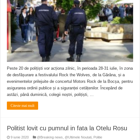
Peste 20 de polițiști vor acționa zilnic, în perioada 28-31 iulie, în zona
de desfășurare a festivalului Rock the Wolves, de la Gărâna, și a
evenimentelor prilejuite de concertul Motors Rock de la Bocșa, pentru
asigurarea ordinii publice și a siguranței cetățenilor. Începând de
astăzi, până duminică, colegii noștri, polițiști, …
Citeste mai mult
Politist lovit cu pumnul in fata la Otelu Rosu
9 iunie 2020
@Breaking news
,
@Ultimele Noutati
,
Politie