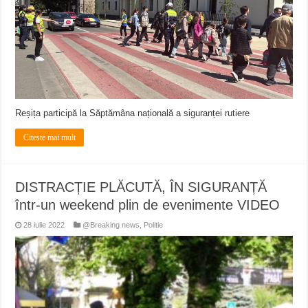
Reșița participă la Săptămâna națională a siguranței rutiere
Citeste mai mult
DISTRACȚIE PLĂCUTĂ, ÎN SIGURANȚĂ
într-un weekend plin de evenimente VIDEO
28 iulie 2022
@Breaking news
,
Politie