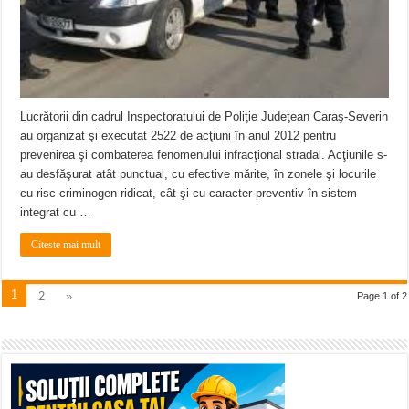
Lucrătorii din cadrul Inspectoratului de Poliţie Judeţean Caraş-Severin
au organizat şi executat 2522 de acţiuni în anul 2012 pentru
prevenirea şi combaterea fenomenului infracţional stradal. Acţiunile s-
au desfăşurat atât punctual, cu efective mărite, în zonele şi locurile
cu risc criminogen ridicat, cât şi cu caracter preventiv în sistem
integrat cu …
Citeste mai mult
1
2
»
Page 1 of 2