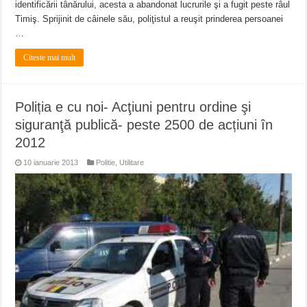
identificării tânărului, acesta a abandonat lucrurile şi a fugit peste râul
Timiş. Sprijinit de câinele său, poliţistul a reuşit prinderea persoanei
…
Citeste mai mult
Poliția e cu noi- Acţiuni pentru ordine şi
siguranţă publică- peste 2500 de acțiuni în
2012
10 ianuarie 2013
Politie
,
Utilitare