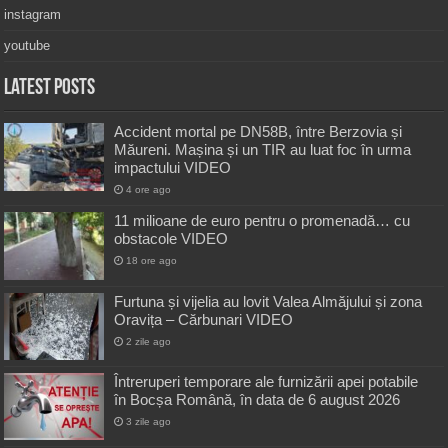
instagram
youtube
Latest Posts
Accident mortal pe DN58B, între Berzovia și
Măureni. Mașina și un TIR au luat foc în urma
impactului VIDEO
4 ore ago
11 milioane de euro pentru o promenadă… cu
obstacole VIDEO
18 ore ago
Furtuna și vijelia au lovit Valea Almăjului și zona
Oravița – Cărbunari VIDEO
2 zile ago
Întreruperi temporare ale furnizării apei potabile
în Bocșa Română, în data de 6 august 2026
3 zile ago