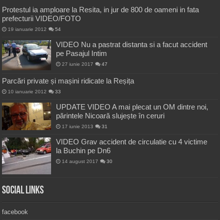
Protestul ia amploare la Resita, in jur de 800 de oameni in fata
prefecturii VIDEO/FOTO
19 ianuarie 2012
54
VIDEO Nu a pastrat distanta si a facut accident
pe Pasajul Intim
27 iunie 2017
47
Parcări private și mașini ridicate la Reșița
10 ianuarie 2012
33
UPDATE VIDEO A mai plecat un OM dintre noi,
părintele Nicoară slujește în ceruri
17 iunie 2013
31
VIDEO Grav accident de circulatie cu 4 victime
la Buchin pe Dn6
14 august 2017
30
Social Links
facebook