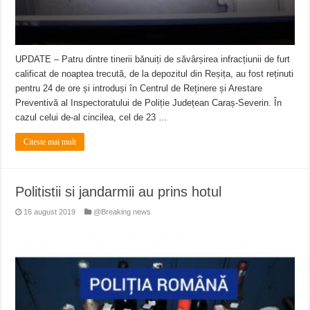
UPDATE – Patru dintre tinerii bănuiți de săvârșirea infracțiunii de furt
calificat de noaptea trecută, de la depozitul din Reșița, au fost reținuti
pentru 24 de ore și introduși în Centrul de Reținere și Arestare
Preventivă al Inspectoratului de Poliție Județean Caraș-Severin. În
cazul celui de-al cincilea, cel de 23 …
Citeste mai mult
Politistii si jandarmii au prins hotul
16 august 2019
@Breaking news