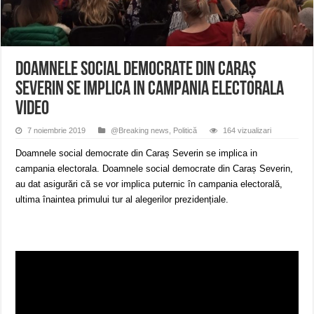
ANUNŢ OPRIRE APĂ în CARANSEBEȘ avarie
ANUNȚ OPRIRE APĂ în Reșița, cartier Țerova – avarie – 04.08.2026
ANUNȚ OPRIRE APĂ în Reșița – avarie – 03.08.2026 – Calea Caransebeșului
Doamnele social democrate din Caraș
Severin se implica in campania electorala
VIDEO
7 noiembrie 2019
@Breaking news
,
Politică
164 vizualizari
Doamnele social democrate din Caraș Severin se implica in
campania electorala. Doamnele social democrate din Caraș Severin,
au dat asigurări că se vor implica puternic în campania electorală,
ultima înaintea primului tur al alegerilor prezidențiale.