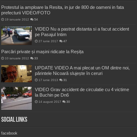
Protestul ia amploare la Resita, in jur de 800 de oameni in fata
prefecturii VIDEO/FOTO
19 ianuarie 2012
54
VIDEO Nu a pastrat distanta si a facut accident
pe Pasajul Intim
27 iunie 2017
47
Parcări private și mașini ridicate la Reșița
10 ianuarie 2012
33
UPDATE VIDEO A mai plecat un OM dintre noi,
părintele Nicoară slujește în ceruri
17 iunie 2013
31
VIDEO Grav accident de circulatie cu 4 victime
la Buchin pe Dn6
14 august 2017
30
Social Links
facebook