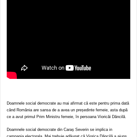
Doamnele social democrate au mai afirmat că este pentru prima dată
când România are sansa de a avea un președinte femeie, asta după
ce a avut primul Prim Ministru femeie, în persoana Vioricăi Dăncilă.
Doamnele social democrate din Caraș Severin se implica in
campania electorala. Mai trebuie adăugat că Viorica Dăncilă a ajuns