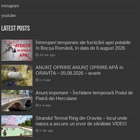
instagram
youtube
Latest Posts
Întreruperi temporare ale furnizării apei potabile
în Bocșa Română, în data de 6 august 2026
16 ore ago
ANUNŢ OPRIRE ANUNŢ OPRIRE APĂ în
ORAVIȚA – 05.08.2026 – avarie
o zi ago
Anunț important – Închidere temporară Podul de
Piatră din Herculane
o zi ago
Ștrandul Termal Ring din Oravița – locul unde
natura a ascuns un izvor de sănătate VIDEO
2 zile ago