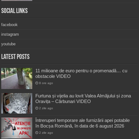
Social Links
facebook
instagram
youtube
Latest Posts
11 milioane de euro pentru o promenadă… cu
obstacole VIDEO
8 ore ago
Furtuna și vijelia au lovit Valea Almăjului și zona
Oravița – Cărbunari VIDEO
2 zile ago
Întreruperi temporare ale furnizării apei potabile
în Bocșa Română, în data de 6 august 2026
2 zile ago