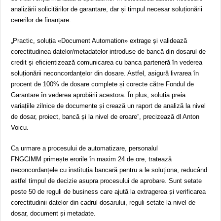
analizării solicitărilor de garantare, dar și timpul necesar soluționării
cererilor de finanțare.
„Practic, soluția «Document Automation» extrage și validează
corectitudinea datelor/metadatelor introduse de bancă din dosarul de
credit și eficientizează comunicarea cu banca parteneră în vederea
soluționării neconcordanțelor din dosare. Astfel, asigură livrarea în
procent de 100% de dosare complete și corecte către Fondul de
Garantare în vederea aprobării acestora. În plus, soluția preia
variațiile zilnice de documente și crează un raport de analiză la nivel
de dosar, proiect, bancă și la nivel de eroare”, precizează dl Anton
Voicu.
Ca urmare a procesului de automatizare, personalul
FNGCIMM primește erorile în maxim 24 de ore, tratează
neconcordanțele cu instituția bancară pentru a le soluționa, reducând
astfel timpul de decizie asupra procesului de aprobare. Sunt setate
peste 50 de reguli de business care ajută la extragerea și verificarea
corectitudinii datelor din cadrul dosarului, reguli setate la nivel de
dosar, document și metadate.