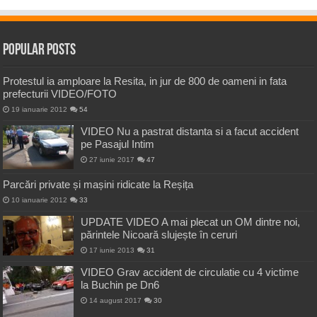
Popular Posts
Protestul ia amploare la Resita, in jur de 800 de oameni in fata
prefecturii VIDEO/FOTO
19 ianuarie 2012
54
VIDEO Nu a pastrat distanta si a facut accident
pe Pasajul Intim
27 iunie 2017
47
Parcări private și mașini ridicate la Reșița
10 ianuarie 2012
33
UPDATE VIDEO A mai plecat un OM dintre noi,
părintele Nicoară slujește în ceruri
17 iunie 2013
31
VIDEO Grav accident de circulatie cu 4 victime
la Buchin pe Dn6
14 august 2017
30