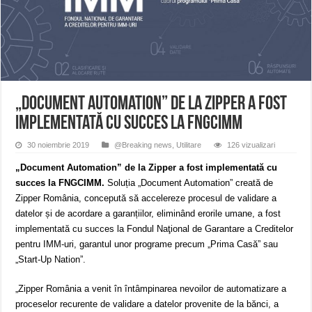
ANUNȚ OPRIRE APĂ în Reșița – avarie – 04.08.2026 – str. Văliugului și Plasto
ANUNŢ OPRIRE APĂ în CARANSEBEȘ – 04.08.2026 – avarie – Calea Severinu
ANUNŢ OPRIRE APĂ în CARANSEBEȘ avarie
„Document Automation” de la Zipper a fost
implementată cu succes la FNGCIMM
30 noiembrie 2019
@Breaking news
,
Utilitare
126 vizualizari
„Document Automation” de la Zipper a fost implementată cu
succes la
FNGCIMM.
Soluția „Document Automation” creată de
Zipper România, concepută să accelereze procesul de validare a
datelor și de acordare a garanțiilor, eliminând erorile umane, a fost
implementată cu succes la Fondul Naţional de Garantare a Creditelor
pentru IMM-uri, garantul unor programe precum „Prima Casă” sau
„Start-Up Nation”.
„Zipper România a venit în întâmpinarea nevoilor de automatizare a
proceselor recurente de validare a datelor provenite de la bănci, a