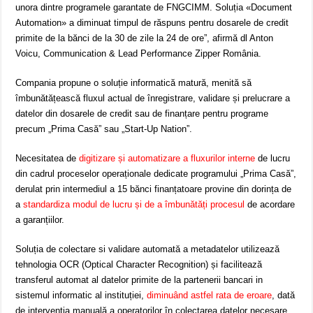
unora dintre programele garantate de FNGCIMM. Soluția «Document
Automation» a diminuat timpul de răspuns pentru dosarele de credit
primite de la bănci de la 30 de zile la 24 de ore”, afirmă dl Anton
Voicu, Communication & Lead Performance Zipper România.
Compania propune o soluție informatică matură, menită să
îmbunătățească fluxul actual de înregistrare, validare și prelucrare a
datelor din dosarele de credit sau de finanțare pentru programe
precum „Prima Casă” sau „Start-Up Nation”.
Necesitatea de
digitizare și automatizare a fluxurilor interne
de lucru
din cadrul proceselor operaționale dedicate programului „Prima Casă”,
derulat prin intermediul a 15 bănci finanțatoare provine din dorința de
a
standardiza modul de lucru și de a îmbunătăți procesul
de acordare
a garanțiilor.
Soluția de colectare si validare automată a metadatelor utilizează
tehnologia OCR (Optical Character Recognition) și facilitează
transferul automat al datelor primite de la partenerii bancari in
sistemul informatic al instituției,
diminuând astfel rata de eroare
, dată
de intervenția manuală a operatorilor în colectarea datelor necesare