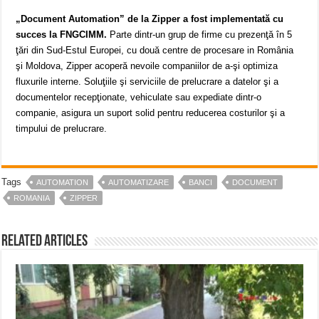
„Document Automation” de la Zipper a fost implementată cu
succes la
FNGCIMM.
Parte dintr-un grup de firme cu prezenţă în 5
ţări din Sud-Estul Europei, cu două centre de procesare in România
şi Moldova, Zipper acoperă nevoile companiilor de a-şi optimiza
fluxurile interne. Soluţiile şi serviciile de prelucrare a datelor şi a
documentelor recepţionate, vehiculate sau expediate dintr-o
companie, asigura un suport solid pentru reducerea costurilor şi a
timpului de prelucrare.
Tags
AUTOMATION
AUTOMATIZARE
BANCI
DOCUMENT
ROMANIA
ZIPPER
Related Articles