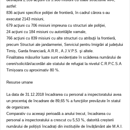
astfel:
836 acţiuni specifice poliţiei de frontieră, în cadrul cărora s-au
executat 2143 misiuni,
679 acţiuni cu 706 misiuni impreuna cu structuri ale poliţiei,
24 acţiuni cu 184 misiuni cu autorităţile vamale,
766 acţiuni cu 839 misiuni cu alte structuri cu atribuţii la frontieră,
precum Structuri ale jandarmeriei, Serviciul pentru Imigrări al județului
Timiș, Garda financiară, A.R.R., A.J.V.P.S. şi altele.
Finalitatea măsurilor luate sunt evidențiate în scăderea numărului de
cereri/solicitări/acordări ale statului de refugiat la nivelul C.R.P.C.S.A
Timișoara cu aproximativ 80 %.
Resurse umane
La data de 31.12.2018 încadrarea cu personal a inspectoratului avea
un procentaj de încadrare de 89,65 % a funcţiilor prevăzute în statul
de organizare.
Comparativ cu aceeaşi perioadă a anului trecut, încadrarea cu
personal a inspectoratului a crescut cu 5,53 %, datorită creșterii
numărului de polițiști încadrați din instituțiile de învățământ ale M.A.I.