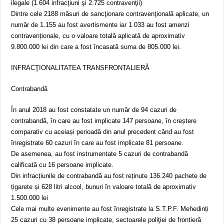
ilegale (1.604 infracţiuni şi 2.725 contravenţii)
Dintre cele 2188 măsuri de sancţionare contravenţională aplicate, un
număr de 1.155 au fost avertismente iar 1.033 au fost amenzi
contravenționale, cu o valoare totală aplicată de aproximativ
9.800.000 lei din care a fost încasată suma de 805.000 lei.
INFRACŢIONALITATEA TRANSFRONTALIERĂ
Contrabandă
În anul 2018 au fost constatate un număr de 94 cazuri de
contrabandă, în care au fost implicate 147 persoane, în creștere
comparativ cu aceiași perioadă din anul precedent când au fost
înregistrate 60 cazuri în care au fost implicate 81 persoane.
De asemenea, au fost instrumentate 5 cazuri de contrabandă
calificată cu 16 persoane implicate.
Din infracțiunile de contrabandă au fost reținute 136.240 pachete de
țigarete și 628 litri alcool, bunuri în valoare totală de aproximativ
1.500.000 lei
Cele mai multe evenimente au fost înregistrate la S.T.P.F. Mehedinți
25 cazuri cu 38 persoane implicate, sectoarele poliţiei de frontieră