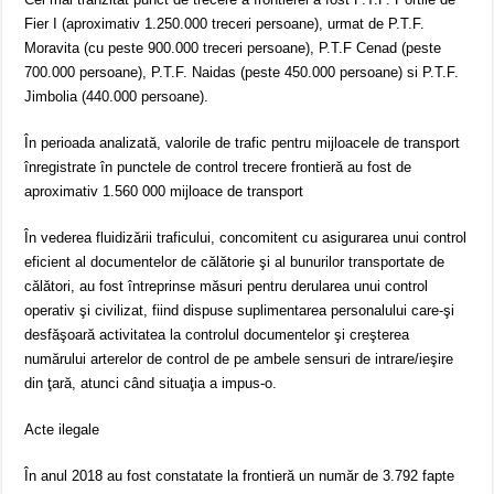
Fier I (aproximativ 1.250.000 treceri persoane), urmat de P.T.F.
Moravita (cu peste 900.000 treceri persoane), P.T.F Cenad (peste
700.000 persoane), P.T.F. Naidas (peste 450.000 persoane) si P.T.F.
Jimbolia (440.000 persoane).
În perioada analizată, valorile de trafic pentru mijloacele de transport
înregistrate în punctele de control trecere frontieră au fost de
aproximativ 1.560 000 mijloace de transport
În vederea fluidizării traficului, concomitent cu asigurarea unui control
eficient al documentelor de călătorie şi al bunurilor transportate de
călători, au fost întreprinse măsuri pentru derularea unui control
operativ şi civilizat, fiind dispuse suplimentarea personalului care-şi
desfăşoară activitatea la controlul documentelor şi creşterea
numărului arterelor de control de pe ambele sensuri de intrare/ieşire
din ţară, atunci când situaţia a impus-o.
Acte ilegale
În anul 2018 au fost constatate la frontieră un număr de 3.792 fapte