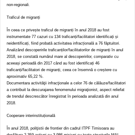
non-regionali.
Traficul de migranți
În ceea ce privește traficul de migranți în anul 2018 au fost
instrumentate 77 cazuri cu 134 traficanți/facilitatori identificați și
neidentificați, fiind probată activitatea infracțională a 76 făptuitori.
Analizând descoperirile traficanților/facilitatorilor de migranți în anul
2018, se constată numărul mare al descoperirilor, comparativ cu
aceeași perioadă din 2017 când au fost identificați 46
traficanți/facilitatori de migranți, ceea ce însemnă o creștere cu
aproximativ 65,22 %.
Documentara activităţii infracţionale a celor 76 de călăuze/facilitatori
a contribuit la descurajarea fenomenului migraţionist, aspect reliefat
de trendul descrescător înregistrat în perioada analizată din anul
2018.
Cooperare interinstituțională
În anul 2018, poliţistii de frontier din cadrul ITPF Timisoara au
desfățura 2.359 acţiuni cu 3.986 misiuni cu toate structurile MAI,