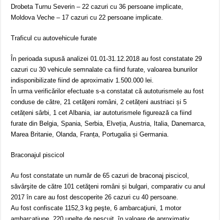
Drobeta Turnu Severin – 22 cazuri cu 36 persoane implicate,
Moldova Veche – 17 cazuri cu 22 persoane implicate.
Traficul cu autovehicule furate
În perioada supusă analizei 01.01-31.12.2018 au fost constatate 29
cazuri cu 30 vehicule semnalate ca fiind furate, valoarea bunurilor
indisponibilizate fiind de aproximativ 1.500.000 lei.
În urma verificǎrilor efectuate s-a constatat cǎ autoturismele au fost
conduse de către, 21 cetăţeni români, 2 cetățeni austriaci și 5
cetățeni sârbi, 1 cet Albania, iar autoturismele figureazǎ ca fiind
furate din Belgia, Spania, Serbia, Elveția, Austria, Italia, Danemarca,
Marea Britanie, Olanda, Franța, Portugalia și Germania.
Braconajul piscicol
Au fost constatate un număr de 65 cazuri de braconaj piscicol,
săvârşite de către 101 cetăţeni români și bulgari, comparativ cu anul
2017 în care au fost descoperite 26 cazuri cu 40 persoane.
Au fost confiscate 1152,3 kg peşte, 6 ambarcaţiuni, 1 motor
ambarcațiune, 220 unelte de pescuit, în valoare de aproximativ