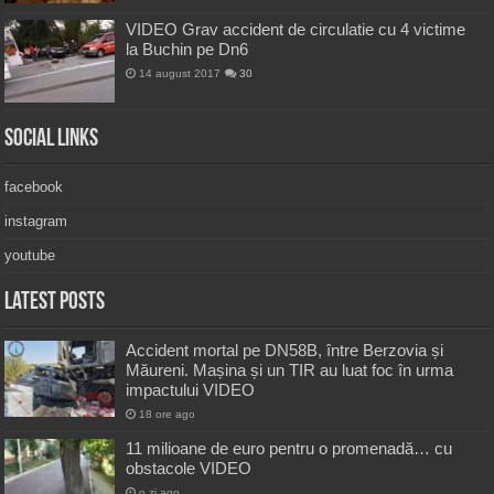
VIDEO Grav accident de circulatie cu 4 victime
la Buchin pe Dn6
14 august 2017
30
Social Links
facebook
instagram
youtube
Latest Posts
Accident mortal pe DN58B, între Berzovia și
Măureni. Mașina și un TIR au luat foc în urma
impactului VIDEO
18 ore ago
11 milioane de euro pentru o promenadă… cu
obstacole VIDEO
o zi ago