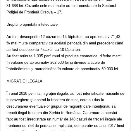
31.688 lei. Cazurile cele mai multe au fost constatate la Sectorul
Poliţiei de Frontieră Orșova – 17.
Dreptul proprietății intelectuale
Au fost descoperite 12 cazuri cu 14 făptuitori, cu aproximativ 71,43
% mai multe comparativ cu aceiași perioadă din anul precedent când
au fost descoperite 7 cazuri cu 10 făptuitori.
Au fost reținute 1.335 parfumuri și produse cosmetice, diferite mărci
în valoare de aproximativ 262.530 lei și diverse articole de
îmbrăcăminte și marochinărie în valoare de aproximativ 59.000 lei.
MIGRAŢIE ILEGALĂ
În anul 2018 pe linia migrației ilegale, au fost intensificate măsurile de
supraveghere şi control la frontiera de stat, care au dus la
descurajarea eventualelor grupuri de migranţi care intenţionau să
treacă ilegal frontiera din Serbia în România. Ca urmare a acestui
fapt au fost înregistrate un număr de 148 cazuri de treceri ilegale ale
frontierei cu 758 de persoane implicate, comparativ cu anul 2017 fiind