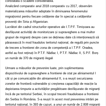
constatată o scadere considerabilă.
Analizând comparativ anul 2018 comparativ cu 2017, observăm
materializarea măsurilor adoptate în diminuarea fenomenului
migraționist pentru fiecare cetățenie dar în special a cetățenilor
proveniți din Siria și Afganistan.
Lucrători din cadrul structurilor operative ale I.T.P.F. Timișoara au
desfășurat activități de monitorizare și supraveghere a mai multor
grupuri de migranți despre care se dețineau date că intenționează să
părasească în mod fraudulos teritoriul național, de regulă prin puncte
de trecere a frontierei din zona de competență a I.T.P.F. Oradea,
astfel au fost reținuți în P.T.F. Nădlac I, P.T.F. Nădlac II, S.P.F. Borș
un număr de 370 de migranți ilegali
Urmare a măsurilor de prevenire luate, prin suplimentarea
dispozitivului de supraveghere a frontierei de stat pe aliniamentul I
cât și pe comunicațiile din aliniamentul II, s-a reușit securizarea
zonelor de frontieră vulnerabile și creșterea capacității de reacție la
depistarea timpurie a activităților pregătitoare desfășurate de migranți
încă de pe teritoriul Serbiei, în scopul trecerii frauduloase a frontierei
din Serbia în România. S-a reușit în acest mod prevenirea intrării pe
teritoriul național, în 393 de cazuri, a unui un număr de 2.808 migranți