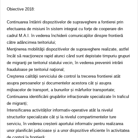
Obiective 2018:
Continuarea întăririi dispozitivelor de supraveghere a fontierei prin
efectuarea de misiuni în sistem integrat cu forţe de cooperare din
cadrul M.A.I. în vederea închiderii comunicaţiilor dinspre frontieră
către adâncimea teritoriului;
Menţinerea mobilităţii dispozitivelor de supraveghere realizate, astfel
încât să reacţioneze rapid atunci când sunt depistate timpuriu grupuri
de migranţi pe teritoriul statului vecin, în vederea prevenirii intrării
frauduloase pe teritoriul naţional;
Creşterea calităţii serviciului de control la trecerea frontierei atât
asupra persoanelor și documentelor acestora cât și asupra
mijloacelor de transport, a bunurilor și mărfurilor transportate;
Continuarea identificării grupărilor infracționale specializate în traficul
de migranți;
Intensificarea activităților informativ-operative atât la nivelul
structurilor specializate cât și la nivelul compartimentelor ture
serviciu, în vederea creșterii aportului informativ pentru realizarea
unor planificări judicioase și a unor dispozitive eficiente în activitatea
de control la frontieră;