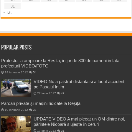
31
« iul.
Popular Posts
Protestul ia amploare la Resita, in jur de 800 de oameni in fata
prefecturii VIDEO/FOTO
19 ianuarie 2012
54
VIDEO Nu a pastrat distanta si a facut accident
pe Pasajul Intim
27 iunie 2017
47
Parcări private și mașini ridicate la Reșița
10 ianuarie 2012
33
UPDATE VIDEO A mai plecat un OM dintre noi,
părintele Nicoară slujește în ceruri
17 iunie 2013
31