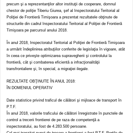
precum şi a reprezentanţilor altor instituţii de cooperare, domnul
chestor de poliţie Tiberiu Giurea, şef al Inspectoratului Teritorial al
Poliţiei de Frontieră Timişoara a prezentat rezultatele obţinute de
structurile din cadrul Inspectoratului Teritorial al Poliţiei de Frontieră
Timişoara pe parcursul anului 2018.
În anul 2018, Inspectoratul Teritorial al Poliţiei de Frontieră Timişoara
a urmărit îndeplinirea atribuţiilor conferite de legislaţia în vigoare, atât
în ceea ce priveşte optimizarea supravegherii şi controlului la
frontieră, cât şi combaterea eficientă a infracţionalităţii
transfrontaliere şi, în special, a migraţiei ilegale.
REZULTATE OBŢINUTE ÎN ANUL 2018:
ÎN DOMENIUL OPERATIV
Date statistice privind traficul de călători şi mijloace de transport în
P.T.F.
În anul 2018, valorile traficului de călători înregistrate în punctele de
control a trecerii frontierei de pe raza de competenţă a
inspectoratului, au fost de 4.283.500 persoane.
Cel mai tranzitat punct de trecere a frontierei a fost P.T.F. Portile de