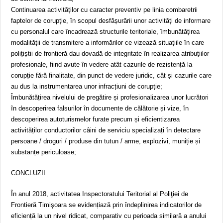
Continuarea activităților cu caracter preventiv pe linia combaretrii
faptelor de corupție, în scopul desfășurării unor activități de informare
cu personalul care încadrează structurile teritoriale, îmbunătățirea
modalității de transmitere a informărilor ce vizează situațiile în care
polițiștii de frontieră dau dovadă de integritate în realizarea atribuțiilor
profesionale, fiind avute în vedere atât cazurile de rezistență la
corupție fără finalitate, din punct de vedere juridic, cât și cazurile care
au dus la instrumentarea unor infracțiuni de corupție;
Îmbunătățirea nivelului de pregătire și profesionalizarea unor lucrători
în descoperirea falsurilor în documente de călătorie și vize, în
descoperirea autoturismelor furate precum și eficientizarea
activităților conductorilor câini de serviciu specializați în detectare
persoane / droguri / produse din tutun / arme, explozivi, muniție și
substanțe periculoase;
CONCLUZII
În anul 2018, activitatea Inspectoratului Teritorial al Poliţiei de
Frontieră Timişoara se evidențiază prin îndeplinirea indicatorilor de
eficiență la un nivel ridicat, comparativ cu perioada similară a anului