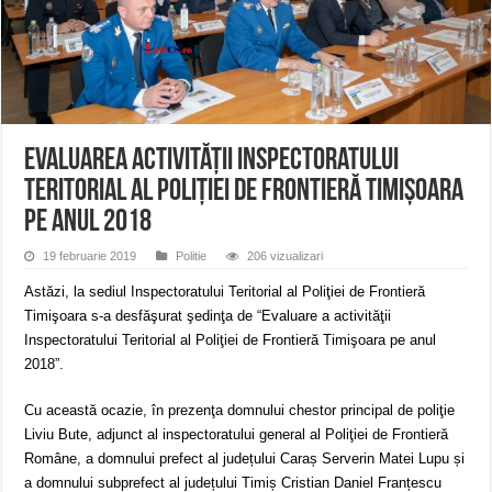
Miresme de lavandă, mentă și flori de vară și râsete de copii la Carașova VIDEO
ANUNȚ OPRIRE APĂ în Reșița – avarie – 04.08.2026 – str. Văliugului și Plasto
ANUNŢ OPRIRE APĂ în CARANSEBEȘ – 04.08.2026 – avarie – Calea Severinu
Evaluarea activităţii Inspectoratului
Teritorial al Poliţiei de Frontieră Timişoara
pe anul 2018
19 februarie 2019
Politie
206 vizualizari
Astăzi, la sediul Inspectoratului Teritorial al Poliţiei de Frontieră
Timişoara s-a desfăşurat şedinţa de “Evaluare a activităţii
Inspectoratului Teritorial al Poliţiei de Frontieră Timişoara pe anul
2018”.
Cu această ocazie, în prezenţa domnului chestor principal de poliţie
Liviu Bute, adjunct al inspectoratului general al Poliţiei de Frontieră
Române, a domnului prefect al județului Caraș Serverin Matei Lupu și
a domnului subprefect al județului Timiș Cristian Daniel Franțescu