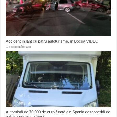
Accident în lanț cu patru autoturisme, în Bocșa VIDEO
o săptămână ago
Autorulotă de 70.000 de euro furată din Spania descoperită de
polițiștii reșițeni la Șură