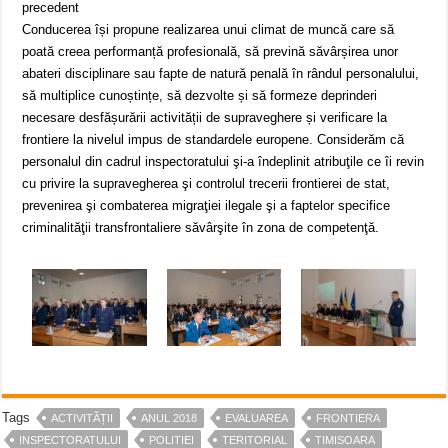
precedent
Conducerea își propune realizarea unui climat de muncă care să
poată creea performanță profesională, să prevină săvârșirea unor
abateri disciplinare sau fapte de natură penală în rândul personalului,
să multiplice cunoștințe, să dezvolte și să formeze deprinderi
necesare desfășurării activității de supraveghere și verificare la
frontiere la nivelul impus de standardele europene. Considerăm că
personalul din cadrul inspectoratului şi-a îndeplinit atribuţile ce îi revin
cu privire la supravegherea şi controlul trecerii frontierei de stat,
prevenirea şi combaterea migraţiei ilegale şi a faptelor specifice
criminalităţii transfrontaliere săvârşite în zona de competenţă.
Tags
ACTIVITĂȚII
ANUL 2018
EVALUAREA
FRONTIERA
INSPECTORATULUI
POLITIEI
TERITORIAL
TIMISOARA