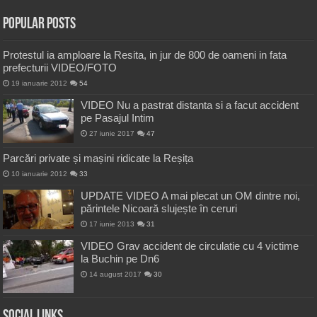
Popular Posts
Protestul ia amploare la Resita, in jur de 800 de oameni in fata
prefecturii VIDEO/FOTO
19 ianuarie 2012
54
VIDEO Nu a pastrat distanta si a facut accident
pe Pasajul Intim
27 iunie 2017
47
Parcări private și mașini ridicate la Reșița
10 ianuarie 2012
33
UPDATE VIDEO A mai plecat un OM dintre noi,
părintele Nicoară slujește în ceruri
17 iunie 2013
31
VIDEO Grav accident de circulatie cu 4 victime
la Buchin pe Dn6
14 august 2017
30
Social Links