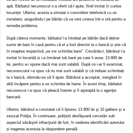
apă. Bărbatul necunoscut s-a oferit să-l ajute, fiind invitat în curtea
locuinței. Ulterior, acesta a simulat o convorbire telefonică cu un
instalator, asigurându-l pe bătrân că va veni cineva într-o oră pentru a
remedia problema.
După câteva momente, bărbatul l-a întrebat pe bătrân dacă deține
sume de bani în casă pentru că el a fost director la o bancă și știe că
în noaptea respectivă „se vor schimba banii”. Crezându-l, bătrânul l-a
invitat în locuință și i-a înmânat toți banii pe care îi avea: 13.800 de
lei, pentru a-i spune dacă mai sunt valabili. După ce i-ar fi examinat,
necunoscutul i-a spus că nu mai sunt valabili și că trebuie schimbați
la o bancă, oferindu-se să îl ajute. Bătrânul a acceptat, mergând în
altă încăpere pentru a se schimba de haine. În acest timp, bărbatul
necunoscut i-a spus că pleacă înainte şi îl aşteaptă la o agenţie
bancară.
Ulterior, bătrânul a constatat că îi lipsesc 13.800 lei şi 10 galbeni şi a
sesizat Poliţia. În continuare, polițiștii desfăşoară cercetări sub
aspectul săvârşirii infracţiunii de furt, în vederea identificării autorului
și tragerea acestuia la răspundere penală.