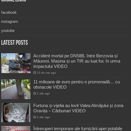
facebook
instagram
youtube
Latest Posts
Accident mortal pe DN58B, între Berzovia și
Măureni. Mașina și un TIR au luat foc în urma
impactului VIDEO
23 de ore ago
11 milioane de euro pentru o promenadă… cu
obstacole VIDEO
2 zile ago
Furtuna și vijelia au lovit Valea Almăjului și zona
Oravița – Cărbunari VIDEO
3 zile ago
Întreruperi temporare ale furnizării apei potabile