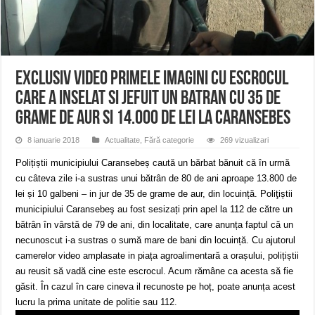
Miresme de lavandă, mentă și flori de vară și râsete de copii la Carașova VIDEO
ANUNȚ OPRIRE APĂ în Reșița – avarie – 04.08.2026 – str. Văliugului și Plasto
ANUNŢ OPRIRE APĂ în CARANSEBEȘ – 04.08.2026 – avarie – Calea Severinu
EXCLUSIV VIDEO Primele imagini cu escrocul
care a inselat si jefuit un batran cu 35 de
grame de aur si 14.000 de lei la Caransebes
8 ianuarie 2018
Actualitate
,
Fără categorie
269 vizualizari
Polițiștii municipiului Caransebeș caută un bărbat bănuit că în urmă
cu câteva zile i-a sustras unui bătrân de 80 de ani aproape 13.800 de
lei și 10 galbeni – in jur de 35 de grame de aur, din locuință. Poliţiștii
municipiului Caransebeş au fost sesizați prin apel la 112 de către un
bătrân în vârstă de 79 de ani, din localitate, care anunța faptul că un
necunoscut i-a sustras o sumă mare de bani din locuință. Cu ajutorul
camerelor video amplasate in piața agroalimentară a orașului, polițiștii
au reusit să vadă cine este escrocul. Acum rămâne ca acesta să fie
găsit. În cazul în care cineva il recunoste pe hoț, poate anunța acest
lucru la prima unitate de politie sau 112.