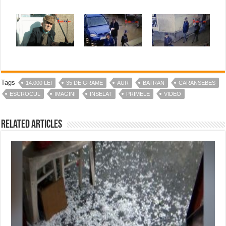
Tags
14.000 LEI
35 DE GRAME
AUR
BATRAN
CARANSEBES
ESCROCUL
IMAGINI
INSELAT
PRIMELE
VIDEO
Related Articles