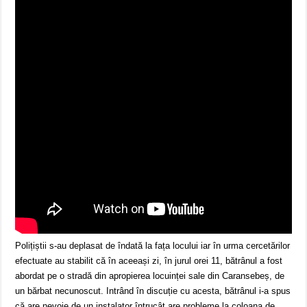
Polițiștii s-au deplasat de îndată la fața locului iar în urma cercetărilor
efectuate au stabilit că în aceeași zi, în jurul orei 11, bătrânul a fost
abordat pe o stradă din apropierea locuinței sale din Caransebeș, de
un bărbat necunoscut. Intrând în discuție cu acesta, bătrânul i-a spus
că are nevoie de un instalator întrucât are probleme la coloana de