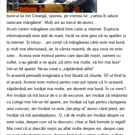
bunicul lui Ion Creangă, spunea, pe vremea lui: „cartea îți aduce
oarecare mângăiere”. Mulți ani au trecut de-atunci…
Acum cerem mângâiere oscilând între carte și internet. Explozia
informațională este atât de mare, încât ne este greu să nu apelăm și
la internet. Și totuși… am simțit că mângâierea cărții este mai bună
și mult mai afectuoasă, iar, la vârsta noastră, de așa ceva ne este
sete… Acesta este motivul pentru care dascălii noștri, oameni cu
suflet, s-au gândit a ne ajuta „să știm mai multe, să fim mai buni”
într-un fel aparte. Ne-au creat o „săptămână altfel”.
În această perioadă imaginația a fost lăsată să zburde, SF-ul fiind la
el acasă. Acesta este motivul pentru care pot spune că în această
săptămână am învățat mai multe, am devenit mai bună. În ce sens?
Am învățat să mă bucur de o zi de excursie, am învățat să relaționez
cu colegii mei într-un fel aparte, am învățat să lupt pentru câștigarea
unui concurs, am învățat ce este „fair-play-ul” atunci când pierd, am
învățat să mă autodepășesc. O, căt de multe am învățat despre ce
este viața, despre cum să te descurci, chiar și fără formule și reguli!
Mai cred că și dascălii noștri au aflat multe despre noi, despre care