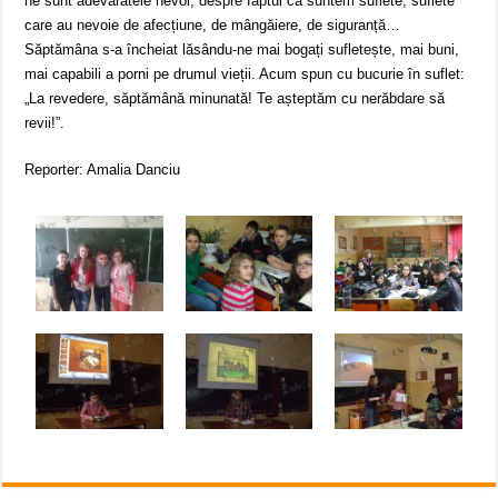
ne sunt adevăratele nevoi, despre faptul că suntem suflete, suflete
care au nevoie de afecțiune, de mângăiere, de siguranță…
Săptămâna s-a încheiat lăsându-ne mai bogați sufletește, mai buni,
mai capabili a porni pe drumul vieții. Acum spun cu bucurie în suflet:
„La revedere, săptămână minunată! Te așteptăm cu nerăbdare să
revii!”.
Reporter: Amalia Danciu