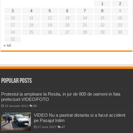
1
2
3
4
5
6
7
8
9
10
11
12
13
14
15
16
17
18
19
20
21
22
23
24
25
26
27
28
29
30
31
« iul.
Popular Posts
Protestul ia amploare la Resita, in jur de 800 de oameni in fata
prefecturii VIDEO/FOTO
19 ianuarie 2012
54
VIDEO Nu a pastrat distanta si a facut accident
pe Pasajul Intim
27 iunie 2017
47