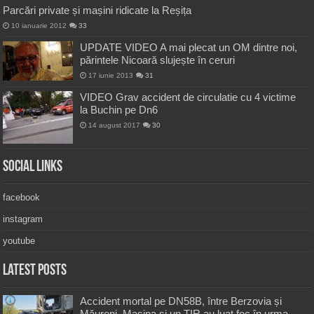
Parcări private și mașini ridicate la Reșița
10 ianuarie 2012
33
UPDATE VIDEO A mai plecat un OM dintre noi,
părintele Nicoară slujește în ceruri
17 iunie 2013
31
VIDEO Grav accident de circulatie cu 4 victime
la Buchin pe Dn6
14 august 2017
30
Social Links
facebook
instagram
youtube
Latest Posts
Accident mortal pe DN58B, între Berzovia și
Măureni. Mașina și un TIR au luat foc în urma