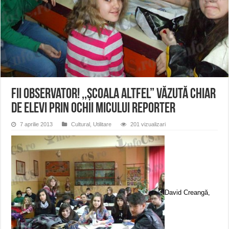
Miresme de lavandă, mentă și flori de vară și râsete de copii la Carașova VIDEO
ANUNȚ OPRIRE APĂ în Reșița – avarie – 04.08.2026 – str. Văliugului și Plasto
ANUNŢ OPRIRE APĂ în CARANSEBEȘ – 04.08.2026 – avarie – Calea Severinu
Fii observator! ,,Școala altfel” văzută chiar
de elevi prin ochii micului reporter
7 aprilie 2013
Cultural
,
Utilitare
201 vizualizari
David Creangă,