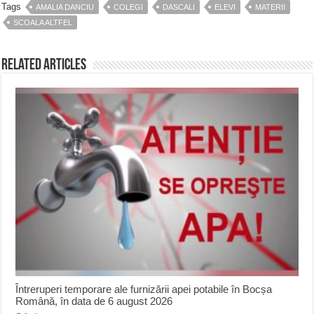
Tags
AMALIA DANCIU
COLEGI
DASCALI
ELEVI
MATERII
SCOALA ALTFEL
Related Articles
Întreruperi temporare ale furnizării apei potabile în Bocșa
Română, în data de 6 august 2026