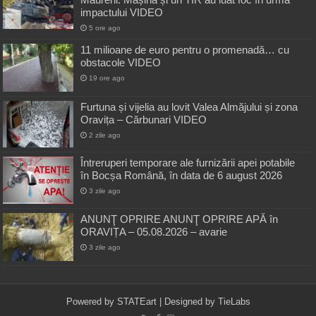
impactului VIDEO
5 ore ago
11 milioane de euro pentru o promenadă… cu
obstacole VIDEO
19 ore ago
Furtuna și vijelia au lovit Valea Almăjului și zona
Oravița – Cărbunari VIDEO
2 zile ago
Întreruperi temporare ale furnizării apei potabile
în Bocșa Română, în data de 6 august 2026
3 zile ago
ANUNŢ OPRIRE ANUNŢ OPRIRE APĂ în
ORAVIȚA – 05.08.2026 – avarie
3 zile ago
Powered by
STATEart
| Designed by
TieLabs