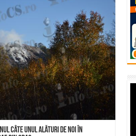
flori de vară și râsete de copii la Carașova VIDEO
– avarie – 04.08.2026 – str. Văliugului și Plastomet
SEBEȘ – 04.08.2026 – avarie – Calea Severinului
RANSEBEȘ avarie
 cartier Țerova – avarie – 04.08.2026
unul câte unul alături de noi în