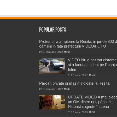
Popular Posts
Protestul ia amploare la Resita, in jur de 800 
oameni in fata prefecturii VIDEO/FOTO
19 ianuarie 2012
54
VIDEO Nu a pastrat distanta
si a facut accident pe Pasaju
Intim
27 iunie 2017
47
Parcări private și mașini ridicate la Reșița
10 ianuarie 2012
33
UPDATE VIDEO A mai pleca
un OM dintre noi, părintele
Nicoară slujește în ceruri
17 iunie 2013
31