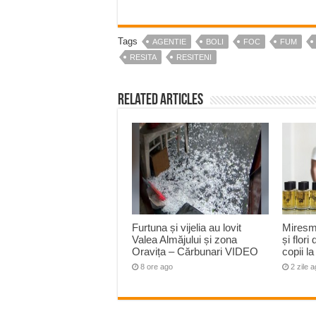
Tags
AGENTIE
BOLI
FOC
FUM
RESITA
RESITENI
Related Articles
Furtuna și vijelia au lovit
Miresm
Valea Almăjului și zona
și flori
Oravița – Cărbunari VIDEO
copii 
8 ore ago
2 zile 