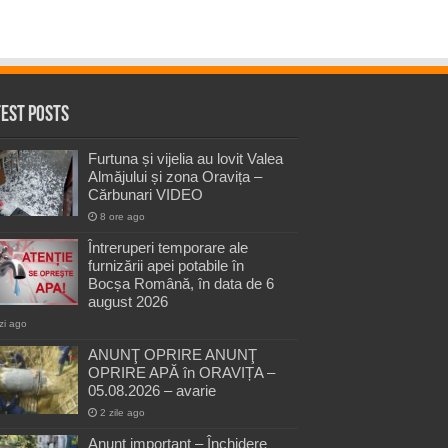
test Posts
Furtuna și vijelia au lovit Valea
Almăjului și zona Oravița –
Cărbunari VIDEO
8 ore ago
Întreruperi temporare ale
furnizării apei potabile în
Bocșa Română, în data de 6
august 2026
zi ago
ANUNŢ OPRIRE ANUNŢ
OPRIRE APĂ în ORAVIȚA –
05.08.2026 – avarie
2 zile ago
Anunț important – Închidere