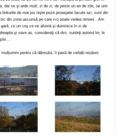
 dar se şi arde mult, zi de zi, de peste un an de zile, iar unii
linkurile de mai jos nişte poze proaspete facute azi, sunt din
practic din zona ascunsă pe care n-o poate vedea nimeni…Am
a gară, cu un coş ce ne afumă şi duminica în zi de
eapta şi save as, consideraţi că dvs. sunteţi autorul lor, le
 ştiri…
-i mulțumim pentru că dânsului, îi pasă de ceilalți reșițeni.