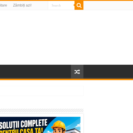
litare
Zâmbiți azi!