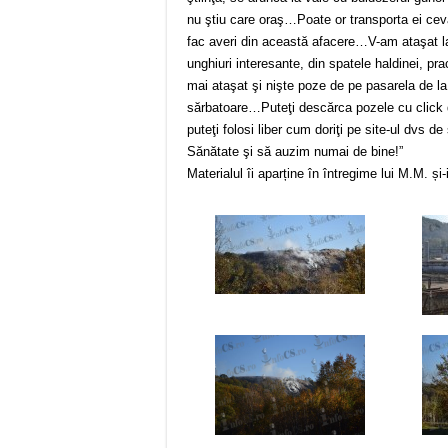
nu ştiu care oraş…Poate or transporta ei ceva,
fac averi din această afacere…V-am ataşat la 
unghiuri interesante, din spatele haldinei, 
mai ataşat şi nişte poze de pe pasarela de l
sărbatoare…Puteţi descărca pozele cu click dr
puteţi folosi liber cum doriţi pe site-ul dvs de
Sănătate şi să auzim numai de bine!”
Materialul îi aparține în întregime lui M.M. și