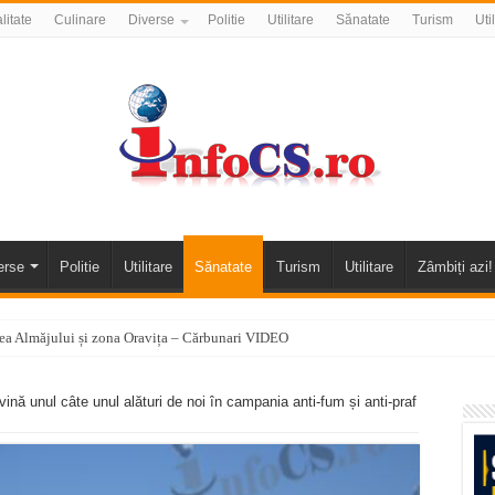
litate
Culinare
Diverse
Politie
Utilitare
Sănatate
Turism
Uti
erse
Politie
Utilitare
Sănatate
Turism
Utilitare
Zâmbiți azi!
alea Almăjului și zona Oravița – Cărbunari VIDEO
nizării apei potabile în Bocșa Română, în data de 6 august 2026
nă unul câte unul alături de noi în campania anti-fum și anti-praf
E APĂ în ORAVIȚA – 05.08.2026 – avarie
temporară Podul de Piatră din Herculane
vița – locul unde natura a ascuns un izvor de sănătate VIDEO