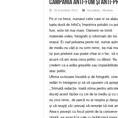
campania anti-fum și anti-p
28 octombrie 2013
Actualitate
,
Sănatate
Pe zi ce trece, numarul celor care ni se alatu
lupta dusă de InfoCs împotriva poluării cu pra
fum, este tot mai mare. Oamenii ne trimit
materiale video, fotografii și informatii din tot
orașul. Ei vad poluarea peste tot, numai autor
de mediu nu văd și nu simt nimic, ba mai mu
își pun prietenii sau poate chiar ei o fac, să 
acuze că am avea ceva politic cu dânșii. Nu
credem ca a arăta greșelile sau impasibilita
atac politic.
Ultima scrisoare însoțită și de fotografii, v
redăn în întregime și să vă spunem că aștept
,,Stimată redacție, toată stima pentru articole
duceţi acest război cu cei de la mediu şi cu 
nu zice nimic, de parcă nu ar respira şi danş
şi să reuşiţi să-i presaţi să renunţe să mai 
Alea-s poveşti cu focul pornit de la conserve 
ştiinţă, se aruncă la vale cu buldozerul gunoi 