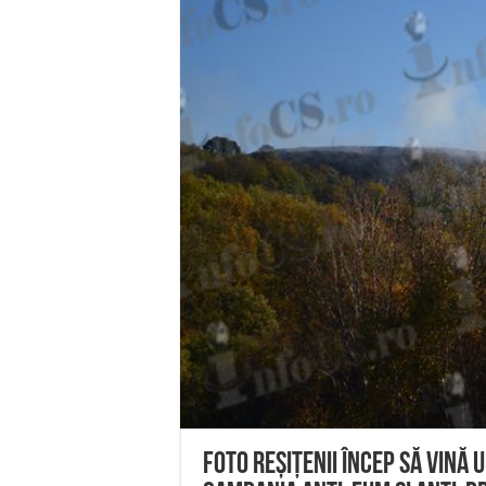
Miresme de lavandă, mentă și 
ANUNȚ OPRIRE APĂ în Reșița 
ANUNŢ OPRIRE APĂ în CARAN
ANUNŢ OPRIRE APĂ în CA
ANUNȚ OPRIRE APĂ în Reșița,
FOTO Reșițenii încep să vină 