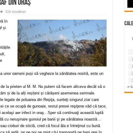
raf din oraș
216 vizualizari
ră în
Cal
f și
itățile
ult,
ne
tea unor oameni puși să vegheze la sănătatea nostră, este un
« iu
ine de la prieten ul M. M. Nu putem să facem altceva decât să o
ăm și de la alți reșițeni și cărășeni asemenea semnale.
le legate de poluarea din Reşiţa, sunteţi singurul ziar care
cei ce se ocupă de gunoaie, restul presei reşiţene văd că tace,
ii acelaşi aer infect in oraş…Sper să continuaţi această luptă
ardă cu neruşinare gunoiul pe banii şi pe sănătatea noastră…
sau cioburi de sticlă, cred că focul ăla e întreţinut cu bună
ca să ardă, iar pe noi ne mint că-l transportă pe bani grei în