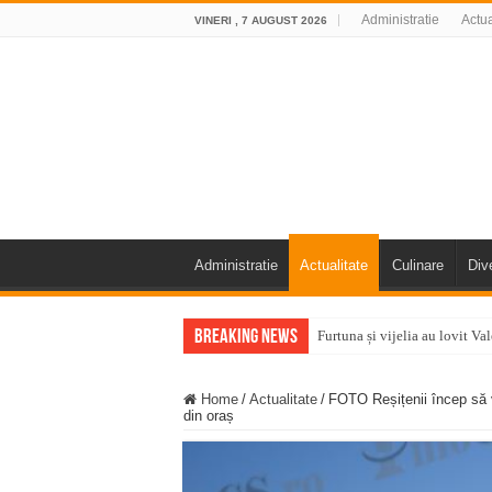
Administratie
Actua
VINERI , 7 AUGUST 2026
Administratie
Actualitate
Culinare
Div
Breaking News
Furtuna și vijelia au lovit V
Întreruperi temporare ale fur
Home
/
Actualitate
/
FOTO Reșițenii încep să vi
ANUNŢ OPRIRE ANUNŢ OPRIR
din oraș
Anunț important – Închidere 
Ștrandul Termal Ring din Ora