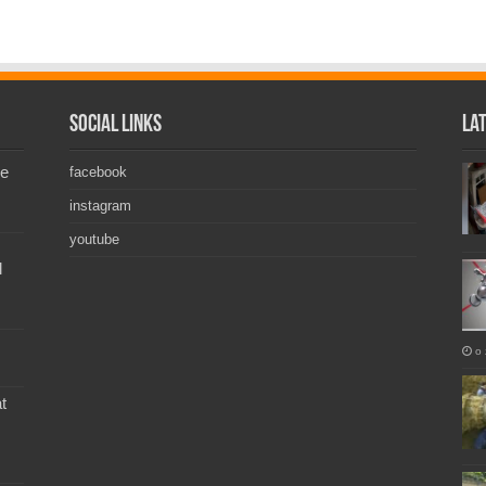
Social Links
La
de
facebook
instagram
youtube
l
o 
t