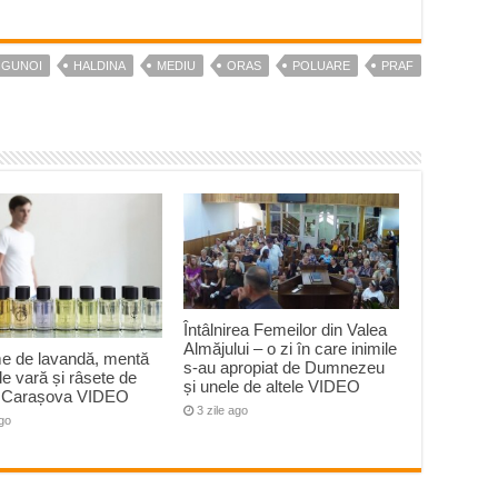
GUNOI
HALDINA
MEDIU
ORAS
POLUARE
PRAF
Întâlnirea Femeilor din Valea
Almăjului – o zi în care inimile
e de lavandă, mentă
s-au apropiat de Dumnezeu
 de vară și râsete de
și unele de altele VIDEO
la Carașova VIDEO
3 zile ago
ago