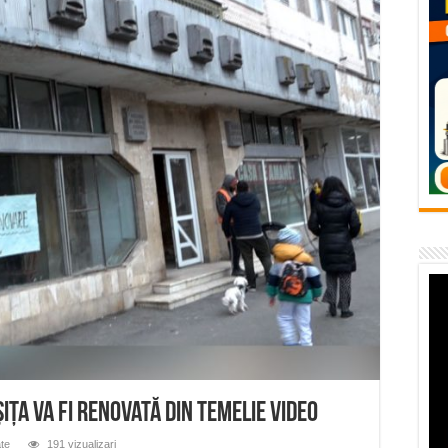
flori de vară și râsete de copii la Carașova VIDEO
– avarie – 04.08.2026 – str. Văliugului și Plastomet
SEBEȘ – 04.08.2026 – avarie – Calea Severinului
RANSEBEȘ avarie
 cartier Țerova – avarie – 04.08.2026
ița va fi renovată din temelie VIDEO
ate
191 vizualizari