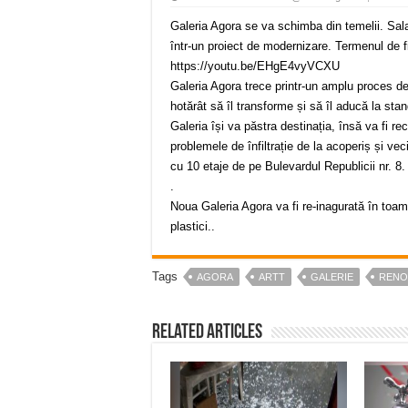
Galeria Agora se va schimba din temelii. Sala 
într-un proiect de modernizare. Termenul de fi
https://youtu.be/EHgE4vyVCXU
Galeria Agora trece printr-un amplu proces de
hotărât să îl transforme și să îl aducă la sta
Galeria își va păstra destinația, însă va fi 
problemele de înfiltrație de la acoperiș și veci
cu 10 etaje de pe Bulevardul Republicii nr. 8.
.
Noua Galeria Agora va fi re-inagurată în toamn
plastici..
Tags
AGORA
ARTT
GALERIE
RENO
Related Articles