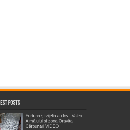
test Posts
Furtuna și vijelia au lovit Valea
Almăjului și zona Oravița –
Cărbunari VIDEO