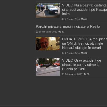
VIDEO Nu a pastrat distanta
si a facut accident pe Pasaju
Intim
27 iunie 2017
47
Parcări private și mașini ridicate la Reșița
10 ianuarie 2012
33
UPDATE VIDEO A mai pleca
un OM dintre noi, părintele
Nicoară slujește în ceruri
17 iunie 2013
31
VIDEO Grav accident de
circulatie cu 4 victime la
Buchin pe Dn6
14 august 2017
30