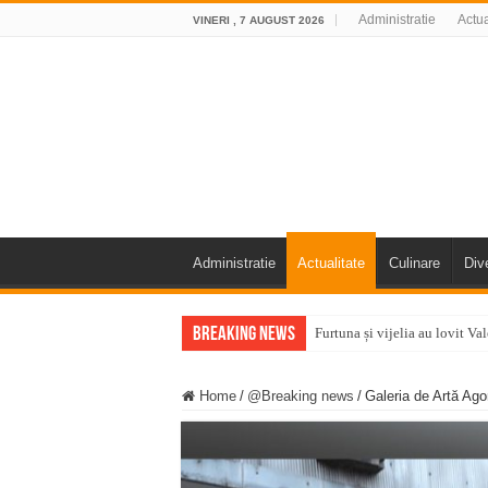
Administratie
Actua
VINERI , 7 AUGUST 2026
Administratie
Actualitate
Culinare
Div
Breaking News
Furtuna și vijelia au lovit V
Întreruperi temporare ale fur
Home
/
@Breaking news
/
Galeria de Artă Ago
ANUNŢ OPRIRE ANUNŢ OPRIR
Anunț important – Închidere 
Ștrandul Termal Ring din Ora