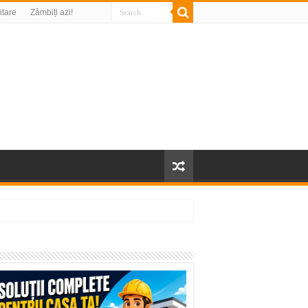
litare
Zâmbiți azi!