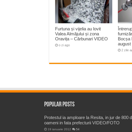
Furtuna și vijelia au lovit
Întreru
Valea Almăjului și zona
furnizăr
Oravița – Cărbunari VIDEO
Bocșa 
august
o zi ago
2 zile 
Popular Posts
Protestul ia amploare la Resita, in jur de 800 
oameni in fata prefecturii VIDEO/FOTO
19 ianuarie 2012
54