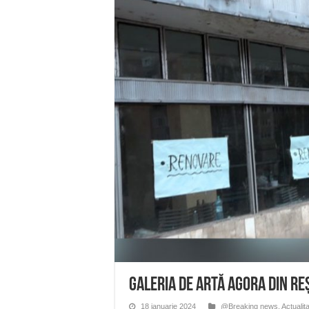
Miresme de lavandă, mentă și 
ANUNȚ OPRIRE APĂ în Reșița 
ANUNŢ OPRIRE APĂ în CARAN
ANUNŢ OPRIRE APĂ în CA
ANUNȚ OPRIRE APĂ în Reșița,
Galeria de Artă Agora din Reș
18 ianuarie 2024
@Breaking news
,
Actualit