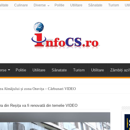
litate
Culinare
Diverse
Politie
Utilitare
Sănatate
Turism
Uti
erse
Politie
Utilitare
Sănatate
Turism
Utilitare
Zâmbiți azi!
alea Almăjului și zona Oravița – Cărbunari VIDEO
nizării apei potabile în Bocșa Română, în data de 6 august 2026
ra din Reșița va fi renovată din temelie VIDEO
E APĂ în ORAVIȚA – 05.08.2026 – avarie
temporară Podul de Piatră din Herculane
vița – locul unde natura a ascuns un izvor de sănătate VIDEO