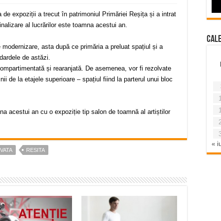
de expoziții a trecut în patrimoniul Primăriei Reșița și a intrat
nalizare al lucrărilor este toamna acestui an.
Cal
 modernizare, asta după ce primăria a preluat spațiul și a
ndardele de astăzi.
recompartimentată și rearanjată. De asemenea, vor fi rezolvate
nii de la etajele superioare – spațiul fiind la parterul unui bloc
a acestui an cu o expoziție tip salon de toamnă al artiștilor
« iu
VATA
RESITA