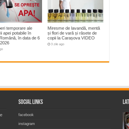
peri temporare ale
Miresme de lavandă, mentă
ii apei potabile în
și flori de vară și râsete de
Română, în data de 6
copii la Carașova VIDEO
 2026
3 zile ago
ago
Social Links
La
de
facebook
instagram