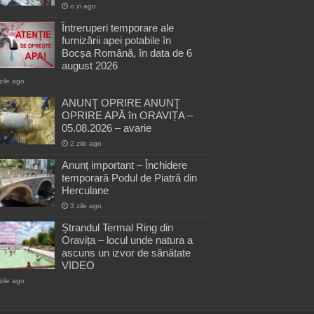
o zi ago
Întreruperi temporare ale
furnizării apei potabile în
Bocșa Română, în data de 6
august 2026
zile ago
ANUNŢ OPRIRE ANUNŢ
OPRIRE APĂ în ORAVIȚA –
05.08.2026 – avarie
2 zile ago
Anunț important – Închidere
temporară Podul de Piatră din
Herculane
3 zile ago
Ștrandul Termal Ring din
Oravița – locul unde natura a
ascuns un izvor de sănătate
VIDEO
zile ago