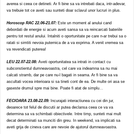
averea si ceea ce detineti. Ar fi bine sa va intrebati daca, intr-adevar,
va trebuie tot ce aveti sau sunteti doar sclavul unor lucruri in plus.
Horoscop RAC 22.06-21.07:
Este un moment al anului cand
debordati de energie si acum aveti sansa sa va reincarcati bateriile
pentru tot restul anului. Intalniti o oportunitate pe care n-ar trebui sa o
ratati si simtiti nevoia puternica de a va exprima. A venit vremea sa
va revendicati puterea!
LEU 22.07-22.08:
Aveti oportunitatea sa intrati in contact cu
subconstientul dumneavoastra, cel care va indeamna sa nu mai
calcati stramb, dar pe care nu-l bagati in seama. Ar fi bine sa va
ascultati vocea interioara si sa tineti cont de ea. De multe ori asa se
gaseste drumul spre mai bine. Poate fi atat de simplu…
FECIOARA 23.08-22.09:
Incurajati interactiunea cu cei din jur,
deoarece tot felul de discutii ar putea declansa ceea ce va va
determina sa va schimbati obiectivele. Intre timp, sunteti mai mult
decat determinati sa munciti din greu. In weekend, va implicati sa
aveti grija de cineva care are nevoie de ajutorul dumneavoastra.