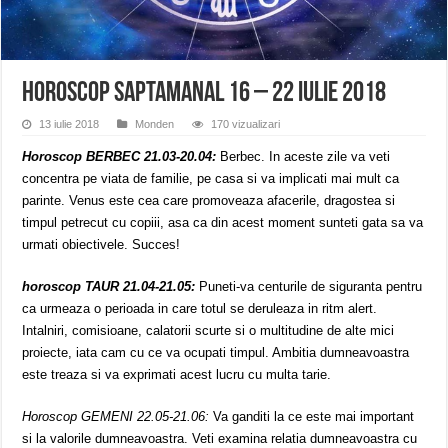
Miresme de lavandă, mentă și flori de vară și râsete de copii la Carașova VIDEO
ANUNȚ OPRIRE APĂ în Reșița – avarie – 04.08.2026 – str. Văliugului și Plasto
ANUNŢ OPRIRE APĂ în CARANSEBEȘ – 04.08.2026 – avarie – Calea Severinu
Horoscop saptamanal 16 – 22 iulie 2018
13 iulie 2018
Monden
170 vizualizari
Horoscop BERBEC 21.03-20.04:
Berbec. In aceste zile va veti
concentra pe viata de familie, pe casa si va implicati mai mult ca
parinte. Venus este cea care promoveaza afacerile, dragostea si
timpul petrecut cu copiii, asa ca din acest moment sunteti gata sa va
urmati obiectivele. Succes!
horoscop TAUR 21.04-21.05:
Puneti-va centurile de siguranta pentru
ca urmeaza o perioada in care totul se deruleaza in ritm alert.
Intalniri, comisioane, calatorii scurte si o multitudine de alte mici
proiecte, iata cam cu ce va ocupati timpul. Ambitia dumneavoastra
este treaza si va exprimati acest lucru cu multa tarie.
Horoscop GEMENI 22.05-21.06:
Va ganditi la ce este mai important
si la valorile dumneavoastra. Veti examina relatia dumneavoastra cu