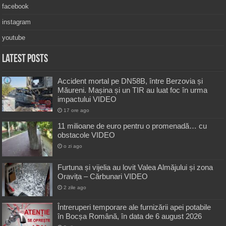
facebook
instagram
youtube
Latest Posts
Accident mortal pe DN58B, între Berzovia și
Măureni. Mașina și un TIR au luat foc în urma
impactului VIDEO
17 ore ago
11 milioane de euro pentru o promenadă… cu
obstacole VIDEO
o zi ago
Furtuna și vijelia au lovit Valea Almăjului și zona
Oravița – Cărbunari VIDEO
2 zile ago
Întreruperi temporare ale furnizării apei potabile
în Bocșa Română, în data de 6 august 2026