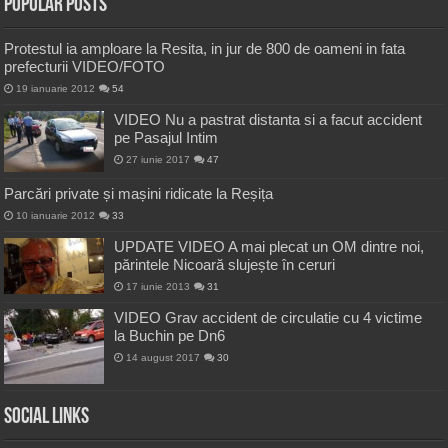
Popular Posts
Protestul ia amploare la Resita, in jur de 800 de oameni in fata
prefecturii VIDEO/FOTO
19 ianuarie 2012
54
VIDEO Nu a pastrat distanta si a facut accident
pe Pasajul Intim
27 iunie 2017
47
Parcări private și mașini ridicate la Reșița
10 ianuarie 2012
33
UPDATE VIDEO A mai plecat un OM dintre noi,
părintele Nicoară slujește în ceruri
17 iunie 2013
31
VIDEO Grav accident de circulatie cu 4 victime
la Buchin pe Dn6
14 august 2017
30
Social Links