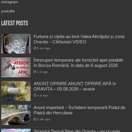
instagram
youtube
Latest Posts
Furtuna și vijelia au lovit Valea Almăjului și zona
Oravița – Cărbunari VIDEO
5 ore ago
Întreruperi temporare ale furnizării apei potabile
în Bocșa Română, în data de 6 august 2026
o zi ago
ANUNŢ OPRIRE ANUNŢ OPRIRE APĂ în
ORAVIȚA – 05.08.2026 – avarie
o zi ago
Anunț important – Închidere temporară Podul de
Piatră din Herculane
2 zile ago
Ștrandul Termal Ring din Oravița – locul unde