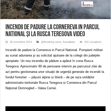
ANUNŢ OPRIRE APĂ în CARANSEBEȘ – 04.08.2026 – avarie – Calea Severinu
ANUNŢ OPRIRE APĂ în CARANSEBEȘ avarie
ANUNȚ OPRIRE APĂ în Reșița, cartier Țerova – avarie – 04.08.2026
Incendii de padure la Cornereva in Parcul
National și la Rusca Teregova VIDEO
28 octombrie 2019
@Breaking news
,
Actualitate
202 vizualizari
Incendii de padure la Cornereva in Parcul National. Pompierii militari
au sunat adunarea şi au solicitat ajutoare de la colegii din judeţele
apropiate. Un nou incendiu de pădure a apărut în zona Rusca
Teregova. Aproximativ 80 de persoane intervin pe parcursul zilei de
azi pentru gestionarea unor situații de urgență generate de incendii la
fondul forestier – pășuni alpine și litieră – de pe raza unităților
administrativ-teritoriale Rusca Teregova și Cornereva din Parcul
Naţional Domnogled – Valea Cernei.