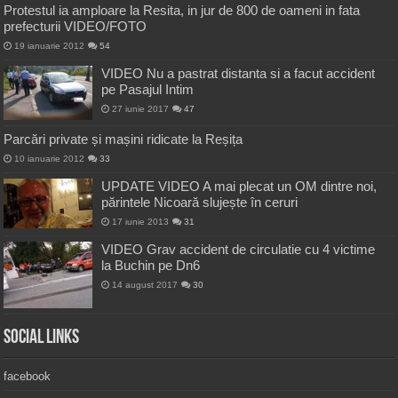
Protestul ia amploare la Resita, in jur de 800 de oameni in fata
prefecturii VIDEO/FOTO
19 ianuarie 2012
54
VIDEO Nu a pastrat distanta si a facut accident
pe Pasajul Intim
27 iunie 2017
47
Parcări private și mașini ridicate la Reșița
10 ianuarie 2012
33
UPDATE VIDEO A mai plecat un OM dintre noi,
părintele Nicoară slujește în ceruri
17 iunie 2013
31
VIDEO Grav accident de circulatie cu 4 victime
la Buchin pe Dn6
14 august 2017
30
Social Links
facebook