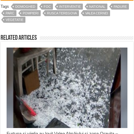
Tags
DOMOGHED
FOC
INTERVENTIE
NATIONAL
PADURE
PARC
POMPIERI
RUSCA TEREGOVA
VALEA CERNEI
VEGETATIE
Related Articles
Furtuna și vijelia au lovit Valea Almăjului și zona Oravița –