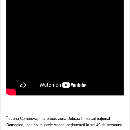
În zona Cornereva, mai precis zona Dobraia în parcul naţional
Domogled, inclusiv muntele Arjana, acționează la sol 40 de persoane