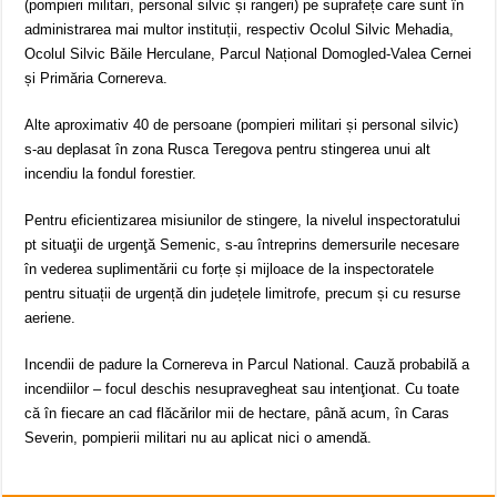
(pompieri militari, personal silvic și rangeri) pe suprafețe care sunt în
administrarea mai multor instituții, respectiv Ocolul Silvic Mehadia,
Ocolul Silvic Băile Herculane, Parcul Național Domogled-Valea Cernei
și Primăria Cornereva.
Alte aproximativ 40 de persoane (pompieri militari și personal silvic)
s-au deplasat în zona Rusca Teregova pentru stingerea unui alt
incendiu la fondul forestier.
Pentru eficientizarea misiunilor de stingere, la nivelul inspectoratului
pt situaţii de urgenţă Semenic, s-au întreprins demersurile necesare
în vederea suplimentării cu forțe și mijloace de la inspectoratele
pentru situații de urgență din județele limitrofe, precum și cu resurse
aeriene.
Incendii de padure la Cornereva in Parcul National. Cauză probabilă a
incendiilor – focul deschis nesupravegheat sau intenţionat. Cu toate
că în fiecare an cad flăcărilor mii de hectare, până acum, în Caras
Severin, pompierii militari nu au aplicat nici o amendă.