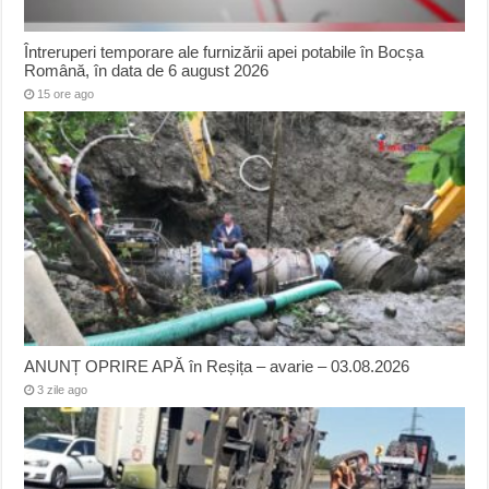
Întreruperi temporare ale furnizării apei potabile în Bocșa
Română, în data de 6 august 2026
15 ore ago
ANUNȚ OPRIRE APĂ în Reșița – avarie – 03.08.2026
3 zile ago