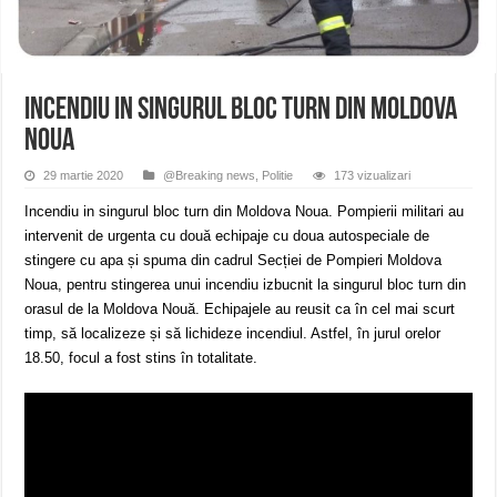
ANUNŢ OPRIRE APĂ în CARANSEBEȘ avarie
ANUNȚ OPRIRE APĂ în Reșița, cartier Țerova – avarie – 04.08.2026
ANUNȚ OPRIRE APĂ în Reșița – avarie – 03.08.2026 – Calea Caransebeșului
Incendiu in singurul bloc turn din Moldova
Noua
29 martie 2020
@Breaking news
,
Politie
173 vizualizari
Incendiu in singurul bloc turn din Moldova Noua. Pompierii militari au
intervenit de urgenta cu două echipaje cu doua autospeciale de
stingere cu apa și spuma din cadrul Secției de Pompieri Moldova
Noua, pentru stingerea unui incendiu izbucnit la singurul bloc turn din
orasul de la Moldova Nouă. Echipajele au reusit ca în cel mai scurt
timp, să localizeze și să lichideze incendiul. Astfel, în jurul orelor
18.50, focul a fost stins în totalitate.