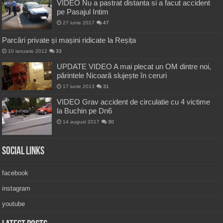
VIDEO Nu a pastrat distanta si a facut accident
pe Pasajul Intim
27 iunie 2017
47
Parcări private și mașini ridicate la Reșița
10 ianuarie 2012
33
UPDATE VIDEO A mai plecat un OM dintre noi,
părintele Nicoară slujește în ceruri
17 iunie 2013
31
VIDEO Grav accident de circulatie cu 4 victime
la Buchin pe Dn6
14 august 2017
30
Social Links
facebook
instagram
youtube