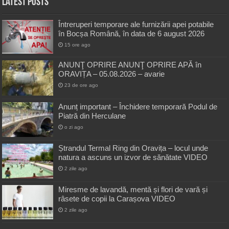
Latest Posts
Întreruperi temporare ale furnizării apei potabile
în Bocșa Română, în data de 6 august 2026
15 ore ago
ANUNŢ OPRIRE ANUNŢ OPRIRE APĂ în
ORAVIȚA – 05.08.2026 – avarie
23 de ore ago
Anunț important – Închidere temporară Podul de
Piatră din Herculane
o zi ago
Ștrandul Termal Ring din Oravița – locul unde
natura a ascuns un izvor de sănătate VIDEO
2 zile ago
Miresme de lavandă, mentă și flori de vară și
râsete de copii la Carașova VIDEO
2 zile ago