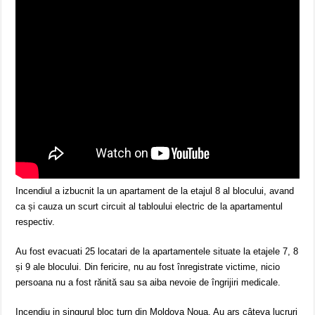
Incendiul a izbucnit la un apartament de la etajul 8 al blocului, avand
ca și cauza un scurt circuit al tabloului electric de la apartamentul
respectiv.
Au fost evacuati 25 locatari de la apartamentele situate la etajele 7, 8
și 9 ale blocului. Din fericire, nu au fost înregistrate victime, nicio
persoana nu a fost rănită sau sa aiba nevoie de îngrijiri medicale.
Incendiu in singurul bloc turn din Moldova Noua. Au ars câteva lucruri