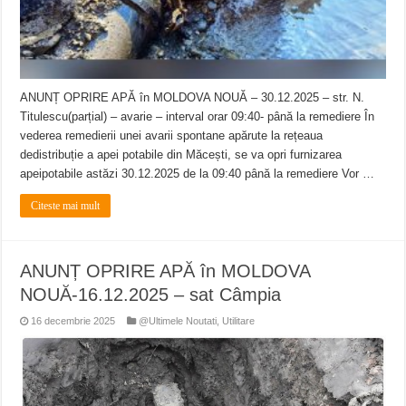
ANUNȚ OPRIRE APĂ în MOLDOVA NOUĂ – 30.12.2025 – str. N.
Titulescu(parțial) – avarie – interval orar 09:40- până la remediere În
vederea remedierii unei avarii spontane apărute la rețeaua
dedistribuție a apei potabile din Măcești, se va opri furnizarea
apeipotabile astăzi 30.12.2025 de la 09:40 până la remediere Vor …
Citeste mai mult
ANUNȚ OPRIRE APĂ în MOLDOVA
NOUĂ-16.12.2025 – sat Câmpia
16 decembrie 2025
@Ultimele Noutati
,
Utilitare