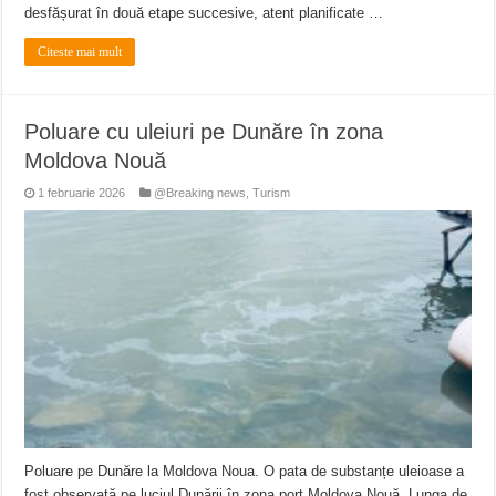
desfășurat în două etape succesive, atent planificate …
Citeste mai mult
Poluare cu uleiuri pe Dunăre în zona
Moldova Nouă
1 februarie 2026
@Breaking news
,
Turism
Poluare pe Dunăre la Moldova Noua. O pata de substanțe uleioase a
fost observată pe luciul Dunării în zona port Moldova Nouă. Lunga de