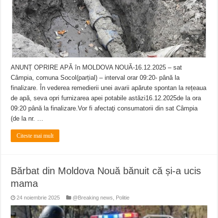
ANUNȚ OPRIRE APĂ în MOLDOVA NOUĂ-16.12.2025 – sat
Câmpia, comuna Socol(parțial) – interval orar 09:20- până la
finalizare. În vederea remedierii unei avarii apărute spontan la rețeaua
de apă, seva opri furnizarea apei potabile astăzi16.12.2025de la ora
09:20 până la finalizare.Vor fi afectaţi consumatorii din sat Câmpia
(de la nr. …
Citeste mai mult
Bărbat din Moldova Nouă bănuit că și-a ucis
mama
24 noiembrie 2025
@Breaking news
,
Politie