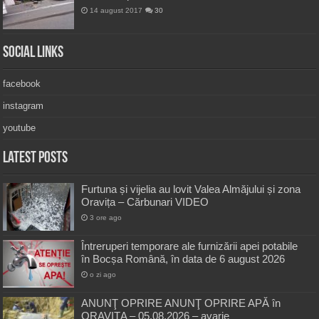
14 august 2017
30
Social Links
facebook
instagram
youtube
Latest Posts
Furtuna și vijelia au lovit Valea Almăjului și zona
Oravița – Cărbunari VIDEO
3 ore ago
Întreruperi temporare ale furnizării apei potabile
în Bocșa Română, în data de 6 august 2026
o zi ago
ANUNŢ OPRIRE ANUNŢ OPRIRE APĂ în
ORAVIȚA – 05.08.2026 – avarie