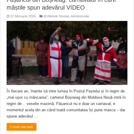
măștile spun adevărul VIDEO
22 februarie 2026
@Ultimele Noutati
,
Administratie
În fiecare an, înainte să intre lumea în Postul Paștelui și în regim de
„mai ușor cu mâncarea”, cartierul Boșneag din Moldova Nouă intră în
regim de… veselie maximă. Fășancul nu e doar un carnaval, e
momentul acela din an când toată comunitatea își pune masca – dar
spune adevărul …
Citeste mai mult