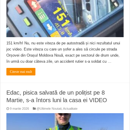
ANUNŢ OPRIRE APĂ în CARANSEBEȘ – 04.08.2026 – avarie – Calea Severinu
ANUNŢ OPRIRE APĂ în CARANSEBEȘ avarie
ANUNȚ OPRIRE APĂ în Reșița, cartier Țerova – avarie – 04.08.2026
151 km/h! Nu, nu este viteza de pe autostradă și nici rezultatul unui
joc video. Este viteza cu care un șofer a ales să circule pe strada
Orșovei din Orașul Moldova Nouă, exact pe sectorul de drum unde,
în urmă cu doar câteva zile, un accident rutier s-a soldat cu …
Citeste mai mult
Edac, pisica salvată de un polițist pe 8
Martie, s-a întors luni la casa ei VIDEO
9 martie 2026
@Ultimele Noutati
,
Actualitate