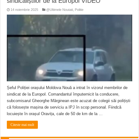
sindicaliștilor de la Europol VIDEO
14 noiembrie 2025
@Ultimele Noutati
,
Politie
Șeful Poliției orașului Moldova Nouă a intrat în vizorul membrilor de
sindicat de la Europol. Comandantul împuternicit la conducere,
subcomisarul Gheorghe Mărginean este acuzat de colegii săi polițiști
că folosește mașina de serviciu a IPJ în scop personal. Fiindcă
locuiește în orașul Oravița, cale de 50 de km de la …
Citeste mai mult