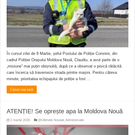
În cursul zilei de 8 Martie, șeful Postului de Poliție Coronini, din
cadrul Poliției Orașului Moldova Nouă, Claudiu, a avut parte de o
„misiune” mai puțin obișnuită, după ce a observat o pisică rătăcită
care încerca să traverseze strada printre mașini. Pentru câteva
minute, prioritatea echipajului de poliție a fost …
Citeste mai mult
ATENȚIE! Se oprește apa la Moldova Nouă
2 martie 2026
@Ultimele Noutati
,
Administratie