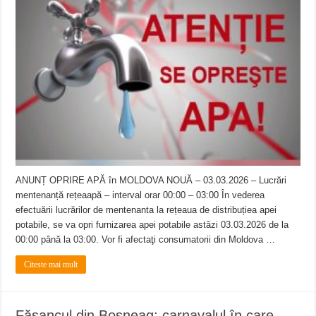
ANUNȚ OPRIRE APĂ în MOLDOVA NOUĂ – 03.03.2026 – Lucrări
mentenanță rețeaapă – interval orar 00:00 – 03:00 În vederea
efectuării lucrărilor de mentenanta la rețeaua de distribuțiea apei
potabile, se va opri furnizarea apei potabile astăzi 03.03.2026 de la
00:00 până la 03:00. Vor fi afectaţi consumatorii din Moldova …
Citeste mai mult
Fășancul din Boșneag: carnavalul în care