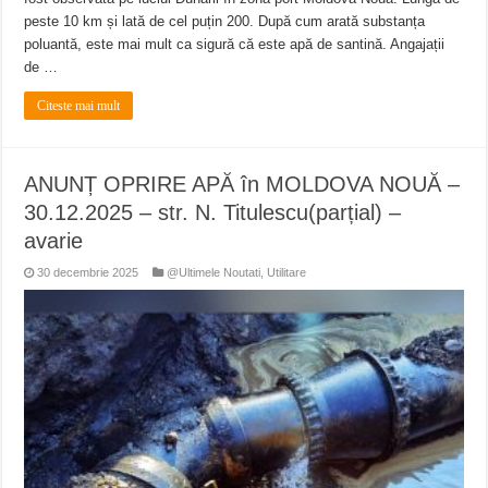
peste 10 km și lată de cel puțin 200. După cum arată substanța
poluantă, este mai mult ca sigură că este apă de santină. Angajații
de …
Citeste mai mult
ANUNȚ OPRIRE APĂ în MOLDOVA NOUĂ –
30.12.2025 – str. N. Titulescu(parțial) –
avarie
30 decembrie 2025
@Ultimele Noutati
,
Utilitare