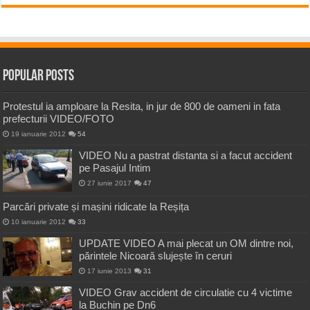
Popular Posts
Protestul ia amploare la Resita, in jur de 800 de oameni in fata
prefecturii VIDEO/FOTO
19 ianuarie 2012
54
VIDEO Nu a pastrat distanta si a facut accident
pe Pasajul Intim
27 iunie 2017
47
Parcări private și mașini ridicate la Reșița
10 ianuarie 2012
33
UPDATE VIDEO A mai plecat un OM dintre noi,
părintele Nicoară slujește în ceruri
17 iunie 2013
31
VIDEO Grav accident de circulatie cu 4 victime
la Buchin pe Dn6