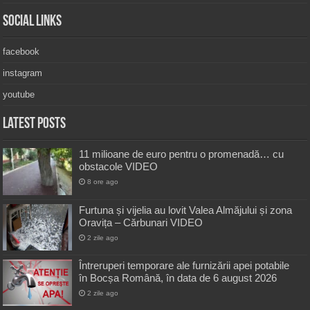
Social Links
facebook
instagram
youtube
Latest Posts
11 milioane de euro pentru o promenadă… cu
obstacole VIDEO
8 ore ago
Furtuna și vijelia au lovit Valea Almăjului și zona
Oravița – Cărbunari VIDEO
2 zile ago
Întreruperi temporare ale furnizării apei potabile
în Bocșa Română, în data de 6 august 2026
2 zile ago