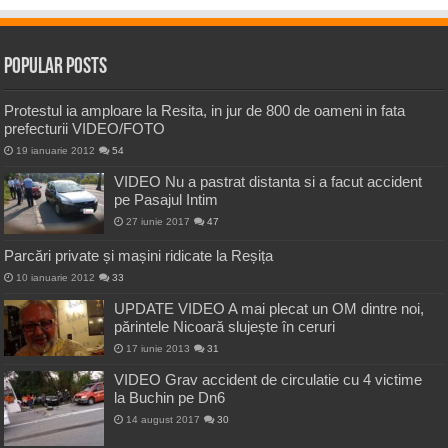
Popular Posts
Protestul ia amploare la Resita, in jur de 800 de oameni in fata
prefecturii VIDEO/FOTO
19 ianuarie 2012
54
VIDEO Nu a pastrat distanta si a facut accident
pe Pasajul Intim
27 iunie 2017
47
Parcări private și mașini ridicate la Reșița
10 ianuarie 2012
33
UPDATE VIDEO A mai plecat un OM dintre noi,
părintele Nicoară slujește în ceruri
17 iunie 2013
31
VIDEO Grav accident de circulatie cu 4 victime
la Buchin pe Dn6
14 august 2017
30