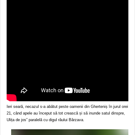
Ieri seară, necazul s-a abătut peste oamenii din Gherteniș în jurul orei
21, când apele au început să tot crească și să inunde satul dinspre,
Ulița de jos” paralelă cu digul râului Bârzava.