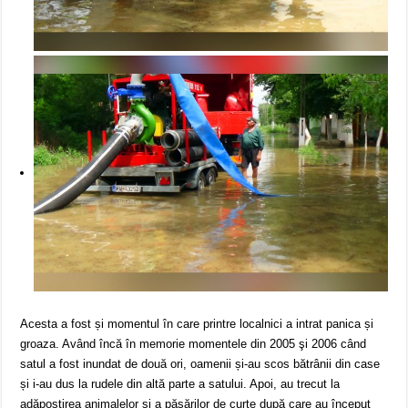
Acesta a fost și momentul în care printre localnici a intrat panica și
groaza. Având încă în memorie momentele din 2005 şi 2006 când
satul a fost inundat de două ori, oamenii și-au scos bătrânii din case
și i-au dus la rudele din altă parte a satului. Apoi, au trecut la
adăpostirea animalelor și a păsărilor de curte după care au început