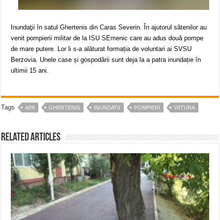
Inundaţii în satul Ghertenis din Caras Severin. În ajutorul sătenilor au
venit pompierii militar de la ISU SEmenic care au adus două pompe
de mare putere. Lor li s-a alăturat formația de voluntari ai SVSU
Berzovia. Unele case și gospodării sunt deja la a patra inundație în
ultimii 15 ani.
Tags
APA
GHERTENIS
INUNDATII
POMPIERI
VIITURA
Related Articles