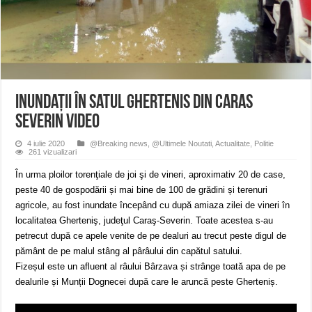
ANUNȚ OPRIRE APĂ în Reșița – avarie – 04.08.2026 – str. Văliugului și Plasto
ANUNŢ OPRIRE APĂ în CARANSEBEȘ – 04.08.2026 – avarie – Calea Severinu
ANUNŢ OPRIRE APĂ în CARANSEBEȘ avarie
Inundaţii în satul Ghertenis din Caras
Severin VIDEO
4 iulie 2020
@Breaking news
,
@Ultimele Noutati
,
Actualitate
,
Politie
261 vizualizari
În urma ploilor torenţiale de joi şi de vineri, aproximativ 20 de case,
peste 40 de gospodării și mai bine de 100 de grădini și terenuri
agricole, au fost inundate începând cu după amiaza zilei de vineri în
localitatea Gherteniş, judeţul Caraş-Severin. Toate acestea s-au
petrecut după ce apele venite de pe dealuri au trecut peste digul de
pământ de pe malul stâng al pârâului din capătul satului.
Fizeșul este un afluent al râului Bârzava și strânge toată apa de pe
dealurile și Munții Dognecei după care le aruncă peste Gherteniș.