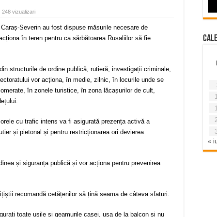
248 vizualizari
an Caraș-Severin au fost dispuse măsurile necesare de
Cal
 acționa în teren pentru ca sărbătoarea Rusaliilor să fie
din structurile de ordine publică, rutieră, investigații criminale,
pectoratului vor acționa, în medie, zilnic, în locurile unde se
omerate, în zonele turistice, în zona lăcașurilor de cult,
ețului.
 orele cu trafic intens va fi asigurată prezența activă a
i rutier și pietonal și pentru restricționarea ori devierea
« iu
rdinea și siguranța publică și vor acționa pentru prevenirea
țiștii recomandă cetățenilor să țină seama de câteva sfaturi:
igurați toate ușile și geamurile casei, ușa de la balcon și nu