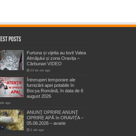
test Posts
Furtuna și vijelia au lovit Valea
Almăjului și zona Oravița –
Cărbunari VIDEO
23 de ore ago
Întreruperi temporare ale
furnizării apei potabile în
Bocșa Română, în data de 6
august 2026
zile ago
ANUNŢ OPRIRE ANUNŢ
OPRIRE APĂ în ORAVIȚA –
05.08.2026 – avarie
2 zile ago