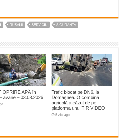
I
RUSALII
SERVICIU
SIGURANTA
 OPRIRE APĂ în
Trafic blocat pe DN6, la
– avarie – 03.08.2026
Domașnea. O combină
agricolă a căzut de pe
ago
platforma unui TIR VIDEO
5 zile ago