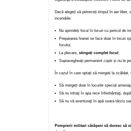
Dacă alegeți să petreceți timpul în aer liber,
incendiile:
Nu aprindeți focul în locuri cu pericol de i
Prepararea hranei se face doar în locuri 
focului;
La plecare,
stingeți complet focul
;
Supravegheați permanent copiii și nu le pe
În cazul în care optați să mergeți la scălda
Să mergeți doar în locurile special amenajat
Să nu intraţi în apa rece înfierbântaţi, dup
Să nu vă aventuraţi în apă seara târziu sa
Pompierii militari cărăşeni vă doresc să vă