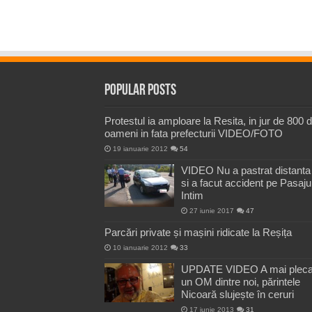
Popular Posts
Protestul ia amploare la Resita, in jur de 800 
oameni in fata prefecturii VIDEO/FOTO
19 ianuarie 2012
54
VIDEO Nu a pastrat distanta
si a facut accident pe Pasaju
Intim
27 iunie 2017
47
Parcări private și mașini ridicate la Reșița
10 ianuarie 2012
33
UPDATE VIDEO A mai pleca
un OM dintre noi, părintele
Nicoară slujește în ceruri
17 iunie 2013
31