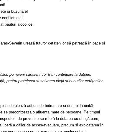
ni!
oșete și buzunare!
 conflictuale!
t băuturi alcoolice!
 Caraș-Severin urează tuturor cetățenilor să petreacă în pace și
ilor, pompierii cărășeni vor fi în continuare la datorie,
nță, pentru protejarea și salvarea vieții și bunurilor cetățenilor.
ierii derulează acţiuni de îndrumare și control la unităţi
unde se preconizează o afluenţă mare de persoane. Pe timpul
 inspectorii de prevenire se referă la dotarea cu stingătoare,
erea liberă a căilor de acces/evacuare, precum și exploatarea în
cțiuni vor continua pe tot parcursul sezonului estival.