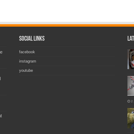
Social Links
La
de
facebook
instagram
youtube
l
2 
t