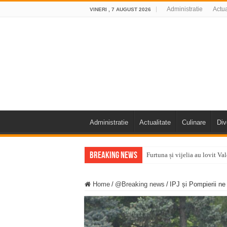
Administratie
Actua
VINERI , 7 AUGUST 2026
Administratie
Actualitate
Culinare
Div
Breaking News
Furtuna și vijelia au lovit V
Întreruperi temporare ale fur
Home
/
@Breaking news
/
IPJ și Pompierii ne 
ANUNŢ OPRIRE ANUNŢ OPRIR
Anunț important – Închidere 
Ștrandul Termal Ring din Ora