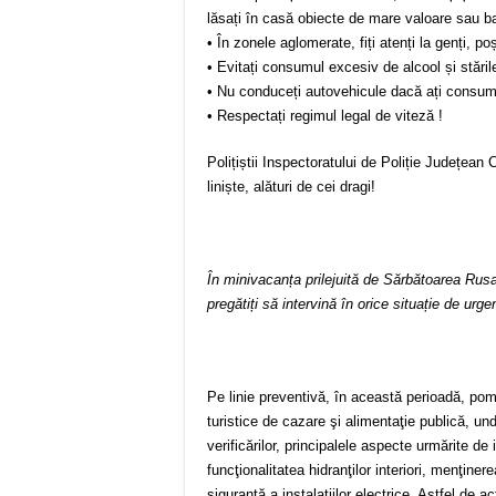
lăsați în casă obiecte de mare valoare sau ba
• În zonele aglomerate, fiți atenți la genți, p
• Evitați consumul excesiv de alcool și stările
• Nu conduceți autovehicule dacă ați consuma
• Respectați regimul legal de viteză !
Polițiștii Inspectoratului de Poliție Județean
liniște, alături de cei dragi!
În minivacanța prilejuită de Sărbătoarea Rusali
pregătiți să intervină în orice situație de urge
Pe linie preventivă, în această perioadă, pomp
turistice de cazare şi alimentaţie publică, 
verificărilor, principalele aspecte urmărite de
funcţionalitatea hidranţilor interiori, menţin
siguranţă a instalaţiilor electrice. Astfel de a