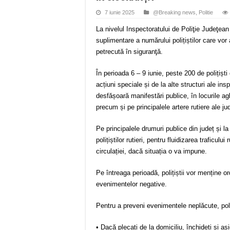
7 iunie 2025
@Breaking news
,
Politie
La nivelul Inspectoratului de Poliţie Judeţe
suplimentare a numărului polițiștilor care vor
petrecută în siguranţă.
În perioada 6 – 9 iunie, peste 200 de polițiști 
acțiuni speciale și de la alte structuri ale ins
desfășoară manifestări publice, în locurile agl
precum și pe principalele artere rutiere ale jud
Pe principalele drumuri publice din județ și la
polițiștilor rutieri, pentru fluidizarea traficulu
circulației, dacă situația o va impune.
Pe întreaga perioadă, polițiștii vor menține o
evenimentelor negative.
Pentru a preveni evenimentele neplăcute, poli
• Dacă plecați de la domiciliu, închideți și as