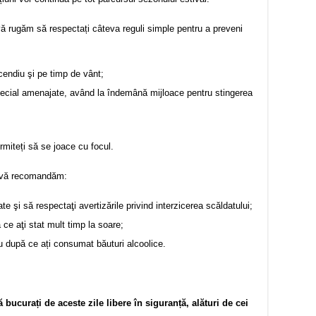
 vă rugăm să respectați câteva reguli simple pentru a preveni
ncendiu şi pe timp de vânt;
special amenajate, având la îndemână mijloace pentru stingerea
rmiteți să se joace cu focul.
t, vă recomandăm:
e şi să respectaţi avertizările privind interzicerea scăldatului;
ă ce aţi stat mult timp la soare;
u după ce ați consumat băuturi alcoolice.
 bucurați de aceste zile libere în siguranță, alături de cei