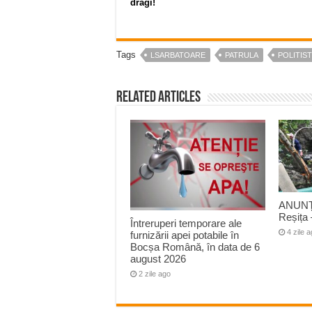
dragi!
Tags
LSARBATOARE
PATRULA
POLITIST
Related Articles
ANUNȚ
Reșița 
Întreruperi temporare ale
4 zile 
furnizării apei potabile în
Bocșa Română, în data de 6
august 2026
2 zile ago