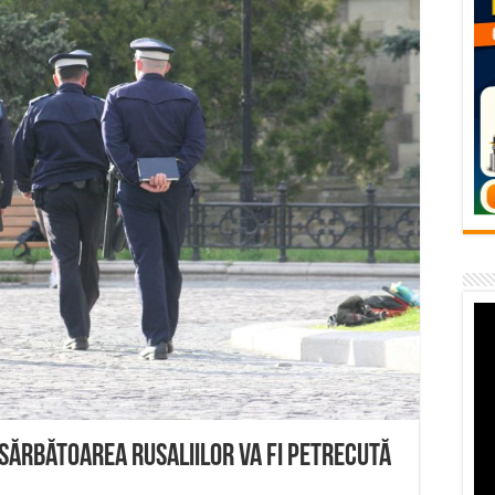
flori de vară și râsete de copii la Carașova VIDEO
– avarie – 04.08.2026 – str. Văliugului și Plastomet
SEBEȘ – 04.08.2026 – avarie – Calea Severinului
RANSEBEȘ avarie
 cartier Țerova – avarie – 04.08.2026
ă sărbătoarea Rusaliilor va fi petrecută