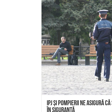
Miresme de lavandă, mentă și 
ANUNȚ OPRIRE APĂ în Reșița 
ANUNŢ OPRIRE APĂ în CARAN
ANUNŢ OPRIRE APĂ în CA
ANUNȚ OPRIRE APĂ în Reșița,
IPJ și Pompierii ne asigură c
în siguranţă