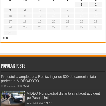
1
2
3
4
5
6
7
8
9
10
11
12
13
14
15
16
17
18
19
20
21
22
23
24
25
26
27
28
29
30
31
« iul.
Popular Posts
Protestul ia amploare la Resita, in jur de 800 de oameni in fata
prefecturii VIDEO/FOTO
19 ianuarie 2012
54
VIDEO Nu a pastrat distanta si a facut accident
pe Pasajul Intim
27 iunie 2017
47