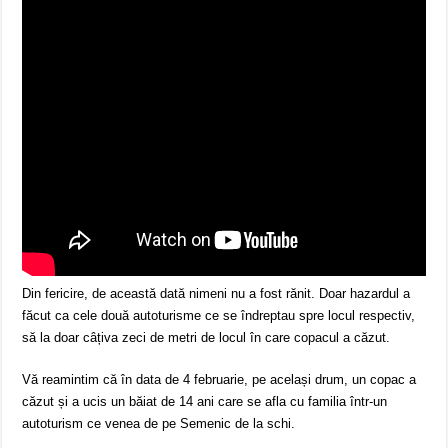
Din fericire, de această dată nimeni nu a fost rănit. Doar hazardul a
făcut ca cele două autoturisme ce se îndreptau spre locul respectiv,
să la doar câțiva zeci de metri de locul în care copacul a căzut.
Vă reamintim că în data de 4 februarie, pe același drum, un copac a
căzut și a ucis un băiat de 14 ani care se afla cu familia într-un
autoturism ce venea de pe Semenic de la schi.