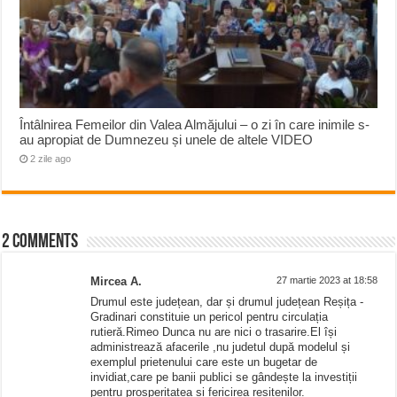
Întâlnirea Femeilor din Valea Almăjului – o zi în care inimile s-
au apropiat de Dumnezeu și unele de altele VIDEO
2 zile ago
2 comments
Mircea A.
27 martie 2023 at 18:58
Drumul este județean, dar și drumul județean Reșița -
Gradinari constituie un pericol pentru circulația
rutieră.Rimeo Dunca nu are nici o trasarire.El își
administrează afacerile ,nu judetul după modelul și
exemplul prietenului care este un bugetar de
invidiat,care pe banii publici se gândește la investiții
pentru prosperitatea și fericirea reșițenilor.