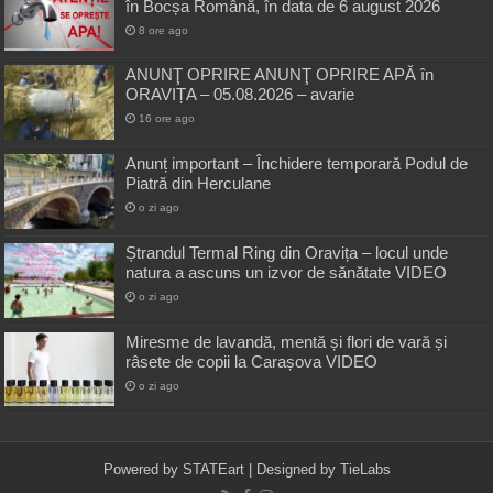
în Bocșa Română, în data de 6 august 2026
8 ore ago
ANUNŢ OPRIRE ANUNŢ OPRIRE APĂ în
ORAVIȚA – 05.08.2026 – avarie
16 ore ago
Anunț important – Închidere temporară Podul de
Piatră din Herculane
o zi ago
Ștrandul Termal Ring din Oravița – locul unde
natura a ascuns un izvor de sănătate VIDEO
o zi ago
Miresme de lavandă, mentă și flori de vară și
râsete de copii la Carașova VIDEO
o zi ago
Powered by
STATEart
| Designed by
TieLabs