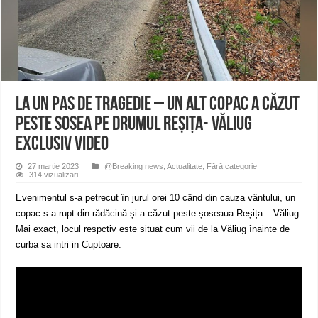
ANUNŢ OPRIRE APĂ în CARANSEBEȘ avarie
ANUNȚ OPRIRE APĂ în Reșița, cartier Țerova – avarie – 04.08.2026
ANUNȚ OPRIRE APĂ în Reșița – avarie – 03.08.2026 – Calea Caransebeșului
La un pas de tragedie – Un alt copac a căzut
peste sosea pe drumul Reșița- Văliug
EXCLUSIV VIDEO
27 martie 2023
@Breaking news
,
Actualitate
,
Fără categorie
314 vizualizari
Evenimentul s-a petrecut în jurul orei 10 când din cauza vântului, un
copac s-a rupt din rădăcină și a căzut peste șoseaua Reșița – Văliug.
Mai exact, locul respctiv este situat cum vii de la Văliug înainte de
curba sa intri in Cuptoare.