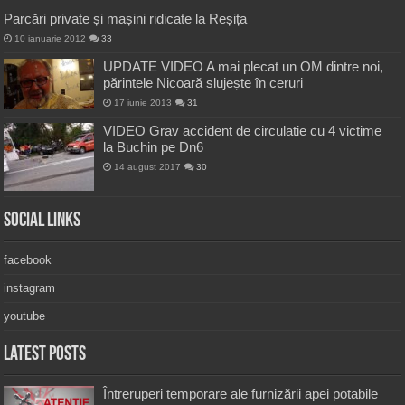
Parcări private și mașini ridicate la Reșița
10 ianuarie 2012
33
UPDATE VIDEO A mai plecat un OM dintre noi,
părintele Nicoară slujește în ceruri
17 iunie 2013
31
VIDEO Grav accident de circulatie cu 4 victime
la Buchin pe Dn6
14 august 2017
30
Social Links
facebook
instagram
youtube
Latest Posts
Întreruperi temporare ale furnizării apei potabile