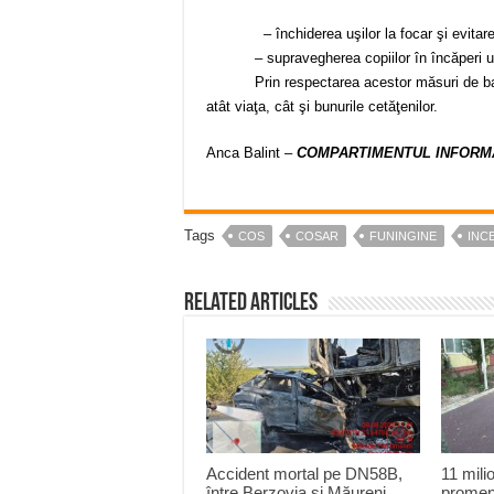
– închiderea uşilor la focar şi evitarea s
– supravegherea copiilor în încăperi unde 
Prin respectarea acestor măsuri de bază, po
atât viaţa, cât şi bunurile cetăţenilor.
Anca Balint –
COMPARTIMENTUL INFORMA
Tags
COS
COSAR
FUNINGINE
INCE
Related Articles
Accident mortal pe DN58B,
11 mili
între Berzovia și Măureni.
promen