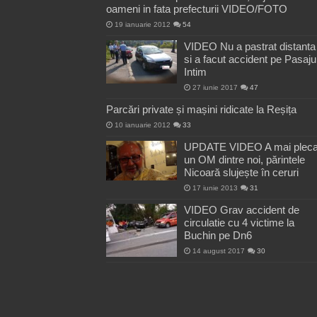
oameni in fata prefecturii VIDEO/FOTO
19 ianuarie 2012
54
VIDEO Nu a pastrat distanta
si a facut accident pe Pasaju
Intim
27 iunie 2017
47
Parcări private și mașini ridicate la Reșița
10 ianuarie 2012
33
UPDATE VIDEO A mai pleca
un OM dintre noi, părintele
Nicoară slujește în ceruri
17 iunie 2013
31
VIDEO Grav accident de
circulatie cu 4 victime la
Buchin pe Dn6
14 august 2017
30