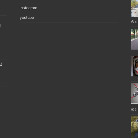
instagram
youtube
5 
l
t
3 