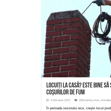
Anunț important – Închidere 
Ștrandul Termal Ring din Ora
Miresme de lavandă, mentă și 
ANUNȚ OPRIRE APĂ în Reșița 
ANUNŢ OPRIRE APĂ în CARAN
Locuiți la casă? Este bine să
coşurilor de fum
4 februarie 2022
@Breaking news
,
Actualita
În perioada sezonului rece, creşte riscul prod