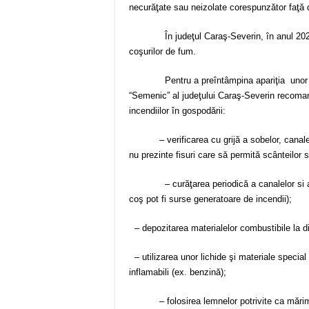
necurăţate sau neizolate corespunzător faţă d
În judeţul Caraş-Severin, în anul 2021, au
coşurilor de fum.
Pentru a preîntâmpina apariţia unor astfel
“Semenic” al judeţului Caraş-Severin recoma
incendiilor în gospodării:
– verificarea cu grijă a sobelor, canalelor
nu prezinte fisuri care să permită scânteilor 
– curăţarea periodică a canalelor si a coş
coş pot fi surse generatoare de incendii);
– depozitarea materialelor combustibile la d
– utilizarea unor lichide şi materiale special p
inflamabili (ex. benzină);
– folosirea lemnelor potrivite ca mărimi p