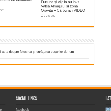
Furtuna și vijelia au lovit
Valea Almăjului și zona
 ago
Oravița – Cărbunari VIDEO
2 zile ago
ți asta despre folosirea şi curăţarea coşurilor de fum –
Social Links
La
de
facebook