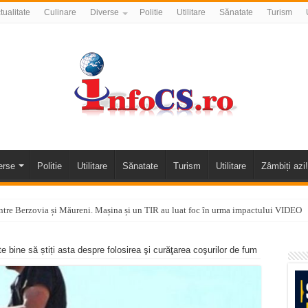
tualitate
Culinare
Diverse
Politie
Utilitare
Sănatate
Turism
erse
Politie
Utilitare
Sănatate
Turism
Utilitare
Zâmbiți azi!
tre Berzovia și Măureni. Mașina și un TIR au luat foc în urma impactului VIDEO
 o promenadă… cu obstacole VIDEO
e bine să știți asta despre folosirea şi curăţarea coşurilor de fum
alea Almăjului și zona Oravița – Cărbunari VIDEO
nizării apei potabile în Bocșa Română, în data de 6 august 2026
E APĂ în ORAVIȚA – 05.08.2026 – avarie