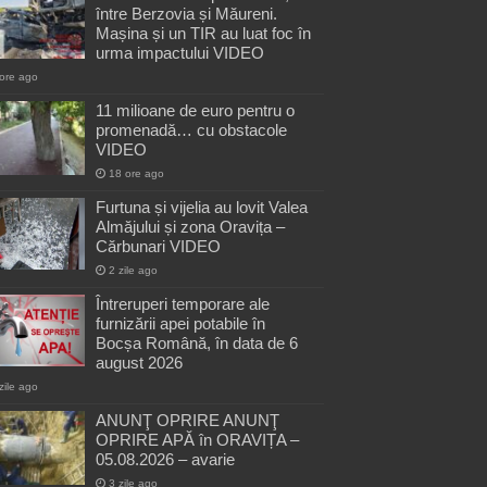
între Berzovia și Măureni.
Mașina și un TIR au luat foc în
urma impactului VIDEO
ore ago
11 milioane de euro pentru o
promenadă… cu obstacole
VIDEO
18 ore ago
Furtuna și vijelia au lovit Valea
Almăjului și zona Oravița –
Cărbunari VIDEO
2 zile ago
Întreruperi temporare ale
furnizării apei potabile în
Bocșa Română, în data de 6
august 2026
zile ago
ANUNŢ OPRIRE ANUNŢ
OPRIRE APĂ în ORAVIȚA –
05.08.2026 – avarie
3 zile ago