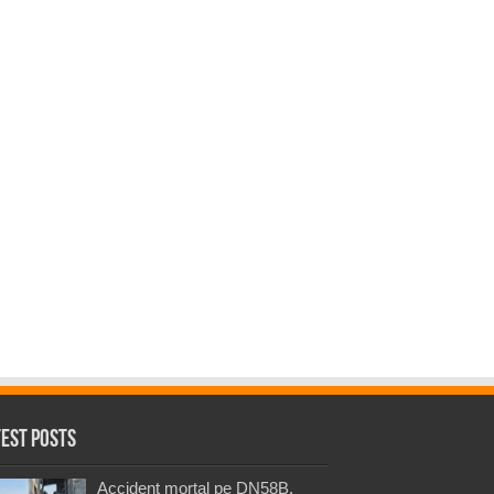
test Posts
Accident mortal pe DN58B,