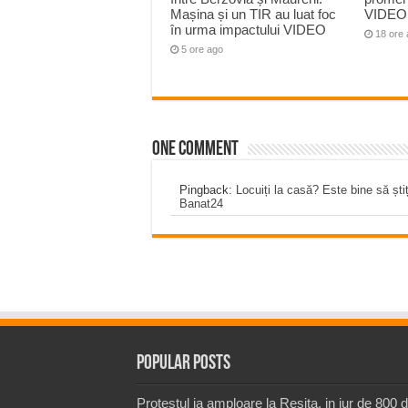
Mașina și un TIR au luat foc
VIDEO
în urma impactului VIDEO
18 ore
5 ore ago
One comment
Pingback:
Locuiți la casă? Este bine să ști
Banat24
Popular Posts
Protestul ia amploare la Resita, in jur de 800 