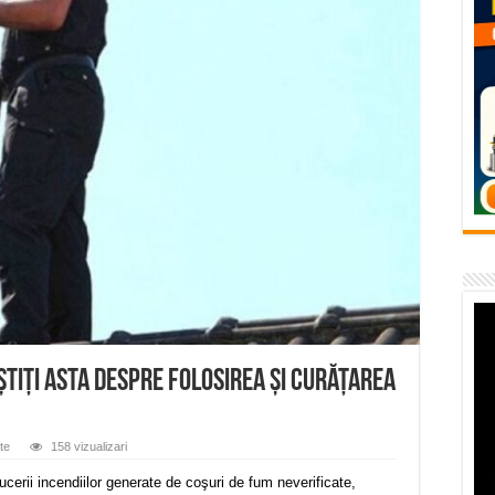
temporară Podul de Piatră din Herculane
vița – locul unde natura a ascuns un izvor de sănătate VIDEO
flori de vară și râsete de copii la Carașova VIDEO
– avarie – 04.08.2026 – str. Văliugului și Plastomet
SEBEȘ – 04.08.2026 – avarie – Calea Severinului
 știți asta despre folosirea şi curăţarea
te
158 vizualizari
ucerii incendiilor generate de coşuri de fum neverificate,