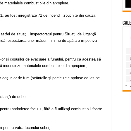
e materialele combustibile din apropiere.
 fost înregistrate 72 de incendii izbucnite din cauza
Cal
 de situaţii, Inspectoratul pentru Situaţii de Urgenţă
ndă respectarea unor măsuri minime de apărare împotriva
 si coşurilor de evacuare a fumului, pentru ca acestea să
să incendieze materialele combustibile din apropiere;
urilor de fum (scânteile şi particulele aprinse ce ies pe
« iu
istanţă de sobe;
entru aprinderea focului, fără a fi utilizaţi combustibili foarte
entru vatra focarului sobei;