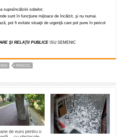
upraîncălzirii sobelor;
sunt în funcţiune mijloace de încălzit, şi nu numai.
t fi evitate situaţii de urgenţă care pot pune în pericol
RE ŞI RELAŢII PUBLICE
ISU SEMENIC
NDII
PERICOL
oane de euro pentru o
adă… cu obstacole