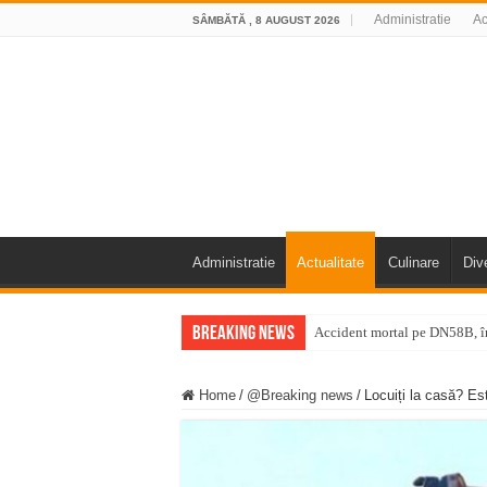
Administratie
Ac
SÂMBĂTĂ , 8 AUGUST 2026
Administratie
Actualitate
Culinare
Div
Breaking News
Accident mortal pe DN58B, în
11 milioane de euro pentru
Home
/
@Breaking news
/
Locuiți la casă? Est
Furtuna și vijelia au lovit V
Întreruperi temporare ale fur
ANUNŢ OPRIRE ANUNŢ OPRIR