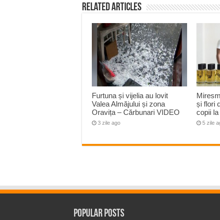
Related Articles
Furtuna și vijelia au lovit
Miresm
Valea Almăjului și zona
și flori
Oravița – Cărbunari VIDEO
copii 
3 zile ago
5 zile 
Popular Posts