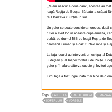
,,M-am născut a doua oară”, acestea au fost v
leagă Reşiţa de Bocşa. Bărbatul a scăpat făr
râul Bârzava cu roțile în sus.
Un șofer se poate considera norocos, după c
rutier a avut loc în această după-amiază, când
curbă, pe drumul 58B ce leagă Reşiţa de Boc
carosabilul umed şi a căzut într-o râpă şi a aj
La faţa locului au intervenit un echipaj al D
Judeţean şi al Inspectoratului de Poliţe Jude
şofer şi în afara câtorva cucuie şi lovituri u
Circulaţia a fost îngreunată mai bine de o o
Tags
ACESTEA
AUTOTURISM
BARZAVA
ȘOFERULUI
VORBELE