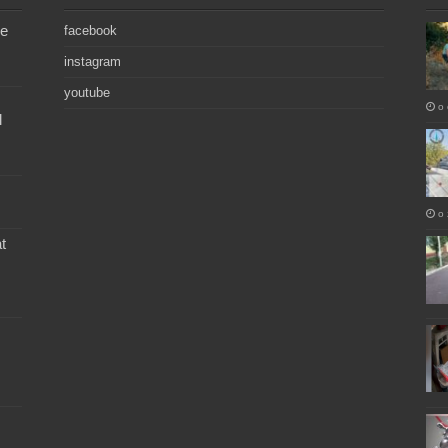
de
facebook
instagram
youtube
o 
l
o 
t