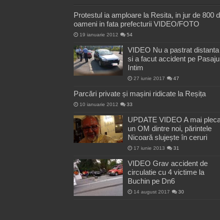
Protestul ia amploare la Resita, in jur de 800 
oameni in fata prefecturii VIDEO/FOTO
19 ianuarie 2012
54
VIDEO Nu a pastrat distanta
si a facut accident pe Pasaju
Intim
27 iunie 2017
47
Parcări private și mașini ridicate la Reșița
10 ianuarie 2012
33
UPDATE VIDEO A mai pleca
un OM dintre noi, părintele
Nicoară slujește în ceruri
17 iunie 2013
31
VIDEO Grav accident de
circulatie cu 4 victime la
Buchin pe Dn6
14 august 2017
30