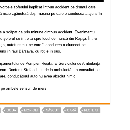
orbele șoferului implicat într-un accident pe drumul care
ă nicio zgârietură deși mașina pe care o conducea a ajuns în
e a scăpat ca prin minune dintr-un accident. Evenimentul
 șoferul se întreita spre locul de muncă din Reşiţa. Într-o
şa, autoturismul pe care îl conducea a alunecat pe
uns în râul Bârzava, cu roţile în sus.
etaşamentului de Pompieri Reşita, al Serviciului de Ambulanţă
ţean. Doctorul Ştefan Lisis de la ambulanţă, l-a consultat pe
şoare, conducătorul auto nu avea absolut nimic.
ră pe ambele sensuri de mers.
DOUA
MONIOM
NĂSCUT
OARĂ
PLONJAT