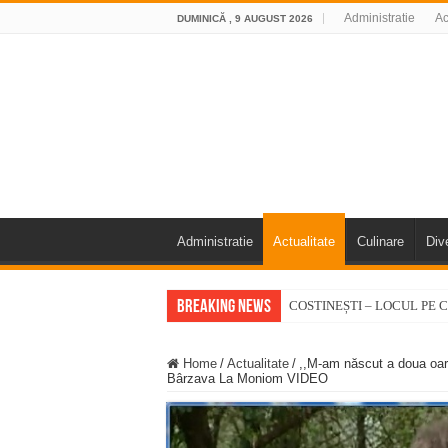
Administratie
Ac
DUMINICĂ , 9 AUGUST 2026
Administratie
Actualitate
Culinare
Div
Breaking News
COSTINEȘTI – LOCUL PE C
Accident mortal pe DN58B, în
Home
/
Actualitate
/
,,M-am născut a doua oară
11 milioane de euro pentru
Bârzava La Moniom VIDEO
Furtuna și vijelia au lovit V
Întreruperi temporare ale fur