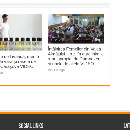
Întâlnirea Femeilor din Valea
Almăjului – o zi în care inimile
e de lavandă, mentă
s-au apropiat de Dumnezeu
 de vară și râsete de
și unele de altele VIDEO
la Carașova VIDEO
6 zile ago
ago
Social Links
La