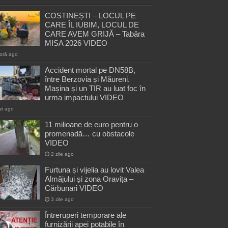
COSTINEȘTI – LOCUL PE
CARE ÎL IUBIM, LOCUL DE
CARE AVEM GRIJĂ – Tabăra
MISA 2026 VIDEO
oră ago
Accident mortal pe DN58B,
între Berzovia și Măureni.
Mașina și un TIR au luat foc în
urma impactului VIDEO
zi ago
11 milioane de euro pentru o
promenadă… cu obstacole
VIDEO
2 zile ago
Furtuna și vijelia au lovit Valea
Almăjului și zona Oravița –
Cărbunari VIDEO
3 zile ago
Întreruperi temporare ale
furnizării apei potabile în