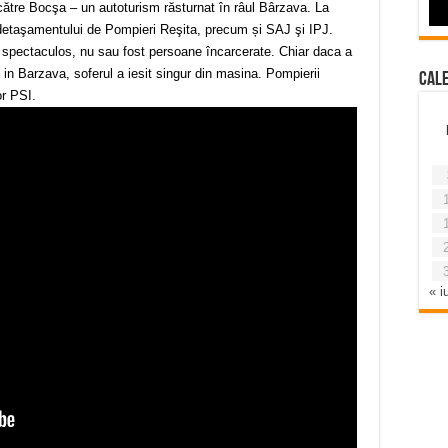
către Bocşa – un autoturism răsturnat în râul Bârzava. La
l detaşamentului de Pompieri Reşita, precum și SAJ şi IPJ.
e spectaculos, nu sau fost persoane încarcerate. Chiar daca a
us in Barzava, soferul a iesit singur din masina. Pompierii
Cal
or PSI.
« iu