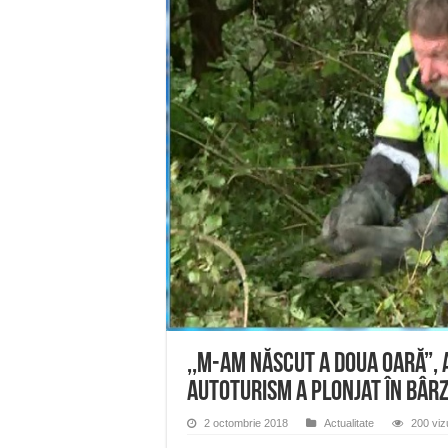
ANUNŢ OPRIRE ANUNŢ OPRIR
Anunț important – Închidere 
Ștrandul Termal Ring din Ora
Miresme de lavandă, mentă și 
ANUNȚ OPRIRE APĂ în Reșița 
,,M-am născut a doua oară”, 
Autoturism A Plonjat În Bâr
2 octombrie 2018
Actualitate
200 vizu