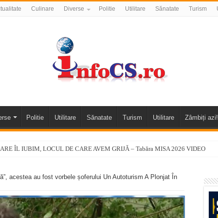
tualitate
Culinare
Diverse
Politie
Utilitare
Sănatate
Turism
erse
Politie
Utilitare
Sănatate
Turism
Utilitare
Zâmbiți azi!
ARE ÎL IUBIM, LOCUL DE CARE AVEM GRIJĂ – Tabăra MISA 2026 VIDEO
tre Berzovia și Măureni. Mașina și un TIR au luat foc în urma impactului VIDEO
”, acestea au fost vorbele șoferului Un Autoturism A Plonjat În
 o promenadă… cu obstacole VIDEO
alea Almăjului și zona Oravița – Cărbunari VIDEO
nizării apei potabile în Bocșa Română, în data de 6 august 2026