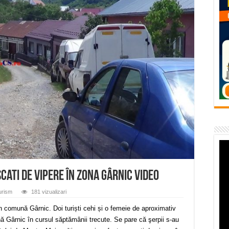
flori de vară și râsete de copii la Carașova VIDEO
– avarie – 04.08.2026 – str. Văliugului și Plastomet
SEBEȘ – 04.08.2026 – avarie – Calea Severinului
RANSEBEȘ avarie
 cartier Țerova – avarie – 04.08.2026
cati de vipere în zona Gârnic VIDEO
urism
181 vizualizari
n comună Gârnic. Doi turiști cehi și o femeie de aproximativ
ă Gârnic în cursul săptămânii trecute. Se pare că şerpii s-au