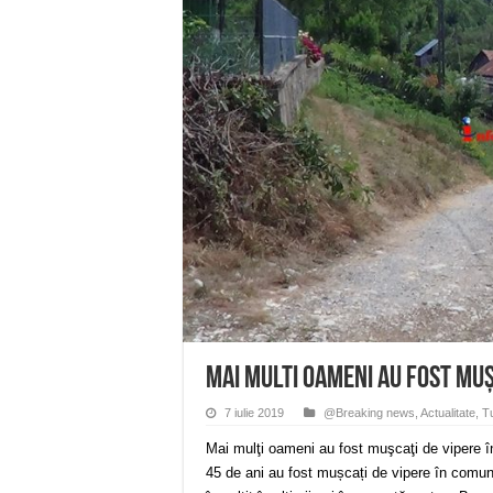
Miresme de lavandă, mentă și 
ANUNȚ OPRIRE APĂ în Reșița 
ANUNŢ OPRIRE APĂ în CARAN
ANUNŢ OPRIRE APĂ în CA
ANUNȚ OPRIRE APĂ în Reșița,
Mai multi oameni au fost muş
7 iulie 2019
@Breaking news
,
Actualitate
,
T
Mai mulţi oameni au fost muşcaţi de vipere î
45 de ani au fost mușcați de vipere în comun