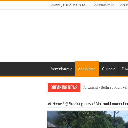
Administratie
Actua
VINERI , 7 AUGUST 2026
Administratie
Actualitate
Culinare
Div
Breaking News
Furtuna și vijelia au lovit V
Întreruperi temporare ale fur
Home
/
@Breaking news
/
Mai multi oameni a
ANUNŢ OPRIRE ANUNŢ OPRIR
Anunț important – Închidere 
Ștrandul Termal Ring din Ora