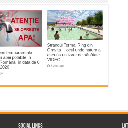
Ștrandul Termal Ring din
Oravița – locul unde natura a
peri temporare ale
ascuns un izvor de sănătate
ii apei potabile în
VIDEO
Română, în data de 6
3 zile ago
 2026
ago
Social Links
La