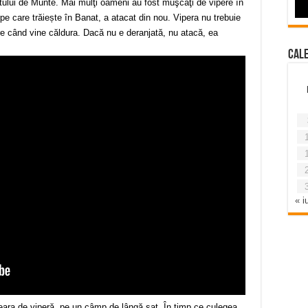
natului de Munte. Mai mulţi oameni au fost muşcaţi de vipere în
e care trăiește în Banat, a atacat din nou. Vipera nu trebuie
re când vine căldura. Dacă nu e deranjată, nu atacă, ea
Cal
« iu
eara de viperă, pe un câmp de lângă sat. În timp ce culegea