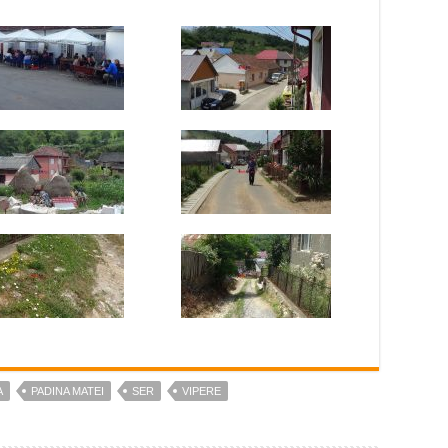
A
PADINA MATEI
SER
VIPERE