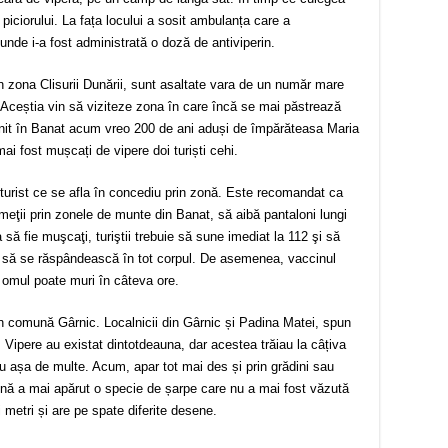
 piciorului. La fața locului a sosit ambulanța care a
 unde i-a fost administrată o doză de antiviperin.
n zona Clisurii Dunării, sunt asaltate vara de un număr mare
. Aceștia vin să viziteze zona în care încă se mai păstrează
venit în Banat acum vreo 200 de ani aduși de împărăteasa Maria
ai fost mușcați de vipere doi turiști cehi.
turist ce se afla în concediu prin zonă. Este recomandat ca
rumeţii prin zonele de munte din Banat, să aibă pantaloni lungi
ă fie muşcaţi, turiştii trebuie să sune imediat la 112 şi să
nul să se răspândească în tot corpul. De asemenea, vaccinul
e omul poate muri în câteva ore.
n comună Gârnic. Localnicii din Gârnic și Padina Matei, spun
 Vipere au existat dintotdeauna, dar acestea trăiau la câțiva
u așa de multe. Acum, apar tot mai des și prin grădini sau
zonă a mai apărut o specie de șarpe care nu a mai fost văzută
 metri și are pe spate diferite desene.