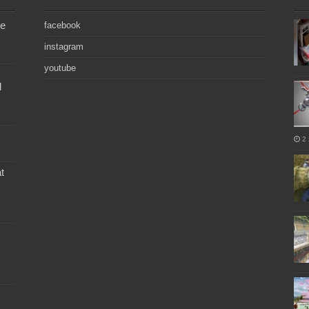
de
facebook
instagram
youtube
l
2 
t