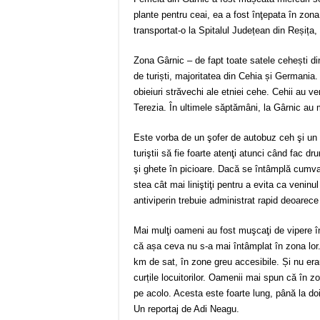
plante pentru ceai, ea a fost înţepata în zona
transportat-o la Spitalul Județean din Reșița,
Zona Gârnic – de fapt toate satele cehești di
de turiști, majoritatea din Cehia și Germania
obieiuri străvechi ale etniei cehe. Cehii au 
Terezia. În ultimele săptămâni, la Gârnic au m
Este vorba de un şofer de autobuz ceh şi un 
turiştii să fie foarte atenţi atunci când fac d
şi ghete în picioare. Dacă se întâmplă cumva s
stea cât mai liniştiţi pentru a evita ca veni
antiviperin trebuie administrat rapid deoarec
Mai mulţi oameni au fost muşcaţi de vipere î
că așa ceva nu s-a mai întâmplat în zona lor.
km de sat, în zone greu accesibile. Și nu era
curțile locuitorilor. Oamenii mai spun că în 
pe acolo. Acesta este foarte lung, până la doi
Un reportaj de Adi Neagu.