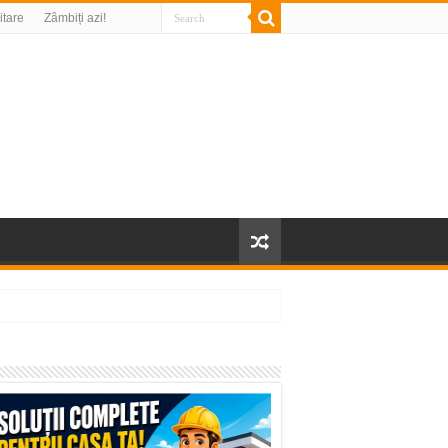
litare
Zâmbiți azi!