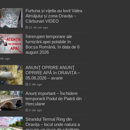
Furtuna și vijelia au lovit Valea
Almăjului și zona Oravița –
Cărbunari VIDEO
21 de ore ago
Întreruperi temporare ale
furnizării apei potabile în
Bocșa Română, în data de 6
august 2026
zile ago
ANUNŢ OPRIRE ANUNŢ
OPRIRE APĂ în ORAVIȚA –
05.08.2026 – avarie
2 zile ago
Anunț important – Închidere
temporară Podul de Piatră din
Herculane
3 zile ago
Ștrandul Termal Ring din
Oravița – locul unde natura a
ascuns un izvor de sănătate