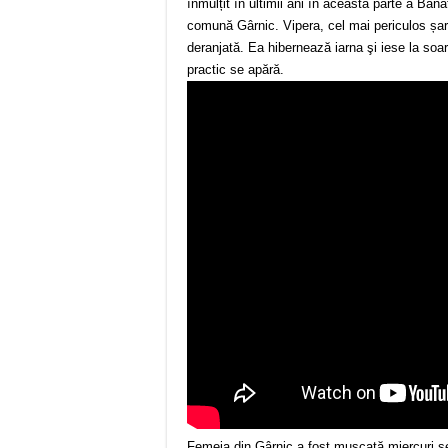
înmulțit în ultimii ani în această parte a Ba
comună Gârnic. Vipera, cel mai periculos șarp
deranjată. Ea hibernează iarna şi iese la soa
practic se apără.
Femeia din Gârnic a fost mușcată miercuri s