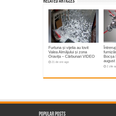
Related Articles
Furtuna și vijelia au lovit
Întreru
Valea Almăjului și zona
furnizăr
Oravița – Cărbunari VIDEO
Bocșa 
august
21 de ore ago
2 zile 
Popular Posts