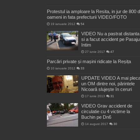
Protestul ia amploare la Resita, in jur de 800 
oameni in fata prefecturii VIDEO/FOTO
19 ianuarie 2012
54
VIDEO Nu a pastrat distanta
si a facut accident pe Pasaju
Intim
27 iunie 2017
47
Parcări private și mașini ridicate la Reșița
10 ianuarie 2012
33
UPDATE VIDEO A mai pleca
un OM dintre noi, părintele
Nicoară slujește în ceruri
17 iunie 2013
31
VIDEO Grav accident de
circulatie cu 4 victime la
Buchin pe Dn6
14 august 2017
30