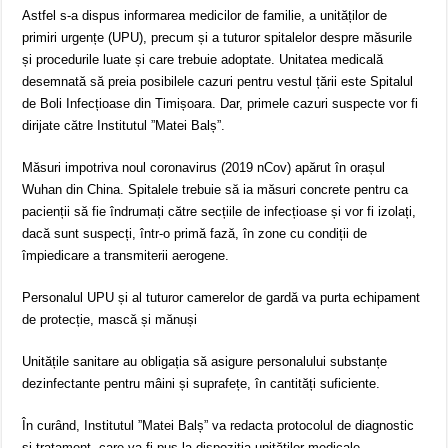
Astfel s-a dispus informarea medicilor de familie, a unităților de
primiri urgențe (UPU), precum și a tuturor spitalelor despre măsurile
și procedurile luate și care trebuie adoptate. Unitatea medicală
desemnată să preia posibilele cazuri pentru vestul țării este Spitalul
de Boli Infecțioase din Timișoara. Dar, primele cazuri suspecte vor fi
dirijate către Institutul ”Matei Balș”.
Măsuri impotriva noul coronavirus (2019 nCov) apărut în orașul
Wuhan din China. Spitalele trebuie să ia măsuri concrete pentru ca
pacienții să fie îndrumați către secțiile de infecțioase și vor fi izolați,
dacă sunt suspecți, într-o primă fază, în zone cu condiții de
împiedicare a transmiterii aerogene.
Personalul UPU și al tuturor camerelor de gardă va purta echipament
de protecție, mască și mănuși
Unitățile sanitare au obligația să asigure personalului substanțe
dezinfectante pentru mâini și suprafețe, în cantități suficiente.
În curând, Institutul ”Matei Balș” va redacta protocolul de diagnostic
și tratament, care va fi pus la dispoziția unităților medicale.