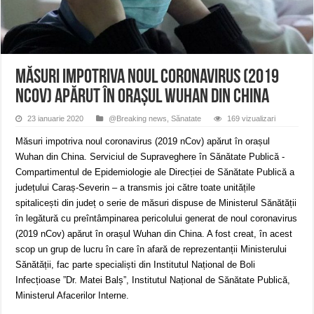
ANUNŢ OPRIRE APĂ în CARANSEBEȘ – 04.08.2026 – avarie – Calea Severinu
ANUNŢ OPRIRE APĂ în CARANSEBEȘ avarie
ANUNȚ OPRIRE APĂ în Reșița, cartier Țerova – avarie – 04.08.2026
Măsuri impotriva noul coronavirus (2019
nCov) apărut în orașul Wuhan din China
23 ianuarie 2020
@Breaking news
,
Sănatate
169 vizualizari
Măsuri impotriva noul coronavirus (2019 nCov) apărut în orașul
Wuhan din China. Serviciul de Supraveghere în Sănătate Publică -
Compartimentul de Epidemiologie ale Direcției de Sănătate Publică a
județului Caraș-Severin – a transmis joi către toate unitățile
spitalicești din județ o serie de măsuri dispuse de Ministerul Sănătății
în legătură cu preîntâmpinarea pericolului generat de noul coronavirus
(2019 nCov) apărut în orașul Wuhan din China. A fost creat, în acest
scop un grup de lucru în care în afară de reprezentanții Ministerului
Sănătății, fac parte specialiști din Institutul Național de Boli
Infecțioase ”Dr. Matei Balș”, Institutul Național de Sănătate Publică,
Ministerul Afacerilor Interne.