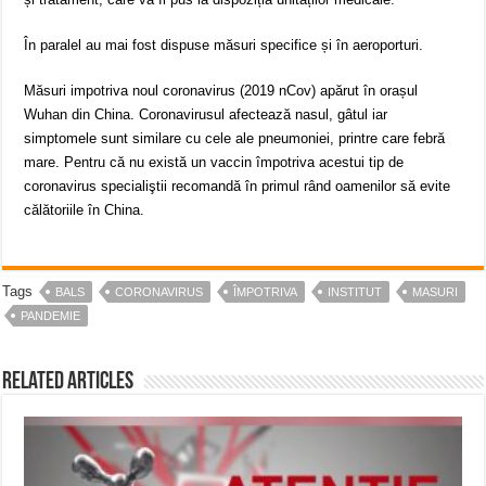
În paralel au mai fost dispuse măsuri specifice și în aeroporturi.
Măsuri impotriva noul coronavirus (2019 nCov) apărut în orașul
Wuhan din China. Coronavirusul afectează nasul, gâtul iar
simptomele sunt similare cu cele ale pneumoniei, printre care febră
mare. Pentru că nu există un vaccin împotriva acestui tip de
coronavirus specialiştii recomandă în primul rând oamenilor să evite
călătoriile în China.
Tags
BALS
CORONAVIRUS
ÎMPOTRIVA
INSTITUT
MASURI
PANDEMIE
Related Articles