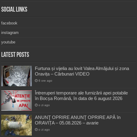
Social Links
facebook
instagram
youtube
Latest Posts
Furtuna și vijelia au lovit Valea Almăjului și zona
Oravița – Cărbunari VIDEO
6 ore ago
Întreruperi temporare ale furnizării apei potabile
în Bocșa Română, în data de 6 august 2026
o zi ago
ANUNŢ OPRIRE ANUNŢ OPRIRE APĂ în
ORAVIȚA – 05.08.2026 – avarie
o zi ago