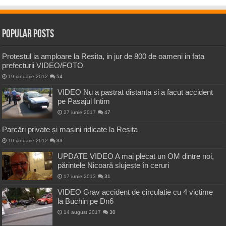
Popular Posts
Protestul ia amploare la Resita, in jur de 800 de oameni in fata
prefecturii VIDEO/FOTO
19 ianuarie 2012
54
VIDEO Nu a pastrat distanta si a facut accident
pe Pasajul Intim
27 iunie 2017
47
Parcări private și mașini ridicate la Reșița
10 ianuarie 2012
33
UPDATE VIDEO A mai plecat un OM dintre noi,
părintele Nicoară slujește în ceruri
17 iunie 2013
31
VIDEO Grav accident de circulatie cu 4 victime
la Buchin pe Dn6
14 august 2017
30