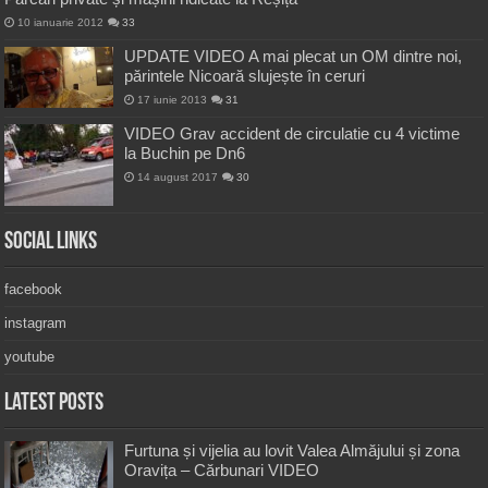
10 ianuarie 2012
33
UPDATE VIDEO A mai plecat un OM dintre noi,
părintele Nicoară slujește în ceruri
17 iunie 2013
31
VIDEO Grav accident de circulatie cu 4 victime
la Buchin pe Dn6
14 august 2017
30
Social Links
facebook
instagram
youtube
Latest Posts
Furtuna și vijelia au lovit Valea Almăjului și zona
Oravița – Cărbunari VIDEO