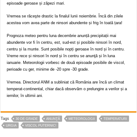
episoade geroase și zăpezi mari.
Vremea se răceşte drastic la finalul lunii noiembrie. Încă din zilele
acestea vom avea parte de ninsori abundente și frig în toată țara!
Prognoza meteo pentru luna decembrie anunță precipitații mai
abundente vor fi în centru, est, sud-est și posibile ninsori în nord,
centru și la munte. Sunt posibile nopți geroase în nord și în centru.
Vreme rece și ninsori în nord și în centru se anunţă și în luna
ianuarie. Meteorologii vorbesc de două episoade posibile de viscol,
perioade cu ger, minime de -20 spre -30 grade.
Vremea. Directorul ANM a subliniat că România are încă un climat
temperat-continental, chiar dacă observăm o prelungire a verilor și a
iernilor, în ultimii ani.
Tags
30 DE GRADE
ANUNŢĂ
METEOROLOGII
TEMPERATURI
URGIA
VISCOL PUTERNIC!