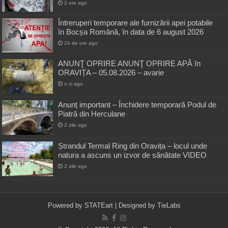
2 ore ago
Întreruperi temporare ale furnizării apei potabile
în Bocșa Română, în data de 6 august 2026
24 de ore ago
ANUNŢ OPRIRE ANUNŢ OPRIRE APĂ în
ORAVIȚA – 05.08.2026 – avarie
o zi ago
Anunț important – Închidere temporară Podul de
Piatră din Herculane
2 zile ago
Ștrandul Termal Ring din Oravița – locul unde
natura a ascuns un izvor de sănătate VIDEO
2 zile ago
Powered by
STATEart
| Designed by
TieLabs