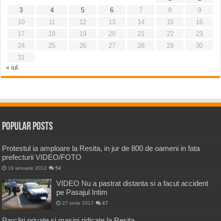
3
4
5
6
7
8
9
10
11
12
13
14
15
16
17
18
19
20
21
22
23
24
25
26
27
28
29
30
31
« iul.
Popular Posts
Protestul ia amploare la Resita, in jur de 800 de oameni in fata
prefecturii VIDEO/FOTO
19 ianuarie 2012
54
VIDEO Nu a pastrat distanta si a facut accident
pe Pasajul Intim
27 iunie 2017
47
Parcări private și mașini ridicate la Reșița