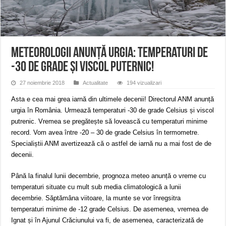
ANUNŢ OPRIRE APĂ în CARANSEBEȘ – 04.08.2026 – avarie – Calea Severinu
ANUNŢ OPRIRE APĂ în CARANSEBEȘ avarie
ANUNȚ OPRIRE APĂ în Reșița, cartier Țerova – avarie – 04.08.2026
Meteorologii anunță urgia: temperaturi de
-30 de grade și viscol puternic!
27 noiembrie 2018
Actualitate
194 vizualizari
Asta e cea mai grea iarnă din ultimele decenii! Directorul ANM anunță
urgia în România. Urmează temperaturi -30 de grade Celsius și viscol
putrenic. Vremea se pregătește să lovească cu temperaturi minime
record. Vom avea între -20 – 30 de grade Celsius în termometre.
Specialiștii ANM avertizează că o astfel de iarnă nu a mai fost de de
decenii.
Până la finalul lunii decembrie, prognoza meteo anunță o vreme cu
temperaturi situate cu mult sub media climatologică a lunii
decembrie. Săptămâna viitoare, la munte se vor înregsitra
temperaturi minime de -12 grade Celsius. De asemenea, vremea de
Ignat și în Ajunul Crăciunului va fi, de asemenea, caracterizată de