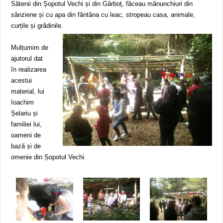
Sătenii din Șopotul Vechi și din Gârboț, făceau mănunchiuri din
sânziene și cu apa din fântâna cu leac, stropeau casa, animale,
curțile și grădinile.
Mulțumim de
ajutorul dat
în realizarea
acestui
material, lui
Ioachim
Șelariu și
familiei lui,
oameni de
bază și de
omenie din Șopotul Vechi.