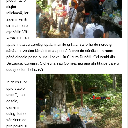
preoții fac o
slujbă
religioasă, iar
sătenii veniţi
din mai toate
aşezările Văii
Almăjului, iau
apă sfințită cu care﷓şi spală mâinile şi faţa, să le fie de noroc şi
sănătate. vestea fântânii și a apei dătătoare de sănătate, a mers
până dincolo peste Munții Locvei, în Clisura Dunării. Cei veniți din
Berzasca, Coronini, Sicheviţa sau Gornea, iau apă sfinţită pe care o
duc şi celor de﷓acasă.
În drumul lor
spre satele
unde își au
casele,
oamenii
culeg flori de
sânziene de
prin poieni și