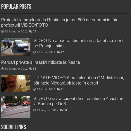
Popular Posts
Protestul ia amploare la Resita, in jur de 800 de oameni in fata
prefecturii VIDEO/FOTO
19 ianuarie 2012
54
VIDEO Nu a pastrat distanta si a facut accident
pe Pasajul Intim
27 iunie 2017
47
Parcări private și mașini ridicate la Reșița
10 ianuarie 2012
33
UPDATE VIDEO A mai plecat un OM dintre noi,
părintele Nicoară slujește în ceruri
17 iunie 2013
31
VIDEO Grav accident de circulatie cu 4 victime
la Buchin pe Dn6
14 august 2017
30
Social Links