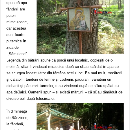
spun că apa
fântânii are
puteri
miraculoase,
dar acestea
sunt foarte
puternice în
ziua de
,,Sâmziene”.
Legenda din bătrâni spune că porcii unui localnic, copleşiţi de o
molimă, s﷓ar fi vindecat miraculos după ce s﷓au scăldat în apa ce
se scurgea îndestulător din fântâna acelui loc. Ba mai mult, trecătorii
şi călătorii, tăietorii de lemne și codrenii, pădurarii, vânătorii ori
ciobanii și păcurarii turmelor, s-au vindecat după ce s﷓au spălat cu
apa de﷓aici. Oamenii spun – și există mărturii – că s﷓au tămăduit de
diverse boli după folosirea ei.
În dimineața
de Sânziene,
la fântână,