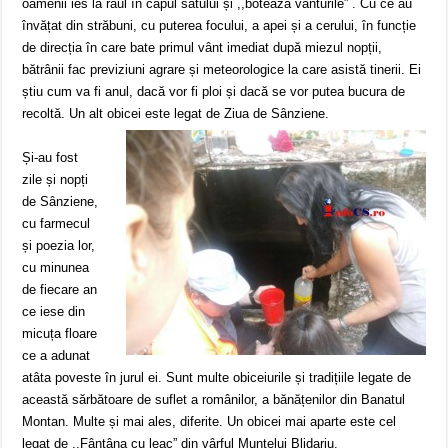
oamenii ies la râul în capul satului și ,,botează vânturile” . Cu ce au
învățat din străbuni, cu puterea focului, a apei și a cerului, în funcție
de direcția în care bate primul vânt imediat după miezul nopții,
bătrânii fac previziuni agrare și meteorologice la care asistă tinerii. Ei
știu cum va fi anul, dacă vor fi ploi și dacă se vor putea bucura de
recoltă. Un alt obicei este legat de Ziua de Sânziene.
Și-au fost
zile și nopți
de Sânziene,
cu farmecul
și poezia lor,
cu minunea
de fiecare an
ce iese din
micuța floare
ce a adunat
atâta poveste în jurul ei. Sunt multe obiceiurile și tradițiile legate de
această sărbătoare de suflet a românilor, a bănățenilor din Banatul
Montan. Multe și mai ales, diferite. Un obicei mai aparte este cel
legat de ,,Fântâna cu leac” din vârful Muntelui Blidariu.