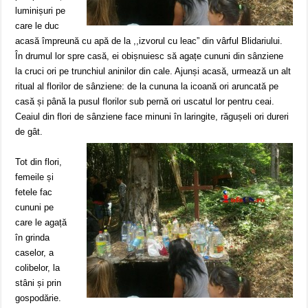
luminișuri pe
care le duc
acasă împreună cu apă de la ,,izvorul cu leac” din vârful Blidariului.
În drumul lor spre casă, ei obișnuiesc să agațe cununi din sânziene
la cruci ori pe trunchiul aninilor din cale. Ajunși acasă, urmează un alt
ritual al florilor de sânziene: de la cununa la icoană ori aruncată pe
casă și până la pusul florilor sub pernă ori uscatul lor pentru ceai.
Ceaiul din flori de sânziene face minuni în laringite, răgușeli ori dureri
de gât.
Tot din flori,
femeile și
fetele fac
cununi pe
care le agață
în grinda
caselor, a
colibelor, la
stâni și prin
gospodărie.