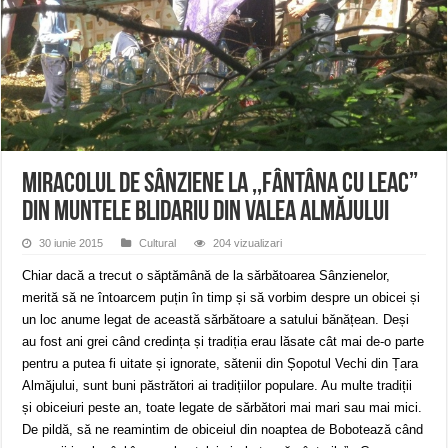
ANUNŢ OPRIRE APĂ în CARANSEBEȘ avarie
ANUNȚ OPRIRE APĂ în Reșița, cartier Țerova – avarie – 04.08.2026
ANUNȚ OPRIRE APĂ în Reșița – avarie – 03.08.2026 – Calea Caransebeșului
Miracolul de Sânziene la ,,Fântâna cu leac”
din Muntele Blidariu din Valea Almăjului
30 iunie 2015
Cultural
204 vizualizari
Chiar dacă a trecut o săptămână de la sărbătoarea Sânzienelor,
merită să ne întoarcem puțin în timp și să vorbim despre un obicei și
un loc anume legat de această sărbătoare a satului bănățean. Deși
au fost ani grei când credința și tradiția erau lăsate cât mai de-o parte
pentru a putea fi uitate și ignorate, sătenii din Șopotul Vechi din Țara
Almăjului, sunt buni păstrători ai tradițiilor populare. Au multe tradiții
și obiceiuri peste an, toate legate de sărbători mai mari sau mai mici.
De pildă, să ne reamintim de obiceiul din noaptea de Bobotează când