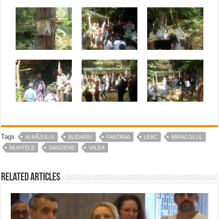
Tags
ALMĂJULUI
BLIDARIU
FANTANA
LEAC
MIRACOLUL
MUNTELE
SANZIENE
VALEA
Related Articles