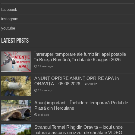
facebook
instagram
youtube
Latest Posts
Întreruperi temporare ale furnizării apei potabile
în Bocșa Română, în data de 6 august 2026
11 ore ago
ANUNŢ OPRIRE ANUNŢ OPRIRE APĂ în
ORAVIȚA – 05.08.2026 – avarie
18 ore ago
Anunț important – Închidere temporară Podul de
Piatră din Herculane
o zi ago
Ștrandul Termal Ring din Oravița – locul unde
natura a ascuns un izvor de sănătate VIDEO