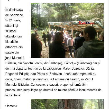
În dimineaţa
de Sânziene,
în 24 Iunie,
sătenii și
slujitorii
altarelor din
bisericile
ortodoxe din
satele din
jurul Muntelui
Blidariu, din Șopotul Vechi, din Dalboşeţ, Gârboţ – (Gârbovăț) dar și
de mai departe, tocmai de la Lăpușnicul Mare, Bozovici, Bănia,
Prigor ori Prilipăț, sau Pătaș și Borloveni, încă urcă împreună cu
copii, tineri, maturi şi vârstnici, la Fântâna cu Leacu’, în Vârful
Muntelui Blidariu. Cu icoane, steaguri, prapori și lumânări,
procesiunea șerpuiește pe drumul de munte până la locul răcoros de
la Fântână.
Oamenii