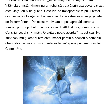
Socială din Primăria Oraviţa. ,,Ne-a emoţionat pe toţi această
întâmplare tristă. Nimeni nu ar trebui să treacă prin aşa ceva, dar aşa
este viaţa, cu bune şi rele. Costurile de transport ale trupului fetiţei
din Grecia la Oraviţa, au fost enorme. La acestea se adaugă şi cele
de înmormântare. Din acest motiv, am supus aprobării cererea
familiei şi s-a aprobat ca ajutor suma de 4000 de lei, sumă pe care
Consiliul Local şi Primăria Oravita o poate acorda în acest caz. Nu
sunt bani mulţi, atât putem oferii măcar pentru a acoperi o parte din
cheltuielile făcute cu înmormântarea fetiţei” spune primarul oraşului,
Costel Ursu.