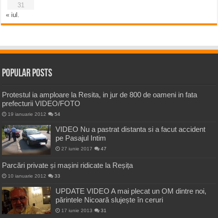
31
« iul.
Popular Posts
Protestul ia amploare la Resita, in jur de 800 de oameni in fata
prefecturii VIDEO/FOTO
19 ianuarie 2012
54
VIDEO Nu a pastrat distanta si a facut accident
pe Pasajul Intim
27 iunie 2017
47
Parcări private și mașini ridicate la Reșița
10 ianuarie 2012
33
UPDATE VIDEO A mai plecat un OM dintre noi,
părintele Nicoară slujește în ceruri
17 iunie 2013
31