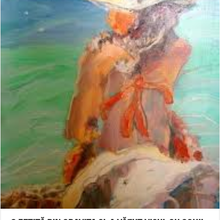
Ștrandul Termal Ring din Oravița – locul unde natura a ascuns un izvor de sănă
Miresme de lavandă, mentă și flori de vară și râsete de copii la Carașova VIDEO
ANUNȚ OPRIRE APĂ în Reșița – avarie – 04.08.2026 – str. Văliugului și Plasto