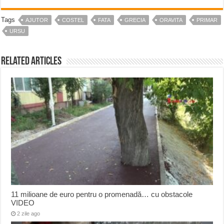
Tags
AJUTOR
COSTEL
FATA
GRECIA
ORAVITA
PRIMAR
URSU
Related Articles
11 milioane de euro pentru o promenadă… cu obstacole
VIDEO
2 zile ago