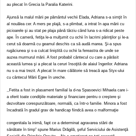
au plecat în Grecia la Paralia Katerini.
Ajunsă la malul mării pe pământul vechii Elada, Adriana s-a simţit în
al nouălea cer. A mers pe plajă, s-a plimbat, a intrat în apa mării cu
picioarele şi au stat pe plaja până târziu când luna s-a ridicat peste
ape. În cameră, fetiţa le-a mulţumit cu ochii în lacrimi părinţilor şi le-a
cerut să doarmă cu geamul deschis ca să audă marea. Şi-a spus
rugăciunea şi s-a culcat liniştită cu ochii la fereastra de unde se
auzea murmurul mării. A fost probabil cântecul cu care a părăsit
această lumea şi a plecat la ceruri însoţită de alaiul îngerilor. Adriana
nu s-a mai trezit. A plecat în mare călătorie să treacă apa Styx-ului
cu cântecul Mării Egee în ureche.
,,Fetita a fost in plasament familial la d-na Spasoevici Mihaela care i-
a oferit toate condiţiile materiale şi financiare pentru o creştere şi
dezvoltare corespunzătoare, normală, ca într-o familie. Minora a fost
încadrată în gradul grav de handicap fiindcă avea o malformaţie
congenitala la inimă, fapt ce a determinat agravarea stării de
sănătate în timp” spune Marius Drăgilă, şeful Serviciului de Asistenţă