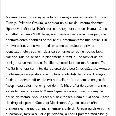
Materialul nostru porneşte de la o informaţie seacă primită din zona
Oraviţa. Primăria Oraviţa, a acordat un ajutor de urgenta doamnei
Spasoevici Mihaela. Până aici, nimic ieşit din comun. Numai că, noi
am aflat că banii- 4000 de lei, erau destinaţi acoperirii unei părţi din
contravaloarea cheltuielilor făcute cu înmormântarea unei fetiţe. Din
motive obiective nu vom oferii prea multe amănunte privind
identitatea fetei, spunem doar că se numeşte, se numea de fapt,
Adriana. Micuţa se afla în plasament la familia Spasoevici de ani
buni şi era un membru al familiei, un copil iubit de toată lumea. Fata
învăţa bine, era cuminte, dar suferea de o boală necruţătoare. Avea o
malformaţie congenitală a inimii fără posibilităţi de tratare. Părinţii-
fiindcă în acea casă relaţia era normală, ca într-o familie obişnuită, îi
îndeplineau celei mici ori şi ce dorinţă. Micuţa îşi dorea cel mai mult
să vadă Grecia, să vadă Marea Egee de care auzise în poveştile
spuse de mama. Apoi, a început să citească Iliada şi Odiseea – asta
din dragoste pentru Grecia şi Mediterana. Aşa că, atunci când
vremea s-a mai răcit un pic şi temperaturile din Grecia au devenit mai
suportabile, familia a luat-o pe Adriana, au cerut părerea medicilor, şi