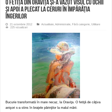
O fetiţă din Oraviţa şi-a văzut visul cu ochii
şi apoi a plecat la ceruri în Împărăţia
îngerilor
21 octombrie 2012
Actualitate
,
Administratie
,
Fără categorie
,
Utilitare
225 vizualizari
Bucurie transformată în mare necaz, la Oraviţa. O fetiţă de câţiva
anişori s-a stins în braţele părinţilor la malul mării.