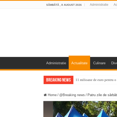
Administratie
Ac
SÂMBĂTĂ , 8 AUGUST 2026
Administratie
Actualitate
Culinare
Div
Breaking News
11 milioane de euro pentru
Furtuna și vijelia au lovit V
Home
/
@Breaking news
/
Patru zile de sărbă
Întreruperi temporare ale fur
ANUNŢ OPRIRE ANUNŢ OPRIR
Anunț important – Închidere 