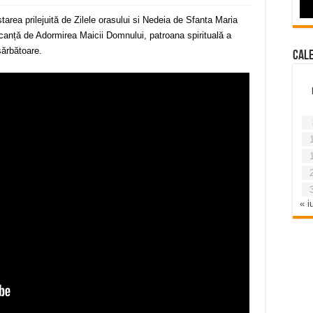
rea prilejuită de Zilele orasului si Nedeia de Sfanta Maria
anță de Adormirea Maicii Domnului, patroana spirituală a
sărbătoare.
Cal
« iu