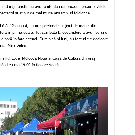
i, dar și turiștii, au avut parte de numeroase concerte. Zilele
pectacol susținut de mai multe ansambluri folclorice.
bătă, 12 august, cu un spectacol susținut de mai multe
sfera în prima seară. Tot sâmbăta la deschidere a avut loc și o
 o horă în fața scenei. Duminică și luni, au fost zilele dedicate
 urcat Alex Velea.
nsiliul Local Moldova Nouă și Casa de Cultură din oraș.
pând cu ora 19:00 în fiecare seară.