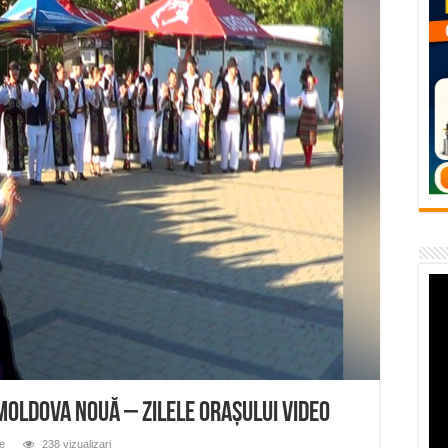
vița – locul unde natura a ascuns un izvor de sănătate VIDEO
flori de vară și râsete de copii la Carașova VIDEO
– avarie – 04.08.2026 – str. Văliugului și Plastomet
SEBEȘ – 04.08.2026 – avarie – Calea Severinului
RANSEBEȘ avarie
Moldova Nouă – Zilele orașului VIDEO
te
238 vizualizari