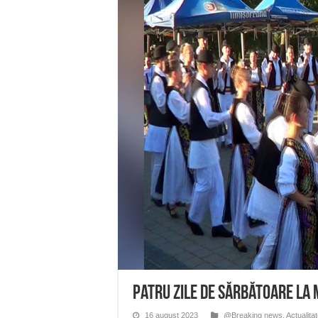
Ștrandul Termal Ring din Ora
Miresme de lavandă, mentă și 
ANUNȚ OPRIRE APĂ în Reșița 
ANUNŢ OPRIRE APĂ în CARAN
ANUNŢ OPRIRE APĂ în CA
Patru zile de sărbătoare la 
16 august 2023
@Breaking news
,
Actualita