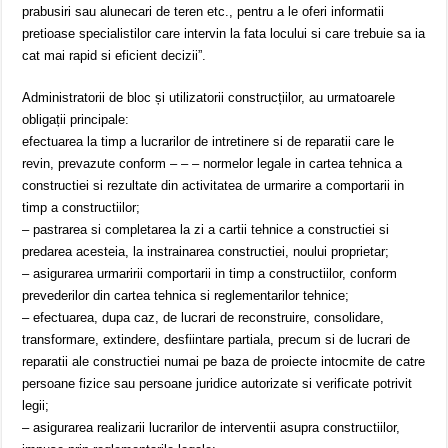
prabusiri sau alunecari de teren etc., pentru a le oferi informatii
pretioase specialistilor care intervin la fata locului si care trebuie sa ia
cat mai rapid si eficient decizii”.
Administratorii de bloc și utilizatorii construcțiilor, au urmatoarele
obligații principale:
efectuarea la timp a lucrarilor de intretinere si de reparatii care le
revin, prevazute conform – – – normelor legale in cartea tehnica a
constructiei si rezultate din activitatea de urmarire a comportarii in
timp a constructiilor;
– pastrarea si completarea la zi a cartii tehnice a constructiei si
predarea acesteia, la instrainarea constructiei, noului proprietar;
– asigurarea urmaririi comportarii in timp a constructiilor, conform
prevederilor din cartea tehnica si reglementarilor tehnice;
– efectuarea, dupa caz, de lucrari de reconstruire, consolidare,
transformare, extindere, desfiintare partiala, precum si de lucrari de
reparatii ale constructiei numai pe baza de proiecte intocmite de catre
persoane fizice sau persoane juridice autorizate si verificate potrivit
legii;
– asigurarea realizarii lucrarilor de interventii asupra constructiilor,