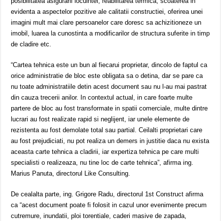
posibilitatea asigurarii locuintei, reabilitarea termica, scoaterea in
evidenta a aspectelor pozitive ale calitatii constructiei, oferirea unei
imagini mult mai clare persoanelor care doresc sa achizitioneze un
imobil, luarea la cunostinta a modificarilor de structura suferite in timp
de cladire etc.
“Cartea tehnica este un bun al fiecarui proprietar, dincolo de faptul ca
orice administratie de bloc este obligata sa o detina, dar se pare ca
nu toate administratiile detin acest document sau nu l-au mai pastrat
din cauza trecerii anilor. In contextul actual, in care foarte multe
partere de bloc au fost transformate in spatii comerciale, multe dintre
lucrari au fost realizate rapid si neglijent, iar unele elemente de
rezistenta au fost demolate total sau partial. Ceilalti proprietari care
au fost prejudiciati, nu pot realiza un demers in justitie daca nu exista
aceasta carte tehnica a cladirii, iar expertiza tehnica pe care multi
specialisti o realizeaza, nu tine loc de carte tehnica”, afirma ing.
Marius Panuta, directorul Like Consulting.
De cealalta parte, ing. Grigore Radu, directorul 1st Construct afirma
ca “acest document poate fi folosit in cazul unor evenimente precum
cutremure, inundatii, ploi torentiale, caderi masive de zapada,