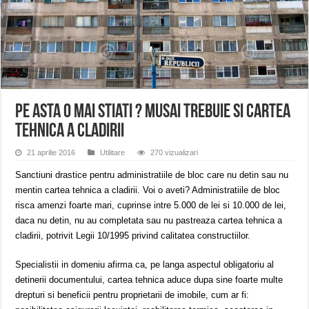
ANUNŢ OPRIRE APĂ în CARANSEBEȘ – 04.08.2026 – avarie – Calea Severinu
ANUNŢ OPRIRE APĂ în CARANSEBEȘ avarie
ANUNȚ OPRIRE APĂ în Reșița, cartier Țerova – avarie – 04.08.2026
Pe asta o mai stiati ? Musai trebuie si cartea
tehnica a cladirii
21 aprilie 2016
Utilitare
270 vizualizari
Sanctiuni drastice pentru administratiile de bloc care nu detin sau nu
mentin cartea tehnica a cladirii. Voi o aveti? Administratiile de bloc
risca amenzi foarte mari, cuprinse intre 5.000 de lei si 10.000 de lei,
daca nu detin, nu au completata sau nu pastreaza cartea tehnica a
cladirii, potrivit Legii 10/1995 privind calitatea constructiilor.
Specialistii in domeniu afirma ca, pe langa aspectul obligatoriu al
detinerii documentului, cartea tehnica aduce dupa sine foarte multe
drepturi si beneficii pentru proprietarii de imobile, cum ar fi: