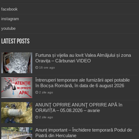
facebook
instagram
youtube
Latest Posts
Furtuna și vijelia au lovit Valea Almăjului și zona
Oravița – Cărbunari VIDEO
16 ore ago
Întreruperi temporare ale furnizării apei potabile
în Bocșa Română, în data de 6 august 2026
2 zile ago
ANUNŢ OPRIRE ANUNŢ OPRIRE APĂ în
ORAVIȚA – 05.08.2026 – avarie
2 zile ago
Anunț important – Închidere temporară Podul de
Piatră din Herculane