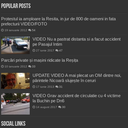
Popular Posts
Protestul ia amploare la Resita, in jur de 800 de oameni in fata
prefecturii VIDEO/FOTO
19 ianuarie 2012
54
VIDEO Nu a pastrat distanta si a facut accident
pe Pasajul Intim
27 iunie 2017
47
Parcări private și mașini ridicate la Reșița
10 ianuarie 2012
33
UPDATE VIDEO A mai plecat un OM dintre noi,
părintele Nicoară slujește în ceruri
17 iunie 2013
31
VIDEO Grav accident de circulatie cu 4 victime
la Buchin pe Dn6
14 august 2017
30
Social Links