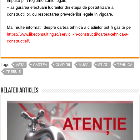
impuse prin reglementarile legale;
– asigurarea efectuarii lucrarilor din etapa de postutilizare a
constructiilor, cu respectarea prevederilor legale in vigoare.
Mai multe informatii despre cartea tehnica a cladirilor pot fi gasite pe
https://www.likeconsulting.ro/servicii-in-constructii/cartea-tehnica-a-
constructiei/
.
Tags
ASTA
CARTEA
CLĂDIRII
MUSAI
STIATI
TEHNICA
TREBUIE
Related Articles