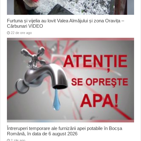
Furtuna și vijelia au lovit Valea Almăjului și zona Oravița –
Cărbunari VIDEO
22 de ore ago
Întreruperi temporare ale furnizării apei potabile în Bocșa
Română, în data de 6 august 2026
2 zile ago