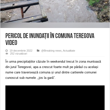
ANUNŢ OPRIRE APĂ în CARANSEBEȘ – 04.08.2026 – avarie – Calea Severinu
ANUNŢ OPRIRE APĂ în CARANSEBEȘ avarie
ANUNȚ OPRIRE APĂ în Reșița, cartier Țerova – avarie – 04.08.2026
Pericol de inundații în comuna Teregova
VIDEO
19 decembrie 2022
@Breaking news
,
Actualitate
252 vizualizari
În urma precipitațiilor căzute în weekendul trecut în zona muntoasă
din jurul Teregovei, apa a crescut foarte mult pe pârâul cu același
nume care traversează comuna și unul dintre cartierele comunei
cunoscut sub numele ,,jos la gară”.