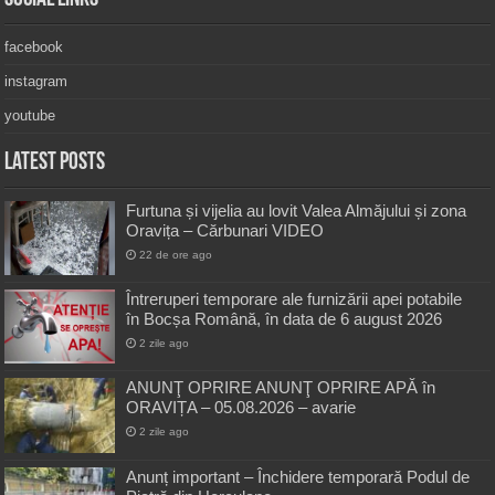
facebook
instagram
youtube
Latest Posts
Furtuna și vijelia au lovit Valea Almăjului și zona
Oravița – Cărbunari VIDEO
22 de ore ago
Întreruperi temporare ale furnizării apei potabile
în Bocșa Română, în data de 6 august 2026
2 zile ago
ANUNŢ OPRIRE ANUNŢ OPRIRE APĂ în
ORAVIȚA – 05.08.2026 – avarie
2 zile ago
Anunț important – Închidere temporară Podul de