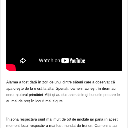
Alarma a fost dată în zori de unul dintre săteni care a observat că
apa crește de la o oră la alta. Speriați, oamenii au ieșit în drum au
cerut ajutorul primăriei. Alții și-au dus animalele și bunurile pe care le
au mai de preț în locuri mai sigure.
În zona respectivă sunt mai mult de 50 de imobile iar până în acest
moment locul respectiv a mai fost inundat de trei ori. Oamenii s-au