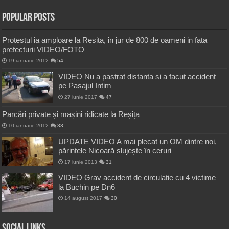
Popular Posts
Protestul ia amploare la Resita, in jur de 800 de oameni in fata
prefecturii VIDEO/FOTO
19 ianuarie 2012
54
VIDEO Nu a pastrat distanta si a facut accident
pe Pasajul Intim
27 iunie 2017
47
Parcări private și mașini ridicate la Reșița
10 ianuarie 2012
33
UPDATE VIDEO A mai plecat un OM dintre noi,
părintele Nicoară slujește în ceruri
17 iunie 2013
31
VIDEO Grav accident de circulatie cu 4 victime
la Buchin pe Dn6
14 august 2017
30
Social Links