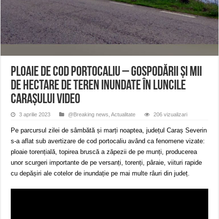
Miresme de lavandă, mentă și flori de vară și râsete de copii la Carașova VIDEO
ANUNȚ OPRIRE APĂ în Reșița – avarie – 04.08.2026 – str. Văliugului și Plasto
ANUNŢ OPRIRE APĂ în CARANSEBEȘ – 04.08.2026 – avarie – Calea Severinu
Ploaie de cod portocaliu – Gospodării şi mii
de hectare de teren inundate în Luncile
Carașului VIDEO
3 aprilie 2023
@Breaking news
,
Actualitate
206 vizualizari
Pe parcursul zilei de sâmbătă și marți noaptea, județul Caraș Severin
s-a aflat sub avertizare de cod portocaliu având ca fenomene vizate:
ploaie torențială, topirea bruscă a zăpezii de pe munți, producerea
unor scurgeri importante de pe versanți, torenți, pâraie, viituri rapide
cu depășiri ale cotelor de inundație pe mai multe râuri din județ.