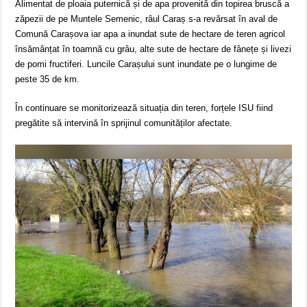
Alimentat de ploaia puternică și de apa provenită din topirea bruscă a
zăpezii de pe Muntele Semenic, râul Caraș s-a revărsat în aval de
Comună Carașova iar apa a inundat sute de hectare de teren agricol
însămânțat în toamnă cu grâu, alte sute de hectare de fânețe și livezi
de pomi fructiferi. Luncile Carașului sunt inundate pe o lungime de
peste 35 de km.
În continuare se monitorizează situația din teren, forțele ISU fiind
pregătite să intervină în sprijinul comunităților afectate.