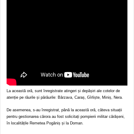
La această oră, sunt înregistrate atingeri și depășiri ale cotelor de
atenție pe râurile și pârâurile: Bârzava, Caraș, Gîrliște, Miniș, Nera.
De asemenea, s-au înregistrat, până la această oră, câteva situații
pentru gestionarea cărora au fost solicitați pompierii militar cărășeni,
în localitățile Remetea Pogăniș și la Doman.