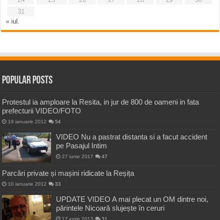
31
« iul.
Popular Posts
Protestul ia amploare la Resita, in jur de 800 de oameni in fata
prefecturii VIDEO/FOTO
19 ianuarie 2012
54
VIDEO Nu a pastrat distanta si a facut accident
pe Pasajul Intim
27 iunie 2017
47
Parcări private și mașini ridicate la Reșița
10 ianuarie 2012
33
UPDATE VIDEO A mai plecat un OM dintre noi,
părintele Nicoară slujește în ceruri
17 iunie 2013
31