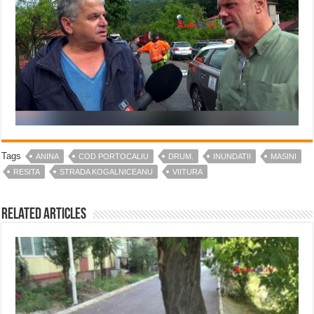
Tags
ANINA
COD PORTOCALIU
DRUM.
INUNDATII
MASINI
RESITA
STRADA KOGALNICEANU
VIITURA
Related Articles