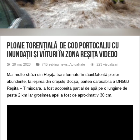
ANUNȚ OPRIRE APĂ în Reșița – avarie – 04.08.2026 – str. Văliugului și Plasto
ANUNŢ OPRIRE APĂ în CARANSEBEȘ – 04.08.2026 – avarie – Calea Severinu
ANUNŢ OPRIRE APĂ în CARANSEBEȘ avarie
Ploaie torenţială de cod portocaliu cu
inundații și viituri în zona Reșița VIDEDO
29 mai 2023
@Breaking news
,
Actualitate
223 vizualizari
Mai multe străzi din Reșița transformate în râuriDatorită ploilor
abundente, la ieșirea din orașulș Bocșa, partea carosabilă a DN58B
Reşita – Timișoara, a fost acoperită partial de apă pe o lungime de
peste 2 km iar grosimea apei a fost de aproximativ 30 cm.