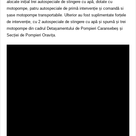
alocate inițial trei autospeciale de stingere cu apă, dotate cu
motopompe, patru autospeciale de primă intervenție și comandă si
șase motopompe transportabile. Ulterior au fost suplimentate forțele
de intervenție, cu 2 autospeciale de stingere cu apă și spumă și trei
motopompe din cadrul Detașamentului de Pompieri Caransebeș și
Secției de Pompieri Oravița.