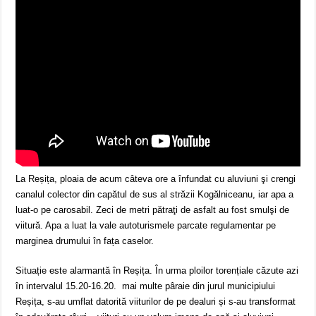
La Reșița, ploaia de acum câteva ore a înfundat cu aluviuni şi crengi
canalul colector din capătul de sus al străzii Kogălniceanu, iar apa a
luat-o pe carosabil. Zeci de metri pătraţi de asfalt au fost smulşi de
viitură. Apa a luat la vale autoturismele parcate regulamentar pe
marginea drumului în fața caselor.
Situație este alarmantă în Reșița. În urma ploilor torențiale căzute azi
în intervalul 15.20-16.20. mai multe pâraie din jurul municipiului
Reșița, s-au umflat datorită viiturilor de pe dealuri și s-au transformat