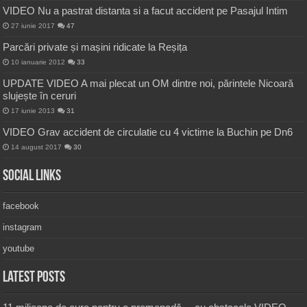
VIDEO Nu a pastrat distanta si a facut accident pe Pasajul Intim
27 iunie 2017
47
Parcări private și mașini ridicate la Reșița
10 ianuarie 2012
33
UPDATE VIDEO A mai plecat un OM dintre noi, părintele Nicoară
slujește în ceruri
17 iunie 2013
31
VIDEO Grav accident de circulatie cu 4 victime la Buchin pe Dn6
14 august 2017
30
Social Links
facebook
instagram
youtube
Latest Posts