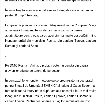
în adevărate râuri – viituri cu un volum imens de apă și aluviuni.
În zona Reșița s-au inregistrat averse torențiale care au acumula
peste 60 l/mp într-o oră,
Echipaje de pompieri din cadrul Detașamentului de Pompieri Reșița
acționează în mai multe locații din municipiu și cartierele
aparținătoare pentru evacuarea apei din mai multe gospodării., fiind
inundate străzi din municipiul Reșița, din cartierul Țerova, cartierul
Doman și cartierul Secu.
.
Pe DN58 Resita – Anina, circulația este ingreunata din cauza
aluviunilor aduise de torenti de pe dealuri.
În contextul fenomenelor meteorologice prognozate Inspectoratul
pentru Situații de Urgență „SEMENIC” al județului Caraș Severin a
fost solicitat să intervină în după- amiaza acestei zile, în mai multe
locații din municipiul Reșița, cartierul Țerova, cartierul Doman și
cartierul Secu. Pentru gestionarea situațiilor semnalate au fost