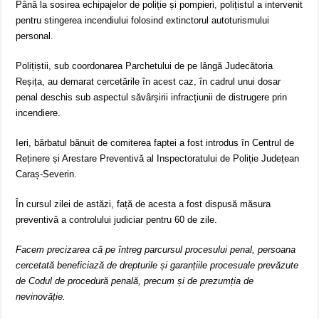
Până la sosirea echipajelor de poliție și pompieri, polițistul a intervenit
pentru stingerea incendiului folosind extinctorul autoturismului
personal.
Polițiștii, sub coordonarea Parchetului de pe lângă Judecătoria
Reșița, au demarat cercetările în acest caz, în cadrul unui dosar
penal deschis sub aspectul săvârșirii infracțiunii de distrugere prin
incendiere.
Ieri, bărbatul bănuit de comiterea faptei a fost introdus în Centrul de
Reținere și Arestare Preventivă al Inspectoratului de Poliție Județean
Caraș-Severin.
În cursul zilei de astăzi, față de acesta a fost dispusă măsura
preventivă a controlului judiciar pentru 60 de zile.
Facem precizarea că pe întreg parcursul procesului penal, persoana
cercetată beneficiază de drepturile și garanțiile procesuale prevăzute
de Codul de procedură penală, precum și de prezumția de
nevinovăție.