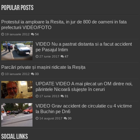
Popular Posts
Protestul ia amploare la Resita, in jur de 800 de oameni in fata
prefecturii VIDEO/FOTO
19 ianuarie 2012
54
VIDEO Nu a pastrat distanta si a facut accident
pe Pasajul Intim
27 iunie 2017
47
Parcări private și mașini ridicate la Reșița
10 ianuarie 2012
33
UPDATE VIDEO A mai plecat un OM dintre noi,
părintele Nicoară slujește în ceruri
17 iunie 2013
31
VIDEO Grav accident de circulatie cu 4 victime
la Buchin pe Dn6
14 august 2017
30
Social Links