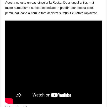
Acesta nu este un caz singular la Reșița. De-a lungul anilor, mai
multe autoturisme au fost incendiate în parcări, dar acesta este
primul caz când autorul a fost depistat și reținut cu atâta rapiditate.