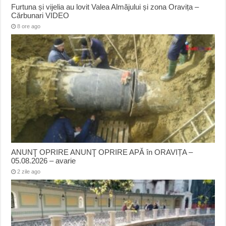
Furtuna și vijelia au lovit Valea Almăjului și zona Oravița –
Cărbunari VIDEO
8 ore ago
ANUNŢ OPRIRE ANUNŢ OPRIRE APĂ în ORAVIȚA –
05.08.2026 – avarie
2 zile ago