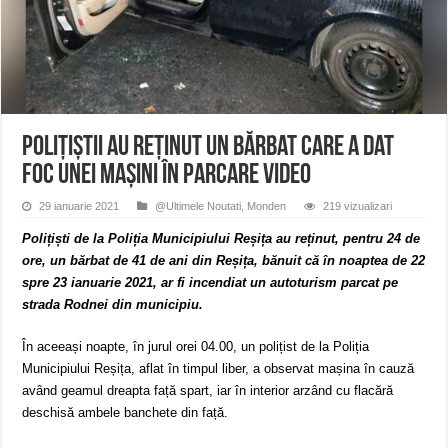
ANUNŢ OPRIRE APĂ în CARANSEBEȘ – 04.08.2026 – avarie – Calea Severinu
ANUNŢ OPRIRE APĂ în CARANSEBEȘ avarie
ANUNȚ OPRIRE APĂ în Reșița, cartier Țerova – avarie – 04.08.2026
Polițiștii au reținut un bărbat care a dat
foc unei mașini în parcare VIDEO
29 ianuarie 2021
@Ultimele Noutati
,
Monden
219 vizualizari
Polițiști de la Poliția Municipiului Reșița au reținut, pentru 24 de
ore, un bărbat de 41 de ani din Reșița, bănuit că în noaptea de 22
spre 23 ianuarie 2021, ar fi incendiat un autoturism parcat pe
strada Rodnei din municipiu.
În aceeași noapte, în jurul orei 04.00, un polițist de la Poliția
Municipiului Reșița, aflat în timpul liber, a observat mașina în cauză
având geamul dreapta față spart, iar în interior arzând cu flacără
deschisă ambele banchete din față.