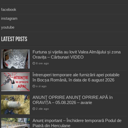
facebook
instagram
youtube
Latest Posts
Furtuna și vijelia au lovit Valea Almăjului și zona
Oravița – Cărbunari VIDEO
8 ore ago
Întreruperi temporare ale furnizării apei potabile
în Bocșa Română, în data de 6 august 2026
o zi ago
ANUNŢ OPRIRE ANUNŢ OPRIRE APĂ în
ORAVIȚA – 05.08.2026 – avarie
2 zile ago
Anunț important – Închidere temporară Podul de
Piatră din Herculane